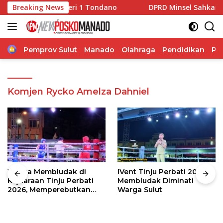
Langsung
iswa SMK Negeri 1 Tondano
Breaking News
DPRD Minsel Sahkan Peruba
ke
konten
Home
Pemprov Sulut
Manado
Olahraga
Pendidikan
Po
Komjen Rycko Amelza Dahniel
Warga Membludak di
IVent Tinju Perbati 2026
Kejuaraan Tinju Perbati
Membludak Diminati
2026, Memperebutkan
Warga Sulut
Piala Wali Kota