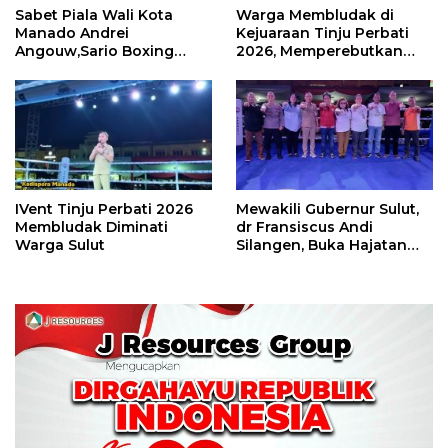
Sabet Piala Wali Kota
Warga Membludak di
Manado Andrei
Kejuaraan Tinju Perbati
Angouw,Sario Boxing
2026, Memperebutkan
Camp Juara Umum Tinju
Piala Wali Kota
Perbati 2026
IVent Tinju Perbati 2026
Mewakili Gubernur Sulut,
Membludak Diminati
dr Fransiscus Andi
Warga Sulut
Silangen, Buka Hajatan
Tinju Perbati Sulut,
Memperebutkan Piala
Wali Kota Manado