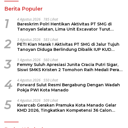
Berita Populer
1
4 Agustus 2026
785 Lihat
Bareskrim Polri Hentikan Aktivitas PT SMG di
Tanoyan Selatan, Lima Unit Excavator Turut
Diamankan
2
3 Agustus 2026
583 Lihat
PETI Kian Marak ! Aktivitas PT SMG di Jalur Tujuh
Tanoyan Diduga Berlindung Dibalik IUP KUD
Perintis
3
1 Agustus 2026
560 Lihat
Femmy Suluh Apresiasi Junita Cracia Putri Sigar,
Siswi SMKS Kristen 2 Tomohon Raih Medali Perak
LKS Dikmen Nasional 2026
4
4 Agustus 2026
550 Lihat
Forward Sulut Resmi Bergabung Dengan Wadah
Pokja PWI Kota Manado
5
4 Agustus 2026
509 Lihat
Kwarcab Gerakan Pramuka Kota Manado Gelar
KMD 2026, Tingkatkan Kompetensi 36 Calon
Pembina Pramuka