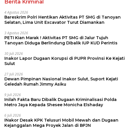
Berita Kriminal
4 Agustus 2026
Bareskrim Polri Hentikan Aktivitas PT SMG di Tanoyan
Selatan, Lima Unit Excavator Turut Diamankan
3 Agustus 2026
PETI Kian Marak ! Aktivitas PT SMG di Jalur Tujuh
Tanoyan Diduga Berlindung Dibalik IUP KUD Perintis
30 Juli 2026
Inakor Lapor Dugaan Korupsi di PUPR Provinsi Ke Kejati
Sulut
27 Juli 2026
Dewan Pimpinan Nasional Inakor Sulut, Suport Kejati
Geledah Rumah Jimmy Asiku
9 Juli 2026
Inilah Fakta Baru Dibalik Dugaan Kriminalisasi Polda
Metro Jaya Kepada Shesee Monicha Elshaday
6 Juli 2026
INakor Desak KPK Telusuri Mobil Mewah dan Dugaan
Kejanggalan Mega Proyek Jalan di BPJN