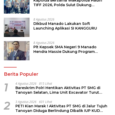
Kapolda Bersama Wakapolda Hadiri
TIFF 2026, Polda Sulut Dukung
Pariwisata dan Jamin Keamanan
8 Agustus 2026
Dikbud Manado Lakukan Soft
Launching Aplikasi SI KANGGURU
8 Agustus 2026
Plt Kepsek SMA Negeri 9 Manado
Hendra Massie Dukung Program
Pendidikan Kadis Dikda Sulut Jahja
Rondonuwu
Berita Populer
1
4 Agustus 2026
815 Lihat
Bareskrim Polri Hentikan Aktivitas PT SMG di
Tanoyan Selatan, Lima Unit Excavator Turut
Diamankan
2
3 Agustus 2026
601 Lihat
PETI Kian Marak ! Aktivitas PT SMG di Jalur Tujuh
Tanoyan Diduga Berlindung Dibalik IUP KUD