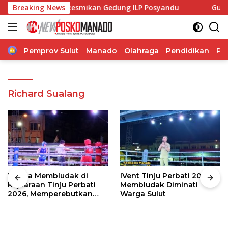
Langsung
Malola, Resmikan Gedung ILP Posyandu
Breaking News
Gubernur Sulut
ke
konten
Home
Pemprov Sulut
Manado
Olahraga
Pendidikan
Po
Richard Sualang
Warga Membludak di
IVent Tinju Perbati 2026
Kejuaraan Tinju Perbati
Membludak Diminati
2026, Memperebutkan
Warga Sulut
Piala Wali Kota