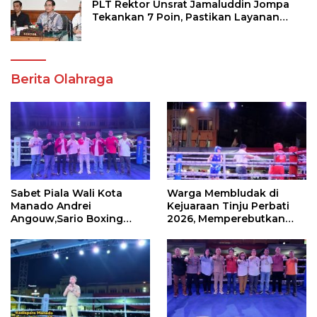
PLT Rektor Unsrat Jamaluddin Jompa
Tekankan 7 Poin, Pastikan Layanan
Akademik dan Kampus Kondusif
Berita Olahraga
Sabet Piala Wali Kota
Warga Membludak di
Manado Andrei
Kejuaraan Tinju Perbati
Angouw,Sario Boxing
2026, Memperebutkan
Camp Juara Umum Tinju
Piala Wali Kota
Perbati 2026