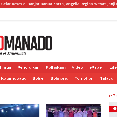
i Banjar Banua Karta, Angelia Regina Wenas Janji Perjuangkan S
ahraga
Pendidikan
Polhukam
Video
ePaper
Life
Kotamobagu
Bolsel
Bolmong
Tomohon
Talaud
eP