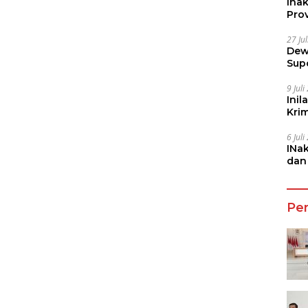
Ina
Prov
27 Ju
Dew
Sup
9 Jul
Inil
Kri
She
6 Jul
INa
dan
Jala
Pe