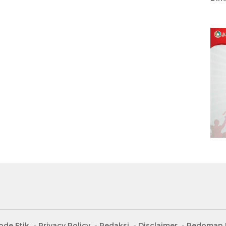
Sulu
ode Etik
Privacy Policy
Redaksi
Disclaimer
Pedoman M