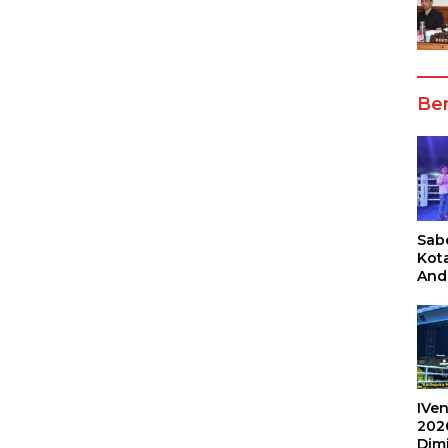
Ber
Sabe
Kot
And
Ang
Box
Umu
202
IVen
202
Dim