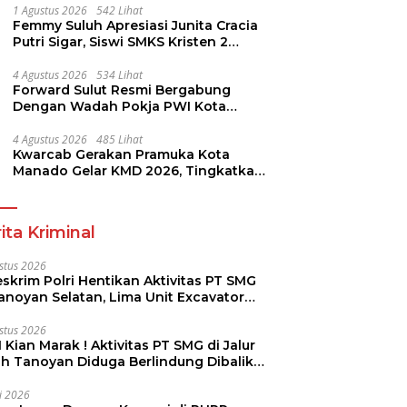
1 Agustus 2026
542 Lihat
Femmy Suluh Apresiasi Junita Cracia
Putri Sigar, Siswi SMKS Kristen 2
Tomohon Raih Medali Perak LKS
Dikmen Nasional 2026
4 Agustus 2026
534 Lihat
Forward Sulut Resmi Bergabung
Dengan Wadah Pokja PWI Kota
Manado
4 Agustus 2026
485 Lihat
Kwarcab Gerakan Pramuka Kota
Manado Gelar KMD 2026, Tingkatkan
Kompetensi 36 Calon Pembina
Pramuka
ita Kriminal
stus 2026
skrim Polri Hentikan Aktivitas PT SMG
Tanoyan Selatan, Lima Unit Excavator
ut Diamankan
stus 2026
 Kian Marak ! Aktivitas PT SMG di Jalur
uh Tanoyan Diduga Berlindung Dibalik
KUD Perintis
li 2026