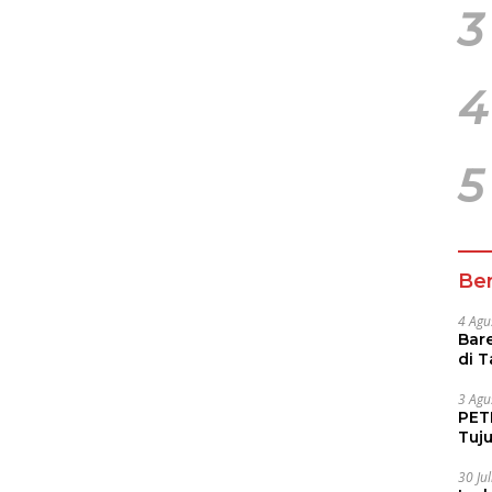
3
4
5
Ber
4 Agu
Bare
di 
Tur
3 Agu
PETI
Tuj
IUP 
30 Ju