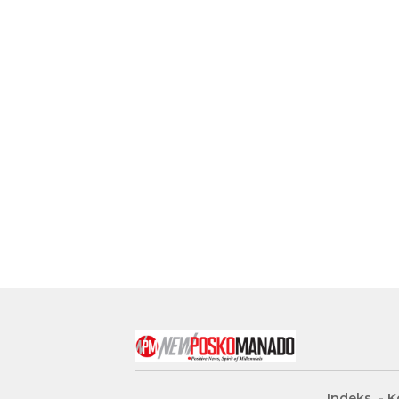
Indeks
K