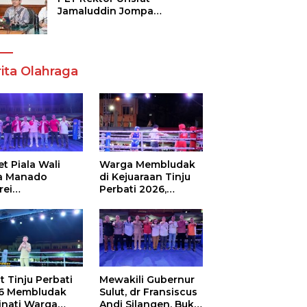
Jamaluddin Jompa
Tekankan 7 Poin, Pastikan
Layanan Akademik dan
Kampus Kondusif
ita Olahraga
t Piala Wali
Warga Membludak
a Manado
di Kejuaraan Tinju
rei
Perbati 2026,
ouw,Sario
Memperebutkan
ing Camp Juara
Piala Wali Kota
m Tinju Perbati
6
t Tinju Perbati
Mewakili Gubernur
6 Membludak
Sulut, dr Fransiscus
inati Warga
Andi Silangen, Buka