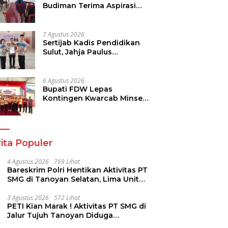
Budiman Terima Aspirasi
Soal Infrastruktur, IPR dan
Penguatan UMKM
7 Agustus 2026
Sertijab Kadis Pendidikan
Sulut, Jahja Paulus
Rondonuwu Siap Lanjutkan
Program Strategis
Pendidikan
6 Agustus 2026
Bupati FDW Lepas
Kontingen Kwarcab Minsel,
Siap Harumkan Daerah di
Jambore Nasional XII
ita Populer
4 Agustus 2026
769 Lihat
Bareskrim Polri Hentikan Aktivitas PT
SMG di Tanoyan Selatan, Lima Unit
Excavator Turut Diamankan
3 Agustus 2026
572 Lihat
PETI Kian Marak ! Aktivitas PT SMG di
Jalur Tujuh Tanoyan Diduga
Berlindung Dibalik IUP KUD Perintis