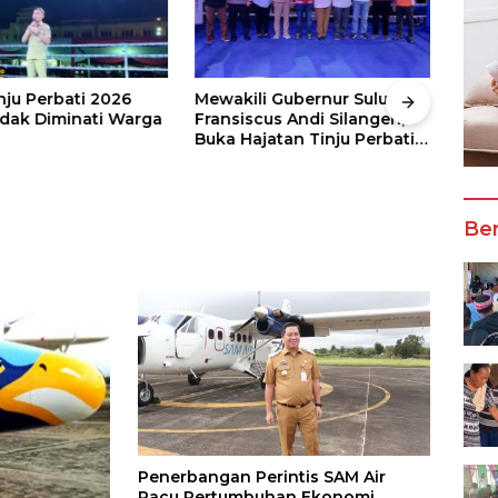
nju Perbati 2026
Mewakili Gubernur Sulut, dr
Juar
ak Diminati Warga
Fransiscus Andi Silangen,
Keju
Buka Hajatan Tinju Perbati
2026
Sulut, Memperebutkan Piala
Wali
Wali Kota Manado
Ber
Penerbangan Perintis SAM Air
Pacu Pertumbuhan Ekonomi