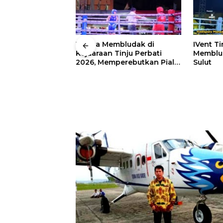
 Wali Kota
Warga Membludak di
IVent Ti
drei
Kejuaraan Tinju Perbati
Memblud
rio Boxing Camp
2026, Memperebutkan Piala
Sulut
 Tinju Perbati
Wali Kota