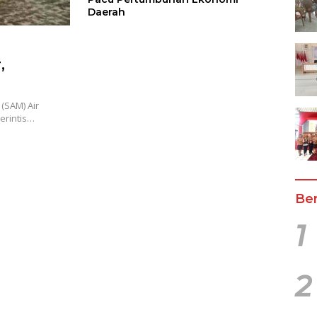
Daerah
,
(SAM) Air
erintis…
Ber
1
2