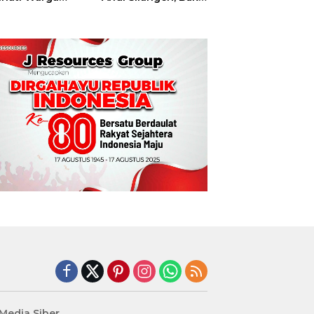
t
Hajatan Tinju
Perbati Sulut,
Memperebutkan
Piala Wali Kota
Manado
edia Siber