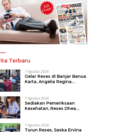
a Tinju Asia Ramaikan
Panitia Tinju Perbati 2026
R
araan Tinju Perbati
dan Pihak Mega Jasa
T
 Memperebutkan Piala
Kelolah All Out Siapkan
B
 Kota Manado
Lokasi Pertandingan
P
ita Terbaru
7 Agustus 2026
Gelar Reses di Banjar Banua
Karta, Angelia Regina
Wenas Janji Perjuangkan
Semua Aspirasi
7 Agustus 2026
Sediakan Pemeriksaan
Kesehatan, Reses Dhea
Lumenta Dipadati Warga
7 Agustus 2026
Turun Reses, Seska Ervina