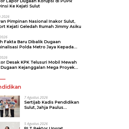
kor Lapor Dugaan Korupsi di PUPR
insi Ke Kejati Sulut
li 2026
an Pimpinan Nasional Inakor Sulut,
ort Kejati Geledah Rumah Jimmy Asiku
i 2026
ah Fakta Baru Dibalik Dugaan
minalisasi Polda Metro Jaya Kepada
see Monicha Elshaday
i 2026
kor Desak KPK Telusuri Mobil Mewah
 Dugaan Kejanggalan Mega Proyek
n di BPJN
ndidikan
7 Agustus 2026
Sertijab Kadis Pendidikan
Sulut, Jahja Paulus
Rondonuwu Siap Lanjutkan
Program Strategis
Pendidikan
5 Agustus 2026
PLT Rektor Unsrat