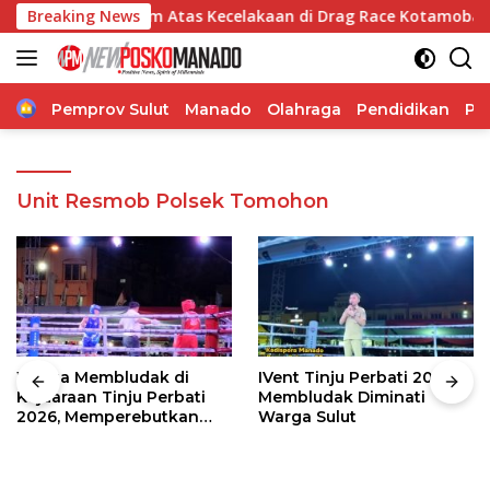
Langsung
uka Mendalam Atas Kecelakaan di Drag Race Kotamobagu
Breaking News
ke
konten
Home
Pemprov Sulut
Manado
Olahraga
Pendidikan
Po
Unit Resmob Polsek Tomohon
Warga Membludak di
IVent Tinju Perbati 2026
Kejuaraan Tinju Perbati
Membludak Diminati
2026, Memperebutkan
Warga Sulut
Piala Wali Kota