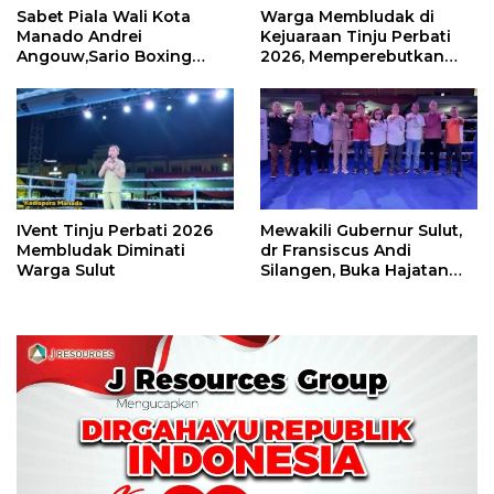
Sabet Piala Wali Kota
Warga Membludak di
Manado Andrei
Kejuaraan Tinju Perbati
Angouw,Sario Boxing
2026, Memperebutkan
Camp Juara Umum Tinju
Piala Wali Kota
Perbati 2026
IVent Tinju Perbati 2026
Mewakili Gubernur Sulut,
Membludak Diminati
dr Fransiscus Andi
Warga Sulut
Silangen, Buka Hajatan
Tinju Perbati Sulut,
Memperebutkan Piala
Wali Kota Manado