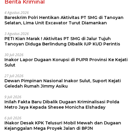
Berita Kriminal
4 Agustus 2026
Bareskrim Polri Hentikan Aktivitas PT SMG di Tanoyan
Selatan, Lima Unit Excavator Turut Diamankan
3 Agustus 2026
PETI Kian Marak ! Aktivitas PT SMG di Jalur Tujuh
Tanoyan Diduga Berlindung Dibalik IUP KUD Perintis
30 Juli 2026
Inakor Lapor Dugaan Korupsi di PUPR Provinsi Ke Kejati
Sulut
27 Juli 2026
Dewan Pimpinan Nasional Inakor Sulut, Suport Kejati
Geledah Rumah Jimmy Asiku
9 Juli 2026
Inilah Fakta Baru Dibalik Dugaan Kriminalisasi Polda
Metro Jaya Kepada Shesee Monicha Elshaday
6 Juli 2026
INakor Desak KPK Telusuri Mobil Mewah dan Dugaan
Kejanggalan Mega Proyek Jalan di BPJN