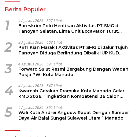
Berita Populer
1
4 Agustus 2026
827 Lihat
Bareskrim Polri Hentikan Aktivitas PT SMG di
Tanoyan Selatan, Lima Unit Excavator Turut
Diamankan
2
3 Agustus 2026
603 Lihat
PETI Kian Marak ! Aktivitas PT SMG di Jalur Tujuh
Tanoyan Diduga Berlindung Dibalik IUP KUD
Perintis
3
4 Agustus 2026
591 Lihat
Forward Sulut Resmi Bergabung Dengan Wadah
Pokja PWI Kota Manado
4
4 Agustus 2026
547 Lihat
Kwarcab Gerakan Pramuka Kota Manado Gelar
KMD 2026, Tingkatkan Kompetensi 36 Calon
Pembina Pramuka
5
4 Agustus 2026
391 Lihat
Wali Kota Andrei Angouw Rapat Dengan Sumber
Daya Air Balai Sungai Sulawesi Utara 1 Manado