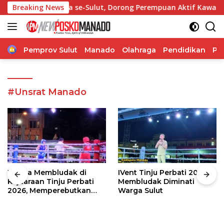
Langsung
Jaga Desa se-Sulut, Dorong Perempuan Aktif Kawal Pembanguna
Breaking News
ke
konten
Home
Pemprov Sulut
Manado
Olahraga
Pendidikan
Po
#Unsrat Manado
Warga Membludak di
IVent Tinju Perbati 2026
Kejuaraan Tinju Perbati
Membludak Diminati
2026, Memperebutkan
Warga Sulut
Piala Wali Kota