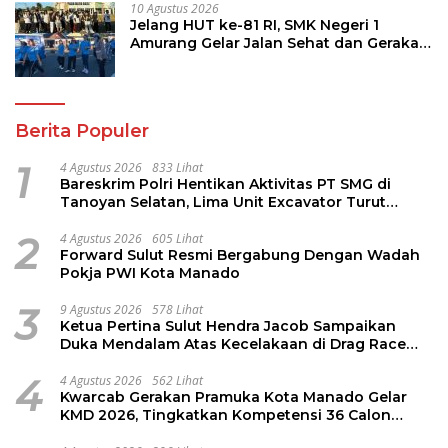
10 Agustus 2026
Jelang HUT ke-81 RI, SMK Negeri 1
Amurang Gelar Jalan Sehat dan Gerakan
Pungut Sampah
Berita Populer
1
4 Agustus 2026
833 Lihat
Bareskrim Polri Hentikan Aktivitas PT SMG di
Tanoyan Selatan, Lima Unit Excavator Turut
Diamankan
2
4 Agustus 2026
605 Lihat
Forward Sulut Resmi Bergabung Dengan Wadah
Pokja PWI Kota Manado
3
9 Agustus 2026
578 Lihat
Ketua Pertina Sulut Hendra Jacob Sampaikan
Duka Mendalam Atas Kecelakaan di Drag Race
Kotamobagu
4
4 Agustus 2026
562 Lihat
Kwarcab Gerakan Pramuka Kota Manado Gelar
KMD 2026, Tingkatkan Kompetensi 36 Calon
Pembina Pramuka