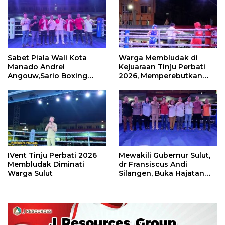
Sabet Piala Wali Kota
Warga Membludak di
Manado Andrei
Kejuaraan Tinju Perbati
Angouw,Sario Boxing
2026, Memperebutkan
Camp Juara Umum Tinju
Piala Wali Kota
Perbati 2026
IVent Tinju Perbati 2026
Mewakili Gubernur Sulut,
Membludak Diminati
dr Fransiscus Andi
Warga Sulut
Silangen, Buka Hajatan
Tinju Perbati Sulut,
Memperebutkan Piala
Wali Kota Manado