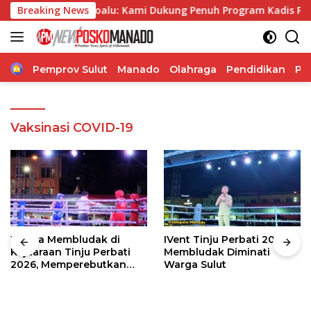
Langsung
 Telly Ticoalu: Kami Dukung Penuh Program Kadis Pendidikan
Breaking News
ke
konten
Home
Pemprov Sulut
Manado
Olahraga
Pendidikan
Po
Vaksinasi COVID-19
Warga Membludak di
IVent Tinju Perbati 2026
Kejuaraan Tinju Perbati
Membludak Diminati
2026, Memperebutkan
Warga Sulut
Piala Wali Kota