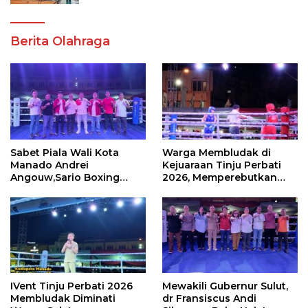
Berita Olahraga
Sabet Piala Wali Kota
Warga Membludak di
Manado Andrei
Kejuaraan Tinju Perbati
Angouw,Sario Boxing
2026, Memperebutkan
Camp Juara Umum Tinju
Piala Wali Kota
Perbati 2026
IVent Tinju Perbati 2026
Mewakili Gubernur Sulut,
Membludak Diminati
dr Fransiscus Andi