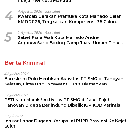
Pokja PWI Kota Manado
4
4 Agustus 2026
525 Lihat
Kwarcab Gerakan Pramuka Kota Manado Gelar
KMD 2026, Tingkatkan Kompetensi 36 Calon
Pembina Pramuka
5
1 Agustus 2026
488 Lihat
Sabet Piala Wali Kota Manado Andrei
Angouw,Sario Boxing Camp Juara Umum Tinju
Perbati 2026
Berita Kriminal
4 Agustus 2026
Bareskrim Polri Hentikan Aktivitas PT SMG di Tanoyan
Selatan, Lima Unit Excavator Turut Diamankan
3 Agustus 2026
PETI Kian Marak ! Aktivitas PT SMG di Jalur Tujuh
Tanoyan Diduga Berlindung Dibalik IUP KUD Perintis
30 Juli 2026
Inakor Lapor Dugaan Korupsi di PUPR Provinsi Ke Kejati
Sulut