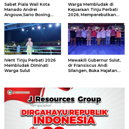
Sabet Piala Wali Kota
Warga Membludak di
Manado Andrei
Kejuaraan Tinju Perbati
Angouw,Sario Boxing
2026, Memperebutkan
Camp Juara Umum Tinju
Piala Wali Kota
Perbati 2026
IVent Tinju Perbati 2026
Mewakili Gubernur Sulut,
Membludak Diminati
dr Fransiscus Andi
Warga Sulut
Silangen, Buka Hajatan
Tinju Perbati Sulut,
Memperebutkan Piala
Wali Kota Manado