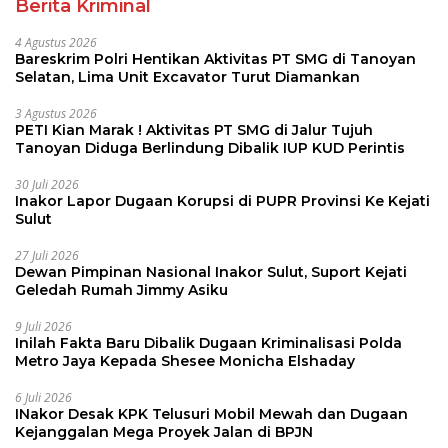
Berita Kriminal
4 Agustus 2026
Bareskrim Polri Hentikan Aktivitas PT SMG di Tanoyan
Selatan, Lima Unit Excavator Turut Diamankan
3 Agustus 2026
PETI Kian Marak ! Aktivitas PT SMG di Jalur Tujuh
Tanoyan Diduga Berlindung Dibalik IUP KUD Perintis
30 Juli 2026
Inakor Lapor Dugaan Korupsi di PUPR Provinsi Ke Kejati
Sulut
27 Juli 2026
Dewan Pimpinan Nasional Inakor Sulut, Suport Kejati
Geledah Rumah Jimmy Asiku
9 Juli 2026
Inilah Fakta Baru Dibalik Dugaan Kriminalisasi Polda
Metro Jaya Kepada Shesee Monicha Elshaday
6 Juli 2026
INakor Desak KPK Telusuri Mobil Mewah dan Dugaan
Kejanggalan Mega Proyek Jalan di BPJN