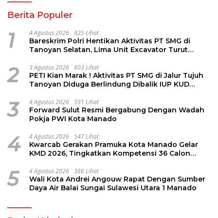
Berita Populer
1
4 Agustus 2026
825 Lihat
Bareskrim Polri Hentikan Aktivitas PT SMG di
Tanoyan Selatan, Lima Unit Excavator Turut
Diamankan
2
3 Agustus 2026
603 Lihat
PETI Kian Marak ! Aktivitas PT SMG di Jalur Tujuh
Tanoyan Diduga Berlindung Dibalik IUP KUD
Perintis
3
4 Agustus 2026
591 Lihat
Forward Sulut Resmi Bergabung Dengan Wadah
Pokja PWI Kota Manado
4
4 Agustus 2026
547 Lihat
Kwarcab Gerakan Pramuka Kota Manado Gelar
KMD 2026, Tingkatkan Kompetensi 36 Calon
Pembina Pramuka
5
4 Agustus 2026
386 Lihat
Wali Kota Andrei Angouw Rapat Dengan Sumber
Daya Air Balai Sungai Sulawesi Utara 1 Manado