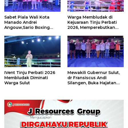
Sabet Piala Wali Kota
Warga Membludak di
Manado Andrei
Kejuaraan Tinju Perbati
Angouw,Sario Boxing
2026, Memperebutkan
Camp Juara Umum Tinju
Piala Wali Kota
Perbati 2026
IVent Tinju Perbati 2026
Mewakili Gubernur Sulut,
Membludak Diminati
dr Fransiscus Andi
Warga Sulut
Silangen, Buka Hajatan
Tinju Perbati Sulut,
Memperebutkan Piala
Wali Kota Manado