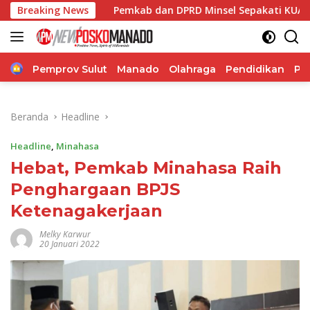
Langsung
a
Breaking News
Pemkab dan DPRD Minsel Sepakati KUA-PPAS 2027, P
ke
konten
Home
Pemprov Sulut
Manado
Olahraga
Pendidikan
Po
Beranda
Headline
Headline
,
Minahasa
Hebat, Pemkab Minahasa Raih
Penghargaan BPJS
Ketenagakerjaan
Melky Karwur
20 Januari 2022