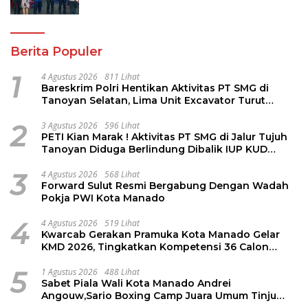
Hadapi Musim Kemarau
Berita Populer
1
4 Agustus 2026
811 Lihat
Bareskrim Polri Hentikan Aktivitas PT SMG di
Tanoyan Selatan, Lima Unit Excavator Turut
Diamankan
2
3 Agustus 2026
596 Lihat
PETI Kian Marak ! Aktivitas PT SMG di Jalur Tujuh
Tanoyan Diduga Berlindung Dibalik IUP KUD
Perintis
3
4 Agustus 2026
568 Lihat
Forward Sulut Resmi Bergabung Dengan Wadah
Pokja PWI Kota Manado
4
4 Agustus 2026
519 Lihat
Kwarcab Gerakan Pramuka Kota Manado Gelar
KMD 2026, Tingkatkan Kompetensi 36 Calon
Pembina Pramuka
5
1 Agustus 2026
488 Lihat
Sabet Piala Wali Kota Manado Andrei
Angouw,Sario Boxing Camp Juara Umum Tinju