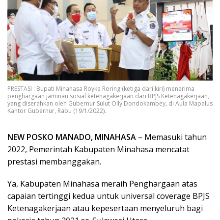
PRESTASI : Bupati Minahasa Royke Roring (ketiga dari kiri) menerima
penghargaan jaminan sosial ketenagakerjaan dari BPJS Ketenagakerjaan,
yang diserahkan oleh Gubernur Sulut Olly Dondokambey, di Aula Mapalus
Kantor Gubernur, Rabu (19/1/2022).
NEW POSKO MANADO, MINAHASA
– Memasuki tahun
2022, Pemerintah Kabupaten Minahasa mencatat
prestasi membanggakan.
Ya, Kabupaten Minahasa meraih Penghargaan atas
capaian tertinggi kedua untuk universal coverage BPJS
Ketenagakerjaan atau kepesertaan menyeluruh bagi