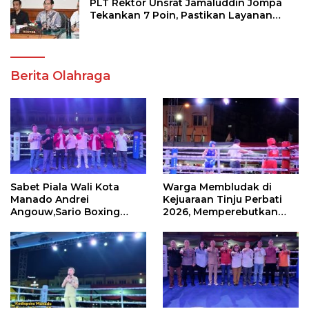
PLT Rektor Unsrat Jamaluddin Jompa
Tekankan 7 Poin, Pastikan Layanan
Akademik dan Kampus Kondusif
Berita Olahraga
Sabet Piala Wali Kota
Warga Membludak di
Manado Andrei
Kejuaraan Tinju Perbati
Angouw,Sario Boxing
2026, Memperebutkan
Camp Juara Umum Tinju
Piala Wali Kota
Perbati 2026