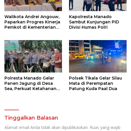
Walikota Andrei Angouw,
Kapolresta Manado
Paparkan Progres Kinerja
Sambut Kunjungan PID
Pemkot di Kementerian
Divisi Humas Polri
Investasi dan
Hilirisasi/BKPM
Polresta Manado Gelar
Polsek Tikala Gelar Silau
Panen Jagung di Desa
Mata di Perempatan
Sea, Perkuat Ketahanan
Patung Kuda Paal Dua
Pangan Dukung Program
Swasembada Pangan
Tinggalkan Balasan
Alamat email Anda tidak akan dipublikasikan.
Ruas yang wajib