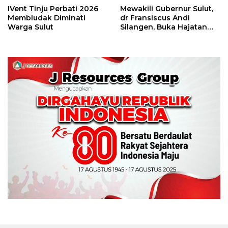
IVent Tinju Perbati 2026
Mewakili Gubernur Sulut,
Membludak Diminati
dr Fransiscus Andi
Warga Sulut
Silangen, Buka Hajatan
Tinju Perbati Sulut,
Memperebutkan Piala
Wali Kota Manado