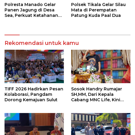
Polresta Manado Gelar
Polsek Tikala Gelar Silau
Panen Jagung di Desa
Mata di Perempatan
Sea, Perkuat Ketahanan
Patung Kuda Paal Dua
Pangan Dukung Program
Swasembada Pangan
Rekomendasi untuk kamu
TIFF 2026 Hadirkan Pesan
Sosok Handry Rumajar
Kolaborasi, Pangdam
SH,MM, Dari Kepala
Dorong Kemajuan Sulut
Cabang MNC Life, Kini
Fokus Ke Profesional
Fotografi