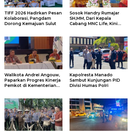
TIFF 2026 Hadirkan Pesan
Sosok Handry Rumajar
Kolaborasi, Pangdam
SH,MM, Dari Kepala
Dorong Kemajuan Sulut
Cabang MNC Life, Kini
Fokus Ke Profesional
Fotografi
Walikota Andrei Angouw,
Kapolresta Manado
Paparkan Progres Kinerja
Sambut Kunjungan PID
Pemkot di Kementerian
Divisi Humas Polri
Investasi dan
Hilirisasi/BKPM