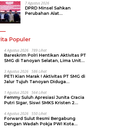
7 Agustus 2026
DPRD Minsel Sahkan
Perubahan Alat
Kelengkapan Dewan dan
Sepakati KUA-PPAS 2027
ita Populer
4 Agustus 2026
789 Lihat
Bareskrim Polri Hentikan Aktivitas PT
SMG di Tanoyan Selatan, Lima Unit
Excavator Turut Diamankan
3 Agustus 2026
586 Lihat
PETI Kian Marak ! Aktivitas PT SMG di
Jalur Tujuh Tanoyan Diduga
Berlindung Dibalik IUP KUD Perintis
1 Agustus 2026
564 Lihat
Femmy Suluh Apresiasi Junita Cracia
Putri Sigar, Siswi SMKS Kristen 2
Tomohon Raih Medali Perak LKS
Dikmen Nasional 2026
4 Agustus 2026
550 Lihat
Forward Sulut Resmi Bergabung
Dengan Wadah Pokja PWI Kota
Manado