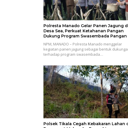
Polresta Manado Gelar Panen Jagung d
Desa Sea, Perkuat Ketahanan Pangan
Dukung Program Swasembada Pangan
NPM, MANADO – Polresta Manado menggelar
kegiatan panen jagung sebagai bentuk dukung
terhadap program swasembada…
Polsek Tikala Cegah Kebakaran Lahan d