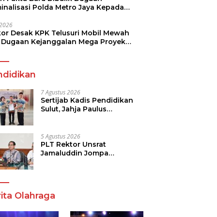
minalisasi Polda Metro Jaya Kepada
see Monicha Elshaday
i 2026
kor Desak KPK Telusuri Mobil Mewah
 Dugaan Kejanggalan Mega Proyek
n di BPJN
ndidikan
7 Agustus 2026
Sertijab Kadis Pendidikan
Sulut, Jahja Paulus
Rondonuwu Siap Lanjutkan
Program Strategis
Pendidikan
5 Agustus 2026
PLT Rektor Unsrat
Jamaluddin Jompa
Tekankan 7 Poin, Pastikan
Layanan Akademik dan
Kampus Kondusif
ita Olahraga