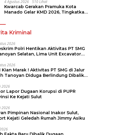
4 Agustus 2026
510 Lihat
Kwarcab Gerakan Pramuka Kota
Manado Gelar KMD 2026, Tingkatkan
Kompetensi 36 Calon Pembina
Pramuka
ita Kriminal
stus 2026
skrim Polri Hentikan Aktivitas PT SMG
Tanoyan Selatan, Lima Unit Excavator
ut Diamankan
stus 2026
 Kian Marak ! Aktivitas PT SMG di Jalur
uh Tanoyan Diduga Berlindung Dibalik
KUD Perintis
li 2026
kor Lapor Dugaan Korupsi di PUPR
insi Ke Kejati Sulut
li 2026
an Pimpinan Nasional Inakor Sulut,
ort Kejati Geledah Rumah Jimmy Asiku
i 2026
ah Fakta Baru Dibalik Dugaan