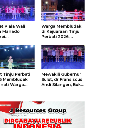
t Piala Wali
Warga Membludak
a Manado
di Kejuaraan Tinju
rei
Perbati 2026,
ouw,Sario
Memperebutkan
ing Camp Juara
Piala Wali Kota
m Tinju Perbati
6
t Tinju Perbati
Mewakili Gubernur
6 Membludak
Sulut, dr Fransiscus
inati Warga
Andi Silangen, Buka
t
Hajatan Tinju
Perbati Sulut,
Memperebutkan
Piala Wali Kota
Manado