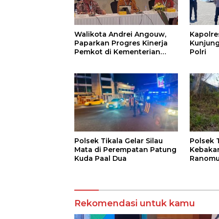
Walikota Andrei Angouw,
Kapolr
Paparkan Progres Kinerja
Kunjung
Pemkot di Kementerian
Polri
Investasi dan
Hilirisasi/BKPM
Polsek Tikala Gelar Silau
Polsek 
Mata di Perempatan Patung
Kebakar
Kuda Paal Dua
Ranomu
Permuk
Rekomendasi untuk kamu