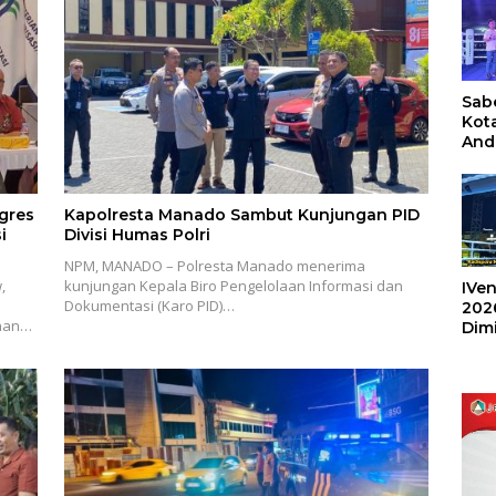
Sabe
Kot
And
Ang
Box
Umu
gres
Kapolresta Manado Sambut Kunjungan PID
202
i
Divisi Humas Polri
NPM, MANADO – Polresta Manado menerima
,
kunjungan Kepala Biro Pengelolaan Informasi dan
IVen
Dokumentasi (Karo PID)…
202
anan…
Dim
Sulu