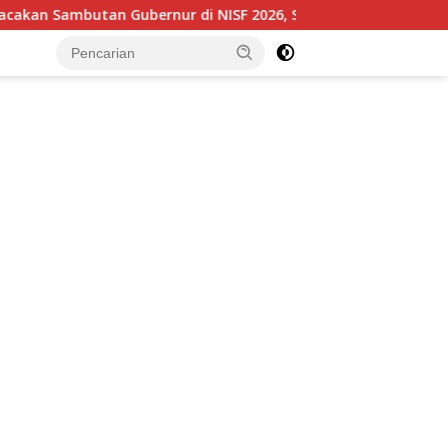
 NISF 2026, Sulut Tawarkan Pasifik Gateway dan Hilirisasi Ke