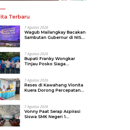
ita Terbaru
7 Agustus 2026
Wagub Mailangkay Bacakan
Sambutan Gubernur di NISF
2026, Sulut Tawarkan
Pasifik Gateway dan
Hilirisasi Kelapa ke Investor
7 Agustus 2026
Bupati Franky Wongkar
Tinjau Posko Siaga
Karhutla, Pastikan
Kesiapsiagaan Hadapi
Musim Kemarau
7 Agustus 2026
Reses di Kawahang Vionita
Kuera Dorong Percepatan
Pembangunan di Nusa
Utara
7 Agustus 2026
Vonny Paat Serap Aspirasi
Siswa SMK Negeri 1
Tondano