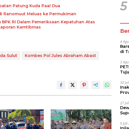
5
mpatan Patung Kuda Paal Dua
 di Ranomuut Meluas ke Permukiman
m BPK RI Dalam Pemeriksaan Kepatuhan Atas
Laporan Kamtibmas
Ber
4 Agu
Bare
di 
da Sulut
Kombes Pol Jules Abraham Abast
Tur
3 Agu
PETI
Tuj
IUP 
30 Ju
Ina
Prov
27 Ju
Dew
Sup
9 Jul
Inil