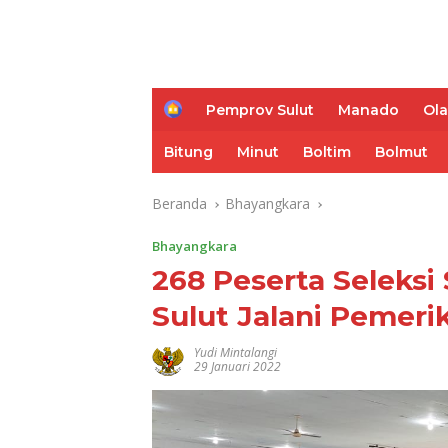
H
Pemprov Sulut
Manado
Ol
o
m
Bitung
Minut
Boltim
Bolmut
e
Beranda
Bhayangkara
Bhayangkara
268 Peserta Seleksi
Sulut Jalani Pemer
Yudi Mintalangi
29 Januari 2022