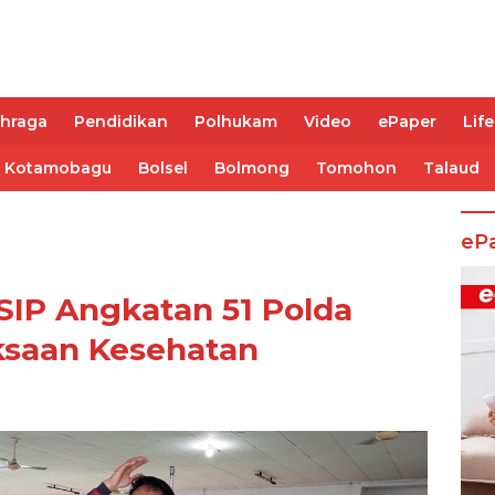
ahraga
Pendidikan
Polhukam
Video
ePaper
Life
Kotamobagu
Bolsel
Bolmong
Tomohon
Talaud
eP
 SIP Angkatan 51 Polda
iksaan Kesehatan