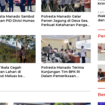
Kri
She
6 Jul
INa
Polresta Manado Gelar
esta Manado Sambut
dan
Panen Jagung di Desa Sea,
an PID Divisi Humas
Jala
Perkuat Ketahanan Pangan
Dukung Program
Swasembada Pangan
Pe
Tikala Cegah
Polresta Manado Terima
an Lahan di
Kunjungan Tim BPK RI
ut Meluas ke
Dalam Pemeriksaan
iman
Kepatuhan Atas Manajemen
Sistem Informasi Layanan
Laporan Kamtibmas
Ber