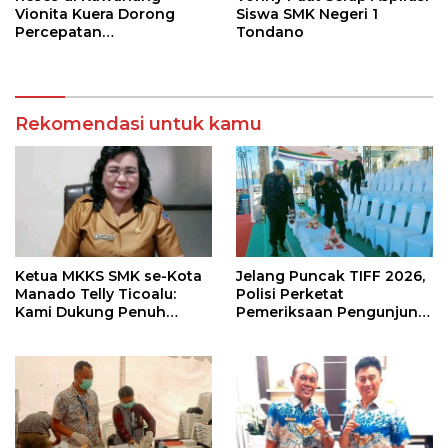
Vionita Kuera Dorong
Siswa SMK Negeri 1
Percepatan
Tondano
Pembangunan di Nusa
Utara
Rekomendasi untuk kamu
Ketua MKKS SMK se-Kota
Jelang Puncak TIFF 2026,
Manado Telly Ticoalu:
Polisi Perketat
Kami Dukung Penuh
Pemeriksaan Pengunjung
Program Kadis
di Area Utama
Pendidikan, Jahja
Rondonuwu