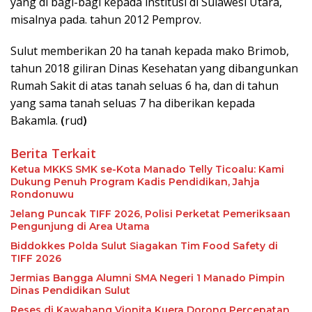
yang di bagi-bagi kepada institusi di Sulawesi Utara,
misalnya pada. tahun 2012 Pemprov.
Sulut memberikan 20 ha tanah kepada mako Brimob,
tahun 2018 giliran Dinas Kesehatan yang dibangunkan
Rumah Sakit di atas tanah seluas 6 ha, dan di tahun
yang sama tanah seluas 7 ha diberikan kepada
Bakamla.
(
rud
)
Berita Terkait
Ketua MKKS SMK se-Kota Manado Telly Ticoalu: Kami
Dukung Penuh Program Kadis Pendidikan, Jahja
Rondonuwu
Jelang Puncak TIFF 2026, Polisi Perketat Pemeriksaan
Pengunjung di Area Utama
Biddokkes Polda Sulut Siagakan Tim Food Safety di
TIFF 2026
Jermias Bangga Alumni SMA Negeri 1 Manado Pimpin
Dinas Pendidikan Sulut
Reses di Kawahang Vionita Kuera Dorong Percepatan