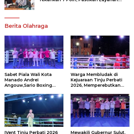
Akademik dan Kampus Kondusif
Berita Olahraga
Sabet Piala Wali Kota
Warga Membludak di
Manado Andrei
Kejuaraan Tinju Perbati
Angouw,Sario Boxing
2026, Memperebutkan
Camp Juara Umum Tinju
Piala Wali Kota
Perbati 2026
IVent Tinju Perbati 2026
Mewakili Gubernur Sulut,