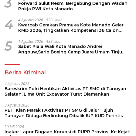
3
Forward Sulut Resmi Bergabung Dengan Wadah
Pokja PWI Kota Manado
4
4 Agustus 2026
520 Lihat
Kwarcab Gerakan Pramuka Kota Manado Gelar
KMD 2026, Tingkatkan Kompetensi 36 Calon
Pembina Pramuka
5
1 Agustus 2026
488 Lihat
Sabet Piala Wali Kota Manado Andrei
Angouw,Sario Boxing Camp Juara Umum Tinju
Perbati 2026
Berita Kriminal
4 Agustus 2026
Bareskrim Polri Hentikan Aktivitas PT SMG di Tanoyan
Selatan, Lima Unit Excavator Turut Diamankan
3 Agustus 2026
PETI Kian Marak ! Aktivitas PT SMG di Jalur Tujuh
Tanoyan Diduga Berlindung Dibalik IUP KUD Perintis
30 Juli 2026
Inakor Lapor Dugaan Korupsi di PUPR Provinsi Ke Kejati