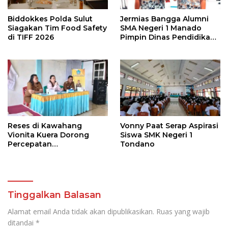
Biddokkes Polda Sulut
Jermias Bangga Alumni
Siagakan Tim Food Safety
SMA Negeri 1 Manado
di TIFF 2026
Pimpin Dinas Pendidikan
Sulut
Reses di Kawahang
Vonny Paat Serap Aspirasi
Vionita Kuera Dorong
Siswa SMK Negeri 1
Percepatan
Tondano
Pembangunan di Nusa
Utara
Tinggalkan Balasan
Alamat email Anda tidak akan dipublikasikan.
Ruas yang wajib
ditandai
*