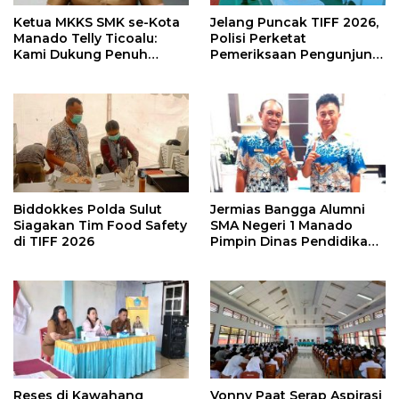
Ketua MKKS SMK se-Kota
Jelang Puncak TIFF 2026,
Manado Telly Ticoalu:
Polisi Perketat
Kami Dukung Penuh
Pemeriksaan Pengunjung
Program Kadis
di Area Utama
Pendidikan, Jahja
Rondonuwu
Biddokkes Polda Sulut
Jermias Bangga Alumni
Siagakan Tim Food Safety
SMA Negeri 1 Manado
di TIFF 2026
Pimpin Dinas Pendidikan
Sulut
Reses di Kawahang
Vonny Paat Serap Aspirasi