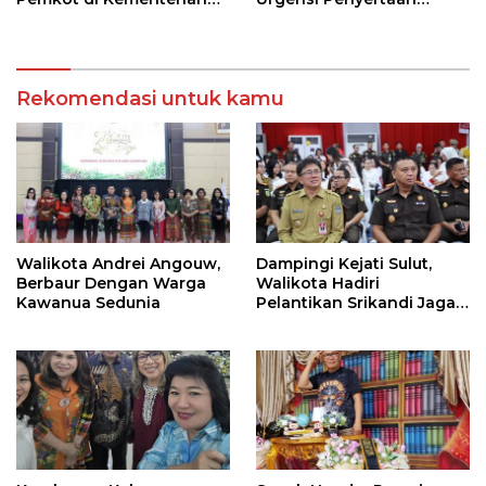
Investasi dan
Modal Rp 30 Miliar
Hilirisasi/BKPM
Rekomendasi untuk kamu
Walikota Andrei Angouw,
Dampingi Kejati Sulut,
Berbaur Dengan Warga
Walikota Hadiri
Kawanua Sedunia
Pelantikan Srikandi Jaga
Desa di Sulut