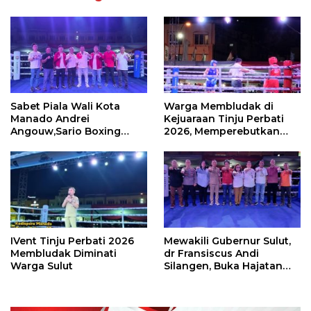
Sabet Piala Wali Kota
Warga Membludak di
Manado Andrei
Kejuaraan Tinju Perbati
Angouw,Sario Boxing
2026, Memperebutkan
Camp Juara Umum Tinju
Piala Wali Kota
Perbati 2026
IVent Tinju Perbati 2026
Mewakili Gubernur Sulut,
Membludak Diminati
dr Fransiscus Andi
Warga Sulut
Silangen, Buka Hajatan
Tinju Perbati Sulut,
Memperebutkan Piala
Wali Kota Manado