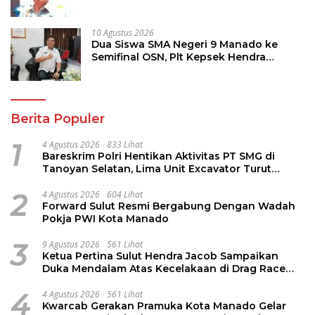
di Semifinal OSN Tingkat Nasional
10 Agustus 2026
Dua Siswa SMA Negeri 9 Manado ke
Semifinal OSN, Plt Kepsek Hendra
Massie: Saya Dukung Penuh
Berita Populer
1
4 Agustus 2026
833 Lihat
Bareskrim Polri Hentikan Aktivitas PT SMG di
Tanoyan Selatan, Lima Unit Excavator Turut
Diamankan
2
4 Agustus 2026
604 Lihat
Forward Sulut Resmi Bergabung Dengan Wadah
Pokja PWI Kota Manado
3
9 Agustus 2026
561 Lihat
Ketua Pertina Sulut Hendra Jacob Sampaikan
Duka Mendalam Atas Kecelakaan di Drag Race
Kotamobagu
4
4 Agustus 2026
561 Lihat
Kwarcab Gerakan Pramuka Kota Manado Gelar