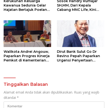
Kerukunan Keluarga
Sosok Handry Rumajar
Kawanua Sedunia Gelar
SH,MM, Dari Kepala
Hajatan Bertajuk Poelang
Cabang MNC Life, Kini
Kampoeng
Fokus Ke Profesional
Fotografi
Walikota Andrei Angouw,
Dirut Bank Sulut Go Dr
Paparkan Progres Kinerja
Revino Pepah Paparkan
Pemkot di Kementerian
Urgensi Penyertaan
Investasi dan
Modal Rp 30 Miliar
Hilirisasi/BKPM
Tinggalkan Balasan
Alamat email Anda tidak akan dipublikasikan.
Ruas yang wajib
ditandai
*