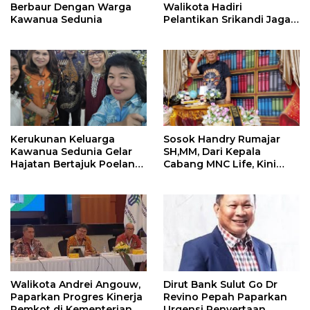
Berbaur Dengan Warga
Walikota Hadiri
Kawanua Sedunia
Pelantikan Srikandi Jaga
Desa di Sulut
Kerukunan Keluarga
Sosok Handry Rumajar
Kawanua Sedunia Gelar
SH,MM, Dari Kepala
Hajatan Bertajuk Poelang
Cabang MNC Life, Kini
Kampoeng
Fokus Ke Profesional
Fotografi
Walikota Andrei Angouw,
Dirut Bank Sulut Go Dr
Paparkan Progres Kinerja
Revino Pepah Paparkan
Pemkot di Kementerian
Urgensi Penyertaan