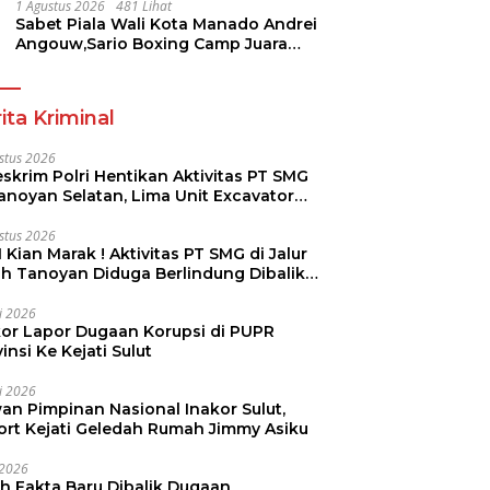
Pramuka
1 Agustus 2026
481 Lihat
Sabet Piala Wali Kota Manado Andrei
Angouw,Sario Boxing Camp Juara
Umum Tinju Perbati 2026
ita Kriminal
stus 2026
skrim Polri Hentikan Aktivitas PT SMG
Tanoyan Selatan, Lima Unit Excavator
ut Diamankan
stus 2026
 Kian Marak ! Aktivitas PT SMG di Jalur
uh Tanoyan Diduga Berlindung Dibalik
KUD Perintis
li 2026
kor Lapor Dugaan Korupsi di PUPR
insi Ke Kejati Sulut
li 2026
an Pimpinan Nasional Inakor Sulut,
ort Kejati Geledah Rumah Jimmy Asiku
i 2026
ah Fakta Baru Dibalik Dugaan