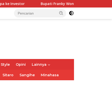
upati Franky Wongkar Tinjau Posko Siaga Karhutla, Pastikan 
 Style
Opini
Lainnya
Sitaro
Sangihe
Minahasa