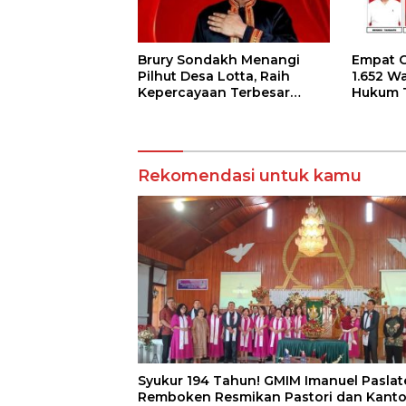
Brury Sondakh Menangi
Empat Ca
Pilhut Desa Lotta, Raih
1.652 W
Kepercayaan Terbesar
Hukum T
Masyarakat
Rekomendasi untuk kamu
Syukur 194 Tahun! GMIM Imanuel Paslat
Remboken Resmikan Pastori dan Kanto