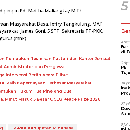
5
dipimpin Pdt Meitha Maliangkay M.Th.
aan Masyarakat Desa, Jeffry Tangkulung, MAP,
rakat, James Goni, S.STP, Sekretaris TP-PKK,
Ber
ngurus.(mhk)
4 Agu
Bare
di 
Tur
ten Remboken Resmikan Pastori dan Kantor Jemaat
3 Agu
bat Administrator dan Pengawas
PETI
Tuj
 Intervensi Berita Acara Pilhut
IUP 
ta, Raih Kepercayaan Terbesar Masyarakat
30 Ju
Ina
 Tentukan Hukum Tua Pineleng Dua
Prov
, Minut Masuk 5 Besar UCLG Peace Prize 2026
27 Ju
Dew
Sup
9 Jul
ng
TP-PKK Kabupaten Minahasa
Inil