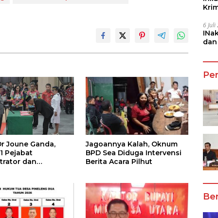
Kri
She
6 Jul
INa
dan
Jala
Pe
Jagoannya Kalah, Oknum
Dr Joune Ganda,
BPD Sea Diduga Intervensi
1 Pejabat
Berita Acara Pilhut
trator dan
as
Ber