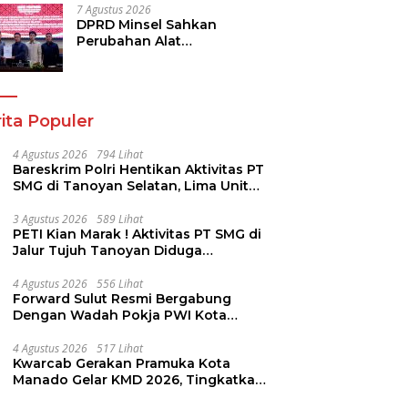
7 Agustus 2026
DPRD Minsel Sahkan
Perubahan Alat
Kelengkapan Dewan dan
Sepakati KUA-PPAS 2027
ita Populer
4 Agustus 2026
794 Lihat
Bareskrim Polri Hentikan Aktivitas PT
SMG di Tanoyan Selatan, Lima Unit
Excavator Turut Diamankan
3 Agustus 2026
589 Lihat
PETI Kian Marak ! Aktivitas PT SMG di
Jalur Tujuh Tanoyan Diduga
Berlindung Dibalik IUP KUD Perintis
4 Agustus 2026
556 Lihat
Forward Sulut Resmi Bergabung
Dengan Wadah Pokja PWI Kota
Manado
4 Agustus 2026
517 Lihat
Kwarcab Gerakan Pramuka Kota
Manado Gelar KMD 2026, Tingkatkan
Kompetensi 36 Calon Pembina