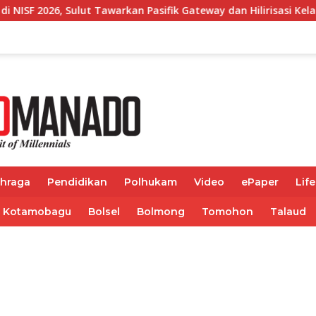
n Pasifik Gateway dan Hilirisasi Kelapa ke Investor
B
ahraga
Pendidikan
Polhukam
Video
ePaper
Life
Kotamobagu
Bolsel
Bolmong
Tomohon
Talaud