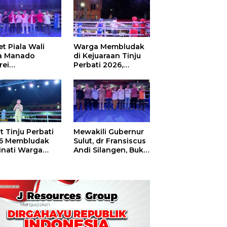
t Piala Wali
Warga Membludak
a Manado
di Kejuaraan Tinju
rei
Perbati 2026,
ouw,Sario
Memperebutkan
ing Camp Juara
Piala Wali Kota
m Tinju Perbati
6
t Tinju Perbati
Mewakili Gubernur
6 Membludak
Sulut, dr Fransiscus
inati Warga
Andi Silangen, Buka
t
Hajatan Tinju
Perbati Sulut,
Memperebutkan
Piala Wali Kota
Manado