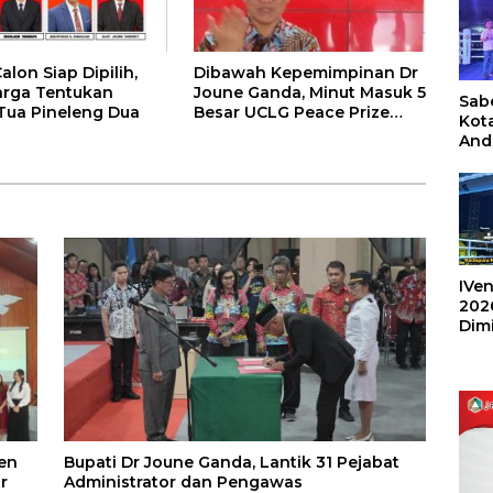
lon Siap Dipilih,
Dibawah Kepemimpinan Dr
arga Tentukan
Joune Ganda, Minut Masuk 5
Sabe
ua Pineleng Dua
Besar UCLG Peace Prize
Kot
2026
And
Ang
Box
Umu
202
IVen
202
Dim
Sulu
en
Bupati Dr Joune Ganda, Lantik 31 Pejabat
r
Administrator dan Pengawas