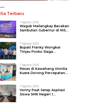
ita Terbaru
7 Agustus 2026
Wagub Mailangkay Bacakan
Sambutan Gubernur di NISF
2026, Sulut Tawarkan
Pasifik Gateway dan
Hilirisasi Kelapa ke Investor
7 Agustus 2026
Bupati Franky Wongkar
Tinjau Posko Siaga
Karhutla, Pastikan
Kesiapsiagaan Hadapi
Musim Kemarau
7 Agustus 2026
Reses di Kawahang Vionita
Kuera Dorong Percepatan
Pembangunan di Nusa
Utara
7 Agustus 2026
Vonny Paat Serap Aspirasi
Siswa SMK Negeri 1
Tondano