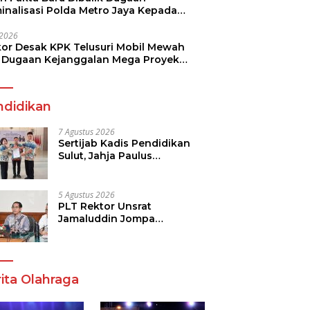
minalisasi Polda Metro Jaya Kepada
see Monicha Elshaday
i 2026
kor Desak KPK Telusuri Mobil Mewah
 Dugaan Kejanggalan Mega Proyek
n di BPJN
ndidikan
7 Agustus 2026
Sertijab Kadis Pendidikan
Sulut, Jahja Paulus
Rondonuwu Siap Lanjutkan
Program Strategis
Pendidikan
5 Agustus 2026
PLT Rektor Unsrat
Jamaluddin Jompa
Tekankan 7 Poin, Pastikan
Layanan Akademik dan
Kampus Kondusif
ita Olahraga