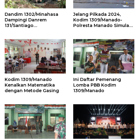
Dandim 1302/Minahasa
Jelang Pilkada 2024,
Dampingi Danrem
Kodim 1309/Manado-
131/Santiago
Polresta Manado Simulasi
Groundbreaking
Pengendalian Massa
Jembatan Garuda Tahap
III dan IV di Mitra
Kodim 1309/Manado
Ini Daftar Pemenang
Kenalkan Matematika
Lomba PBB Kodim
dengan Metode Gasing
1309/Manado