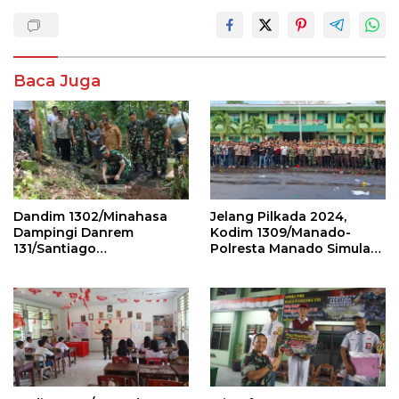
Baca Juga
Dandim 1302/Minahasa
Jelang Pilkada 2024,
Dampingi Danrem
Kodim 1309/Manado-
131/Santiago
Polresta Manado Simulasi
Groundbreaking
Pengendalian Massa
Jembatan Garuda Tahap
III dan IV di Mitra