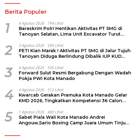
Berita Populer
1
4 Agustus 2026
794 Lihat
Bareskrim Polri Hentikan Aktivitas PT SMG di
Tanoyan Selatan, Lima Unit Excavator Turut
Diamankan
2
3 Agustus 2026
589 Lihat
PETI Kian Marak ! Aktivitas PT SMG di Jalur Tujuh
Tanoyan Diduga Berlindung Dibalik IUP KUD
Perintis
3
4 Agustus 2026
556 Lihat
Forward Sulut Resmi Bergabung Dengan Wadah
Pokja PWI Kota Manado
4
4 Agustus 2026
512 Lihat
Kwarcab Gerakan Pramuka Kota Manado Gelar
KMD 2026, Tingkatkan Kompetensi 36 Calon
Pembina Pramuka
5
1 Agustus 2026
480 Lihat
Sabet Piala Wali Kota Manado Andrei
Angouw,Sario Boxing Camp Juara Umum Tinju
Perbati 2026