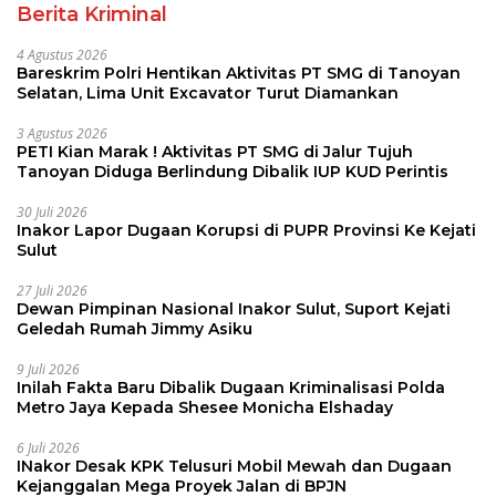
Berita Kriminal
4 Agustus 2026
Bareskrim Polri Hentikan Aktivitas PT SMG di Tanoyan
Selatan, Lima Unit Excavator Turut Diamankan
3 Agustus 2026
PETI Kian Marak ! Aktivitas PT SMG di Jalur Tujuh
Tanoyan Diduga Berlindung Dibalik IUP KUD Perintis
30 Juli 2026
Inakor Lapor Dugaan Korupsi di PUPR Provinsi Ke Kejati
Sulut
27 Juli 2026
Dewan Pimpinan Nasional Inakor Sulut, Suport Kejati
Geledah Rumah Jimmy Asiku
9 Juli 2026
Inilah Fakta Baru Dibalik Dugaan Kriminalisasi Polda
Metro Jaya Kepada Shesee Monicha Elshaday
6 Juli 2026
INakor Desak KPK Telusuri Mobil Mewah dan Dugaan
Kejanggalan Mega Proyek Jalan di BPJN