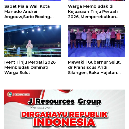
Sabet Piala Wali Kota
Warga Membludak di
Manado Andrei
Kejuaraan Tinju Perbati
Angouw,Sario Boxing
2026, Memperebutkan
Camp Juara Umum Tinju
Piala Wali Kota
Perbati 2026
IVent Tinju Perbati 2026
Mewakili Gubernur Sulut,
Membludak Diminati
dr Fransiscus Andi
Warga Sulut
Silangen, Buka Hajatan
Tinju Perbati Sulut,
Memperebutkan Piala
Wali Kota Manado