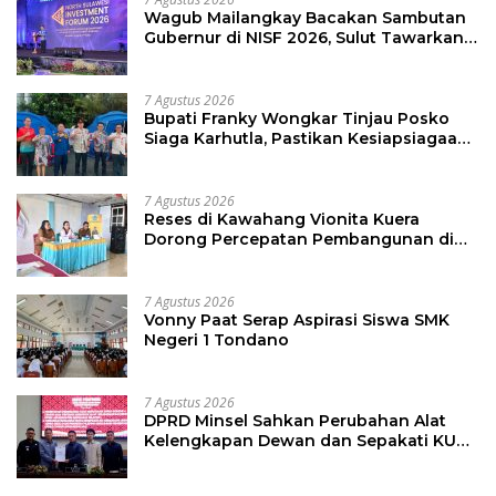
Wagub Mailangkay Bacakan Sambutan
Gubernur di NISF 2026, Sulut Tawarkan
Pasifik Gateway dan Hilirisasi Kelapa ke
Investor
7 Agustus 2026
Bupati Franky Wongkar Tinjau Posko
Siaga Karhutla, Pastikan Kesiapsiagaan
Hadapi Musim Kemarau
7 Agustus 2026
Reses di Kawahang Vionita Kuera
Dorong Percepatan Pembangunan di
Nusa Utara
7 Agustus 2026
Vonny Paat Serap Aspirasi Siswa SMK
Negeri 1 Tondano
7 Agustus 2026
DPRD Minsel Sahkan Perubahan Alat
Kelengkapan Dewan dan Sepakati KUA-
PPAS 2027