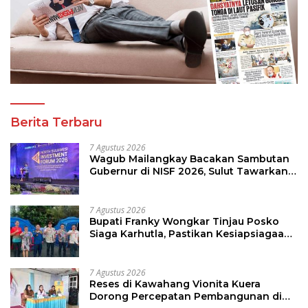
Berita Terbaru
7 Agustus 2026
Wagub Mailangkay Bacakan Sambutan
Gubernur di NISF 2026, Sulut Tawarkan
Pasifik Gateway dan Hilirisasi Kelapa ke
Investor
7 Agustus 2026
Bupati Franky Wongkar Tinjau Posko
Siaga Karhutla, Pastikan Kesiapsiagaan
Hadapi Musim Kemarau
7 Agustus 2026
Reses di Kawahang Vionita Kuera
Dorong Percepatan Pembangunan di