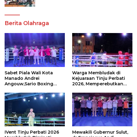
Akademik dan Kampus Kondusif
Berita Olahraga
Sabet Piala Wali Kota
Warga Membludak di
Manado Andrei
Kejuaraan Tinju Perbati
Angouw,Sario Boxing
2026, Memperebutkan
Camp Juara Umum Tinju
Piala Wali Kota
Perbati 2026
IVent Tinju Perbati 2026
Mewakili Gubernur Sulut,