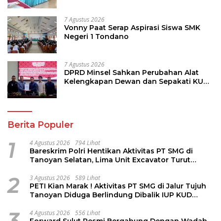
Nusa Utara
7 Agustus 2026
Vonny Paat Serap Aspirasi Siswa SMK
Negeri 1 Tondano
7 Agustus 2026
DPRD Minsel Sahkan Perubahan Alat
Kelengkapan Dewan dan Sepakati KUA-
PPAS 2027
Berita Populer
1
4 Agustus 2026
794 Lihat
Bareskrim Polri Hentikan Aktivitas PT SMG di
Tanoyan Selatan, Lima Unit Excavator Turut
Diamankan
2
3 Agustus 2026
589 Lihat
PETI Kian Marak ! Aktivitas PT SMG di Jalur Tujuh
Tanoyan Diduga Berlindung Dibalik IUP KUD
Perintis
3
4 Agustus 2026
556 Lihat