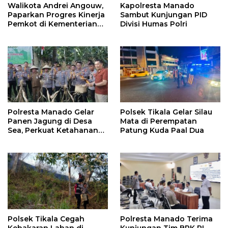
Walikota Andrei Angouw,
Kapolresta Manado
Paparkan Progres Kinerja
Sambut Kunjungan PID
Pemkot di Kementerian
Divisi Humas Polri
Investasi dan
Hilirisasi/BKPM
Polresta Manado Gelar
Polsek Tikala Gelar Silau
Panen Jagung di Desa
Mata di Perempatan
Sea, Perkuat Ketahanan
Patung Kuda Paal Dua
Pangan Dukung Program
Swasembada Pangan
Polsek Tikala Cegah
Polresta Manado Terima
Kebakaran Lahan di
Kunjungan Tim BPK RI