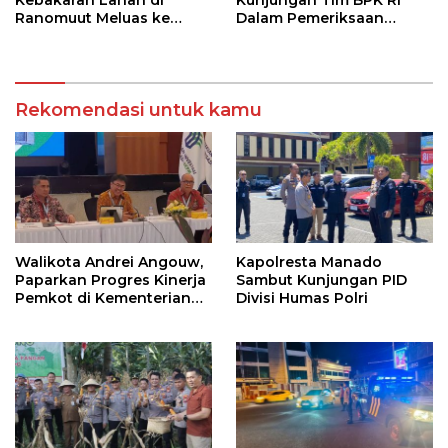
Ranomuut Meluas ke
Dalam Pemeriksaan
Permukiman
Kepatuhan Atas
Manajemen Sistem
Informasi Layanan
Laporan Kamtibmas
Rekomendasi untuk kamu
Walikota Andrei Angouw,
Kapolresta Manado
Paparkan Progres Kinerja
Sambut Kunjungan PID
Pemkot di Kementerian
Divisi Humas Polri
Investasi dan
Hilirisasi/BKPM