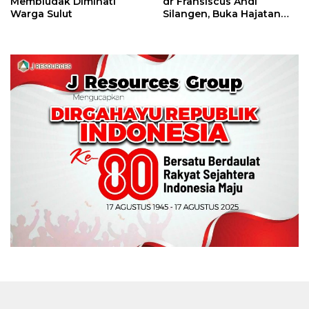
Membludak Diminati
dr Fransiscus Andi
Warga Sulut
Silangen, Buka Hajatan
Tinju Perbati Sulut,
Memperebutkan Piala
Wali Kota Manado