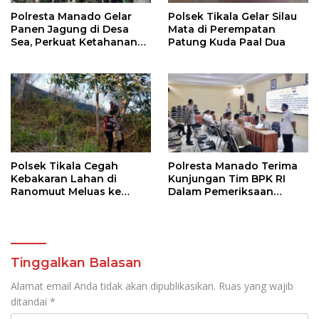
Polresta Manado Gelar
Polsek Tikala Gelar Silau
Panen Jagung di Desa
Mata di Perempatan
Sea, Perkuat Ketahanan
Patung Kuda Paal Dua
Pangan Dukung Program
Swasembada Pangan
Polsek Tikala Cegah
Polresta Manado Terima
Kebakaran Lahan di
Kunjungan Tim BPK RI
Ranomuut Meluas ke
Dalam Pemeriksaan
Permukiman
Kepatuhan Atas
Manajemen Sistem
Informasi Layanan
Laporan Kamtibmas
Tinggalkan Balasan
Alamat email Anda tidak akan dipublikasikan.
Ruas yang wajib
ditandai
*