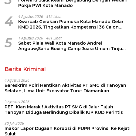
Forward Sulut Resmi Bergabung Dengan Wadah
Pokja PWI Kota Manado
4
4 Agustus 2026
512 Lihat
Kwarcab Gerakan Pramuka Kota Manado Gelar
KMD 2026, Tingkatkan Kompetensi 36 Calon
Pembina Pramuka
5
1 Agustus 2026
481 Lihat
Sabet Piala Wali Kota Manado Andrei
Angouw,Sario Boxing Camp Juara Umum Tinju
Perbati 2026
Berita Kriminal
4 Agustus 2026
Bareskrim Polri Hentikan Aktivitas PT SMG di Tanoyan
Selatan, Lima Unit Excavator Turut Diamankan
3 Agustus 2026
PETI Kian Marak ! Aktivitas PT SMG di Jalur Tujuh
Tanoyan Diduga Berlindung Dibalik IUP KUD Perintis
30 Juli 2026
Inakor Lapor Dugaan Korupsi di PUPR Provinsi Ke Kejati
Sulut