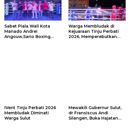
Sabet Piala Wali Kota
Warga Membludak di
Manado Andrei
Kejuaraan Tinju Perbati
Angouw,Sario Boxing
2026, Memperebutkan
Camp Juara Umum Tinju
Piala Wali Kota
Perbati 2026
IVent Tinju Perbati 2026
Mewakili Gubernur Sulut,
Membludak Diminati
dr Fransiscus Andi
Warga Sulut
Silangen, Buka Hajatan
Tinju Perbati Sulut,
Memperebutkan Piala
Wali Kota Manado