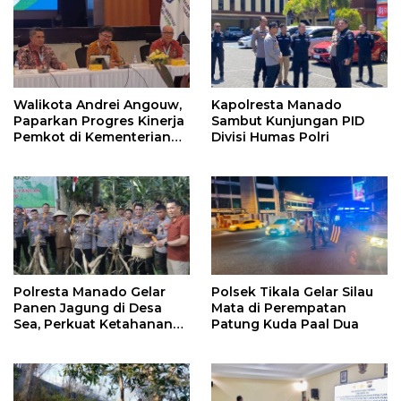
Walikota Andrei Angouw,
Kapolresta Manado
Paparkan Progres Kinerja
Sambut Kunjungan PID
Pemkot di Kementerian
Divisi Humas Polri
Investasi dan
Hilirisasi/BKPM
Polresta Manado Gelar
Polsek Tikala Gelar Silau
Panen Jagung di Desa
Mata di Perempatan
Sea, Perkuat Ketahanan
Patung Kuda Paal Dua
Pangan Dukung Program
Swasembada Pangan