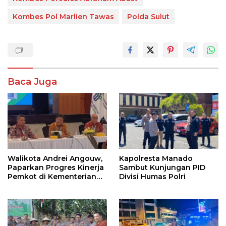
Kombes Pol Marlien Tawas
Polda Sulut
Baca Juga
Walikota Andrei Angouw,
Kapolresta Manado
Paparkan Progres Kinerja
Sambut Kunjungan PID
Pemkot di Kementerian
Divisi Humas Polri
Investasi dan
Hilirisasi/BKPM