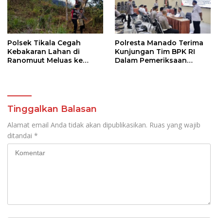
Polsek Tikala Cegah
Polresta Manado Terima
Kebakaran Lahan di
Kunjungan Tim BPK RI
Ranomuut Meluas ke
Dalam Pemeriksaan
Permukiman
Kepatuhan Atas
Manajemen Sistem
Informasi Layanan
Laporan Kamtibmas
Tinggalkan Balasan
Alamat email Anda tidak akan dipublikasikan.
Ruas yang wajib
ditandai
*