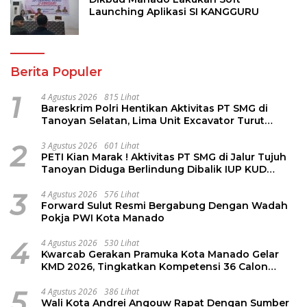
Launching Aplikasi SI KANGGURU
Berita Populer
1
4 Agustus 2026
815 Lihat
Bareskrim Polri Hentikan Aktivitas PT SMG di
Tanoyan Selatan, Lima Unit Excavator Turut
Diamankan
2
3 Agustus 2026
601 Lihat
PETI Kian Marak ! Aktivitas PT SMG di Jalur Tujuh
Tanoyan Diduga Berlindung Dibalik IUP KUD
Perintis
3
4 Agustus 2026
576 Lihat
Forward Sulut Resmi Bergabung Dengan Wadah
Pokja PWI Kota Manado
4
4 Agustus 2026
530 Lihat
Kwarcab Gerakan Pramuka Kota Manado Gelar
KMD 2026, Tingkatkan Kompetensi 36 Calon
Pembina Pramuka
5
4 Agustus 2026
386 Lihat
Wali Kota Andrei Angouw Rapat Dengan Sumber