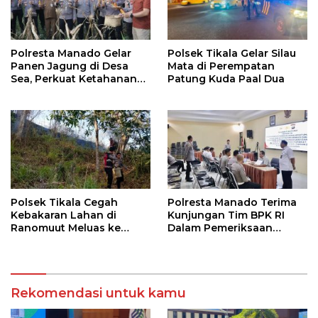
Polresta Manado Gelar
Polsek Tikala Gelar Silau
Panen Jagung di Desa
Mata di Perempatan
Sea, Perkuat Ketahanan
Patung Kuda Paal Dua
Pangan Dukung Program
Swasembada Pangan
Polsek Tikala Cegah
Polresta Manado Terima
Kebakaran Lahan di
Kunjungan Tim BPK RI
Ranomuut Meluas ke
Dalam Pemeriksaan
Permukiman
Kepatuhan Atas
Manajemen Sistem
Informasi Layanan
Laporan Kamtibmas
Rekomendasi untuk kamu