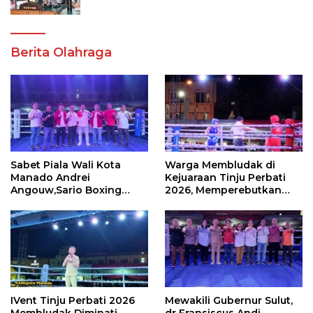
Akademik dan Kampus Kondusif
Berita Olahraga
Sabet Piala Wali Kota
Warga Membludak di
Manado Andrei
Kejuaraan Tinju Perbati
Angouw,Sario Boxing
2026, Memperebutkan
Camp Juara Umum Tinju
Piala Wali Kota
Perbati 2026
IVent Tinju Perbati 2026
Mewakili Gubernur Sulut,