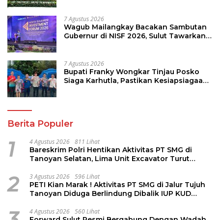
7 Agustus 2026
Wagub Mailangkay Bacakan Sambutan
Gubernur di NISF 2026, Sulut Tawarkan
Pasifik Gateway dan Hilirisasi Kelapa ke
Investor
7 Agustus 2026
Bupati Franky Wongkar Tinjau Posko
Siaga Karhutla, Pastikan Kesiapsiagaan
Hadapi Musim Kemarau
Berita Populer
1
4 Agustus 2026
811 Lihat
Bareskrim Polri Hentikan Aktivitas PT SMG di
Tanoyan Selatan, Lima Unit Excavator Turut
Diamankan
2
3 Agustus 2026
596 Lihat
PETI Kian Marak ! Aktivitas PT SMG di Jalur Tujuh
Tanoyan Diduga Berlindung Dibalik IUP KUD
Perintis
3
4 Agustus 2026
560 Lihat
Forward Sulut Resmi Bergabung Dengan Wadah