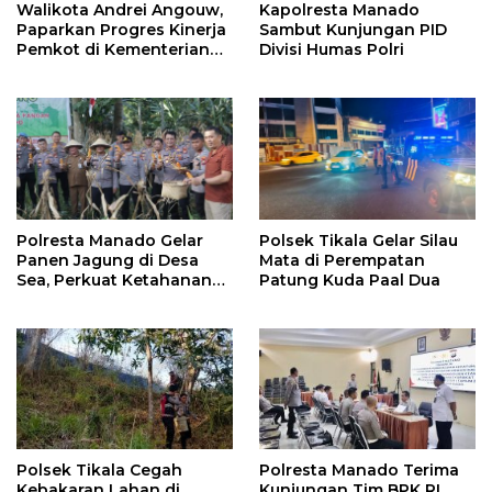
Walikota Andrei Angouw,
Kapolresta Manado
Paparkan Progres Kinerja
Sambut Kunjungan PID
Pemkot di Kementerian
Divisi Humas Polri
Investasi dan
Hilirisasi/BKPM
Polresta Manado Gelar
Polsek Tikala Gelar Silau
Panen Jagung di Desa
Mata di Perempatan
Sea, Perkuat Ketahanan
Patung Kuda Paal Dua
Pangan Dukung Program
Swasembada Pangan
Polsek Tikala Cegah
Polresta Manado Terima
Kebakaran Lahan di
Kunjungan Tim BPK RI