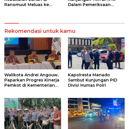
Ranomuut Meluas ke
Dalam Pemeriksaan
Permukiman
Kepatuhan Atas
Manajemen Sistem
Informasi Layanan
Laporan Kamtibmas
Rekomendasi untuk kamu
Walikota Andrei Angouw,
Kapolresta Manado
Paparkan Progres Kinerja
Sambut Kunjungan PID
Pemkot di Kementerian
Divisi Humas Polri
Investasi dan
Hilirisasi/BKPM