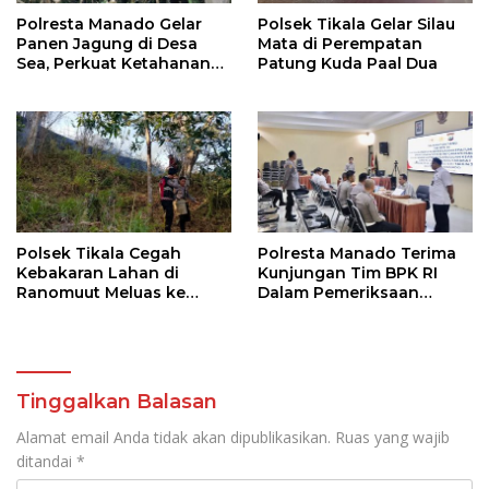
Polresta Manado Gelar
Polsek Tikala Gelar Silau
Panen Jagung di Desa
Mata di Perempatan
Sea, Perkuat Ketahanan
Patung Kuda Paal Dua
Pangan Dukung Program
Swasembada Pangan
Polsek Tikala Cegah
Polresta Manado Terima
Kebakaran Lahan di
Kunjungan Tim BPK RI
Ranomuut Meluas ke
Dalam Pemeriksaan
Permukiman
Kepatuhan Atas
Manajemen Sistem
Informasi Layanan
Laporan Kamtibmas
Tinggalkan Balasan
Alamat email Anda tidak akan dipublikasikan.
Ruas yang wajib
ditandai
*