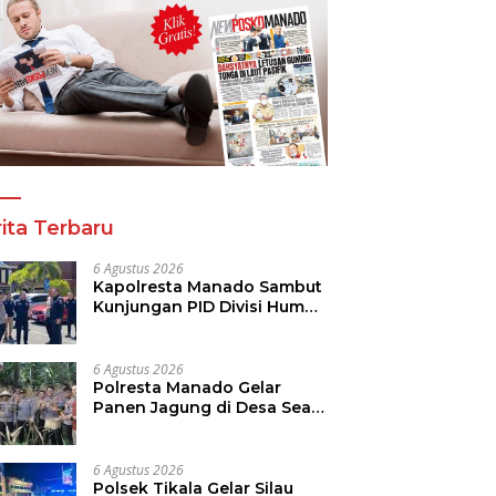
ita Terbaru
6 Agustus 2026
Kapolresta Manado Sambut
Kunjungan PID Divisi Humas
Polri
6 Agustus 2026
Polresta Manado Gelar
Panen Jagung di Desa Sea,
Perkuat Ketahanan Pangan
Dukung Program
Swasembada Pangan
6 Agustus 2026
Polsek Tikala Gelar Silau