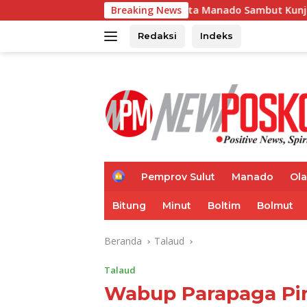
Langsung
Kapolresta Manado Sambut Kunjungan PID Divisi Humas P
Breaking News
ke
konten
Redaksi
Indeks
H
Pemprov Sulut
Manado
Ol
o
m
Bitung
Minut
Boltim
Bolmut
e
Beranda
Talaud
Talaud
Wabup Parapaga Pi