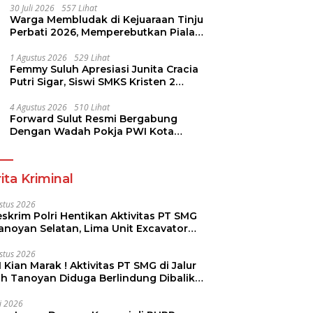
30 Juli 2026
557 Lihat
Warga Membludak di Kejuaraan Tinju
Perbati 2026, Memperebutkan Piala
Wali Kota
1 Agustus 2026
529 Lihat
Femmy Suluh Apresiasi Junita Cracia
Putri Sigar, Siswi SMKS Kristen 2
Tomohon Raih Medali Perak LKS
Dikmen Nasional 2026
4 Agustus 2026
510 Lihat
Forward Sulut Resmi Bergabung
Dengan Wadah Pokja PWI Kota
Manado
ita Kriminal
stus 2026
skrim Polri Hentikan Aktivitas PT SMG
Tanoyan Selatan, Lima Unit Excavator
ut Diamankan
stus 2026
 Kian Marak ! Aktivitas PT SMG di Jalur
uh Tanoyan Diduga Berlindung Dibalik
KUD Perintis
li 2026