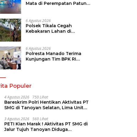
Mata di Perempatan Patung
Kuda Paal Dua
6 Agustus 2026
Polsek Tikala Cegah
Kebakaran Lahan di
Ranomuut Meluas ke
Permukiman
6 Agustus 2026
Polresta Manado Terima
Kunjungan Tim BPK RI
Dalam Pemeriksaan
Kepatuhan Atas Manajemen
Sistem Informasi Layanan
Laporan Kamtibmas
ita Populer
4 Agustus 2026
750 Lihat
Bareskrim Polri Hentikan Aktivitas PT
SMG di Tanoyan Selatan, Lima Unit
Excavator Turut Diamankan
3 Agustus 2026
560 Lihat
PETI Kian Marak ! Aktivitas PT SMG di
Jalur Tujuh Tanoyan Diduga
Berlindung Dibalik IUP KUD Perintis