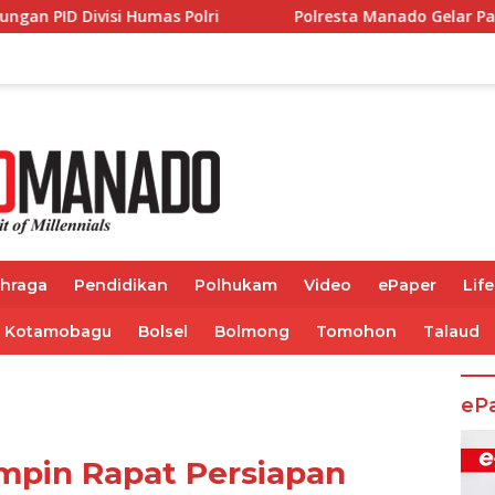
olri
Polresta Manado Gelar Panen Jagung di Desa Se
ahraga
Pendidikan
Polhukam
Video
ePaper
Life
Kotamobagu
Bolsel
Bolmong
Tomohon
Talaud
eP
mpin Rapat Persiapan