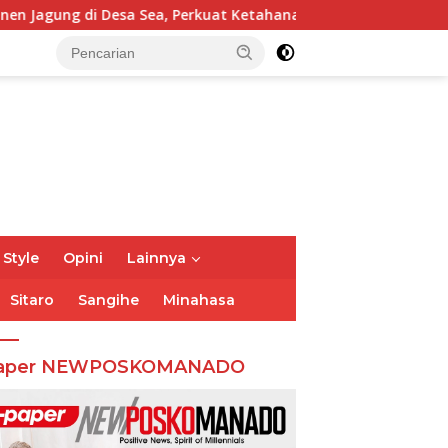
a, Perkuat Ketahanan Pangan Dukung Program Swasembada Pan
 Style
Opini
Lainnya
Sitaro
Sangihe
Minahasa
aper NEWPOSKOMANADO