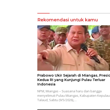
2025
Kunjungan Bupati Talaud
Rekomendasi untuk kamu
Prabowo Ukir Sejarah di Miangas, Presi
Kedua RI yang Kunjungi Pulau Terluar
Indonesia
NPM, Miangas – Suasana haru dan bangga
menyelimuti Pulau Miangas, Kabupaten Kepula
Talaud, Sabtu (9/5/2026),…