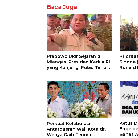
Baca Juga
Prabowo Ukir Sejarah di
Priorita
Miangas, Presiden Kedua RI
Sinode 
yang Kunjungi Pulau Terluar
Ronald 
Indonesia
Menjadi
Menyele
Daerah 
Ketua D
Perkuat Kolaborasi
Engelbe
Antardaerah Wali Kota dr.
Bahas 
Wenya Gaib Terima