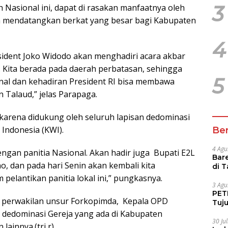
3
Nasional ini, dapat di rasakan manfaatnya oleh
sa mendatangkan berkat yang besar bagi Kabupaten
4
sident Joko Widodo akan menghadiri acara akbar
r. Kita berada pada daerah perbatasan, sehingga
5
al dan kehadiran President RI bisa membawa
Talaud,” jelas Parapaga.
 karena didukung oleh seluruh lapisan dedominasi
 Indonesia (KWI).
Ber
4 Agu
dengan panitia Nasional. Akan hadir juga Bupati E2L
Bare
, dan pada hari Senin akan kembali kita
di 
Tur
elantikan panitia lokal ini,” pungkasnya.
3 Agu
PETI
uh perwakilan unsur Forkopimda, Kepala OPD
Tuj
IUP 
 dedominasi Gereja yang ada di Kabupaten
30 Ju
ainnya.(tri,r)