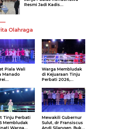
Resmi Jadi Kadis
Pendidikan Sulut, Gantikan
Femmy J Suluh
ita Olahraga
t Piala Wali
Warga Membludak
a Manado
di Kejuaraan Tinju
rei
Perbati 2026,
ouw,Sario
Memperebutkan
ing Camp Juara
Piala Wali Kota
m Tinju Perbati
6
t Tinju Perbati
Mewakili Gubernur
6 Membludak
Sulut, dr Fransiscus
inati Warga
Andi Silangen, Buka