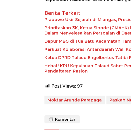
Berita Terkait
Prabowo Ukir Sejarah di Miangas, Presi
Prioritaskan 3K, Ketua Sinode (GMAHK)
Dalam Menyelesaikan Persoalan di Daer
Dapur MBG di Tua Batu Kecamatan Ta
Perkuat Kolaborasi Antardaerah Wali K
Ketua DPRD Talaud Engelbertus Tatibi
Hebat! KPU Kepulauan Talaud Sabet Pen
Pendaftaran Paslon
Post Views:
97
Moktar Arunde Parapaga
Paskah N
Komentar