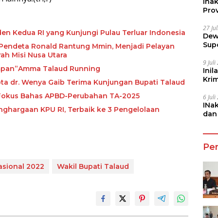
Ina
Prov
27 Ju
den Kedua RI yang Kunjungi Pulau Terluar Indonesia
Dew
Sup
 Pendeta Ronald Rantung Mmin, Menjadi Pelayan
ah Misi Nusa Utara
9 Jul
mpan”Amma Talaud Running
Inil
Kri
ota dr. Wenya Gaib Terima Kunjungan Bupati Talaud
She
 Fokus Bahas APBD-Perubahan TA-2025
6 Jul
INa
ghargaan KPU RI, Terbaik ke 3 Pengelolaan
dan
Jala
Pe
asional 2022
Wakil Bupati Talaud