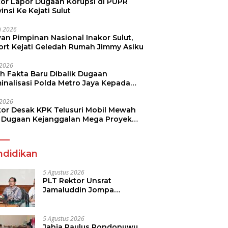
kor Lapor Dugaan Korupsi di PUPR
insi Ke Kejati Sulut
li 2026
an Pimpinan Nasional Inakor Sulut,
ort Kejati Geledah Rumah Jimmy Asiku
i 2026
ah Fakta Baru Dibalik Dugaan
minalisasi Polda Metro Jaya Kepada
see Monicha Elshaday
i 2026
kor Desak KPK Telusuri Mobil Mewah
 Dugaan Kejanggalan Mega Proyek
n di BPJN
ndidikan
5 Agustus 2026
PLT Rektor Unsrat
Jamaluddin Jompa
Tekankan 7 Poin, Pastikan
Layanan Akademik dan
Kampus Kondusif
5 Agustus 2026
Jahja Paulus Rondonuwu