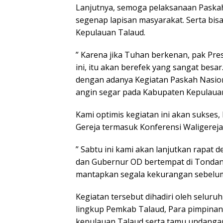
Lanjutnya, semoga pelaksanaan Paskah 
segenap lapisan masyarakat. Serta bi
Kepulauan Talaud.
” Karena jika Tuhan berkenan, pak Pre
ini, itu akan berefek yang sangat besa
dengan adanya Kegiatan Paskah Nasion
angin segar pada Kabupaten Kepulauan 
Kami optimis kegiatan ini akan sukses,
Gereja termasuk Konferensi Waligereja
” Sabtu ini kami akan lanjutkan rapat 
dan Gubernur OD bertempat di Tondano
mantapkan segala kekurangan sebelum p
Kegiatan tersebut dihadiri oleh selur
lingkup Pemkab Talaud, Para pimpinan
kepulauan Talaud serta tamu undangan l