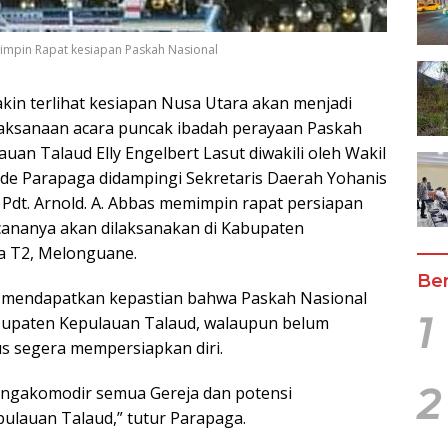
mimpin Rapat kesiapan Paskah Nasional
kin terlihat kesiapan Nusa Utara akan menjadi
ksanaan acara puncak ibadah perayaan Paskah
uan Talaud Elly Engelbert Lasut diwakili oleh Wakil
de Parapaga didampingi Sekretaris Daerah Yohanis
 Pdt. Arnold. A. Abbas memimpin rapat persiapan
ananya akan dilaksanakan di Kabupaten
a T2, Melonguane.
Ber
 mendapatkan kepastian bahwa Paskah Nasional
1
abupaten Kepulauan Talaud, walaupun belum
us segera mempersiapkan diri.
2
mengakomodir semua Gereja dan potensi
ulauan Talaud,” tutur Parapaga.