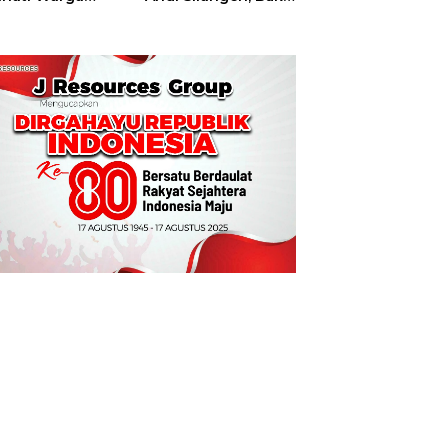
t
Hajatan Tinju
Perbati Sulut,
Memperebutkan
Piala Wali Kota
Manado