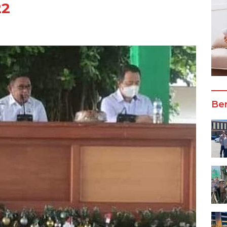
22
Ber