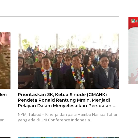
Pengelolaan Pendaftaran
Sulu
Paslon
den
Prioritaskan 3K, Ketua Sinode (GMAHK)
Pendeta Ronald Rantung Mmin, Menjadi
Pelayan Dalam Menyelesaikan Persoalan di
Daerah Misi Nusa Utara
NPM, Talaud – Kinerja dari para Hamba Hamba Tuhan
uan
yang ada di UNI Conference Indonesia…