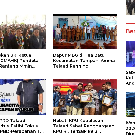
Ber
skan 3K, Ketua
Dapur MBG di Tua Batu
(GMAHK) Pendeta
Kecamatan Tampan”Amma
Rantung Mmin,
Talaud Running
 Pelayan Dalam
Sabe
saikan Persoalan di
Kot
Misi Nusa Utara
And
Ang
Box
Umu
202
PRD Talaud
Hebat! KPU Kepulauan
IVen
rtus Tatibi Fokus
Talaud Sabet Penghargaan
202
APBD-Perubahan TA-
KPU RI, Terbaik ke 3
Dim