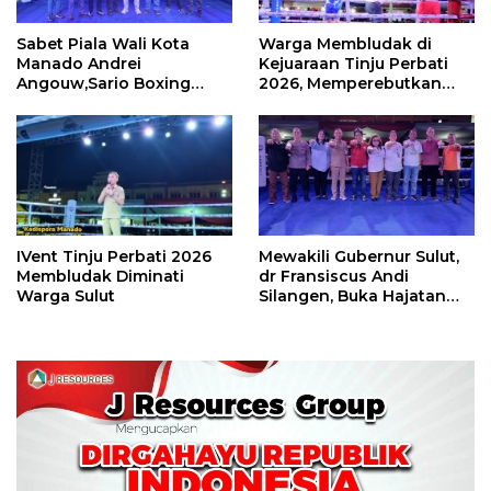
Sabet Piala Wali Kota
Warga Membludak di
Manado Andrei
Kejuaraan Tinju Perbati
Angouw,Sario Boxing
2026, Memperebutkan
Camp Juara Umum Tinju
Piala Wali Kota
Perbati 2026
IVent Tinju Perbati 2026
Mewakili Gubernur Sulut,
Membludak Diminati
dr Fransiscus Andi
Warga Sulut
Silangen, Buka Hajatan
Tinju Perbati Sulut,
Memperebutkan Piala
Wali Kota Manado