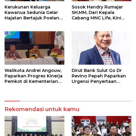
Kerukunan Keluarga
Sosok Handry Rumajar
Kawanua Sedunia Gelar
SH,MM, Dari Kepala
Hajatan Bertajuk Poelang
Cabang MNC Life, Kini
Kampoeng
Fokus Ke Profesional
Fotografi
Walikota Andrei Angouw,
Dirut Bank Sulut Go Dr
Paparkan Progres Kinerja
Revino Pepah Paparkan
Pemkot di Kementerian
Urgensi Penyertaan
Investasi dan
Modal Rp 30 Miliar
Hilirisasi/BKPM
Rekomendasi untuk kamu