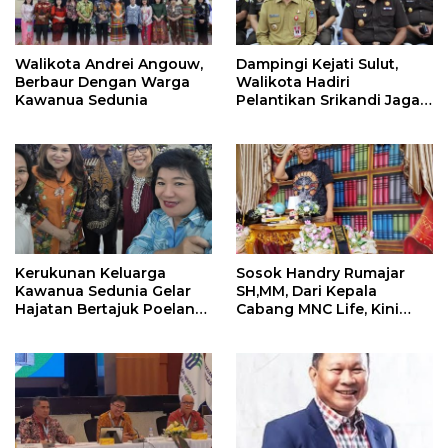
Walikota Andrei Angouw,
Dampingi Kejati Sulut,
Berbaur Dengan Warga
Walikota Hadiri
Kawanua Sedunia
Pelantikan Srikandi Jaga
Desa di Sulut
Kerukunan Keluarga
Sosok Handry Rumajar
Kawanua Sedunia Gelar
SH,MM, Dari Kepala
Hajatan Bertajuk Poelang
Cabang MNC Life, Kini
Kampoeng
Fokus Ke Profesional
Fotografi