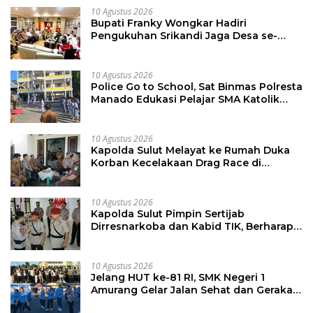
10 Agustus 2026
Bupati Franky Wongkar Hadiri
Pengukuhan Srikandi Jaga Desa se-
Sulut, Dorong Perempuan Aktif Kawal
Pembangunan Desa
10 Agustus 2026
Police Go to School, Sat Binmas Polresta
Manado Edukasi Pelajar SMA Katolik
Aquino
10 Agustus 2026
Kapolda Sulut Melayat ke Rumah Duka
Korban Kecelakaan Drag Race di
Kotamobagu
10 Agustus 2026
Kapolda Sulut Pimpin Sertijab
Dirresnarkoba dan Kabid TIK, Berharap
Bawa Semangat Baru Dalam
Laksanakan Tugas
10 Agustus 2026
Jelang HUT ke-81 RI, SMK Negeri 1
Amurang Gelar Jalan Sehat dan Gerakan
Pungut Sampah