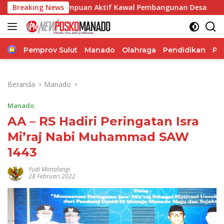
Langsung
mpuan Aktif Kawal Pembangunan Desa
Breaking News
Police Go to Scho
ke
konten
Home
Pemprov Sulut
Manado
Olahraga
Pendidikan
Po
Beranda
Manado
Manado
AA – RS Hadiri Peringatan Isra
Mi’raj Nabi Muhammad SAW
1443
Yudi Mintalangi
28 Februari 2022