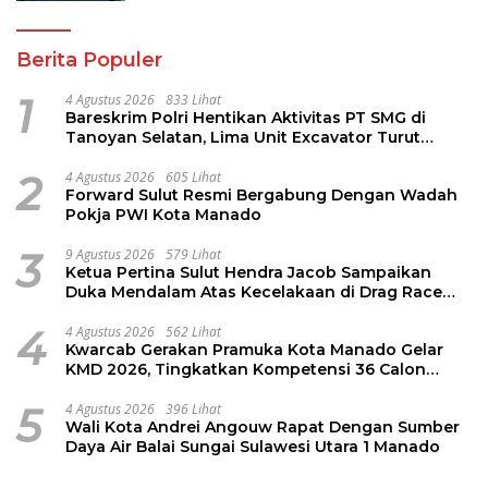
Berita Populer
1
4 Agustus 2026
833 Lihat
Bareskrim Polri Hentikan Aktivitas PT SMG di
Tanoyan Selatan, Lima Unit Excavator Turut
Diamankan
2
4 Agustus 2026
605 Lihat
Forward Sulut Resmi Bergabung Dengan Wadah
Pokja PWI Kota Manado
3
9 Agustus 2026
579 Lihat
Ketua Pertina Sulut Hendra Jacob Sampaikan
Duka Mendalam Atas Kecelakaan di Drag Race
Kotamobagu
4
4 Agustus 2026
562 Lihat
Kwarcab Gerakan Pramuka Kota Manado Gelar
KMD 2026, Tingkatkan Kompetensi 36 Calon
Pembina Pramuka
5
4 Agustus 2026
396 Lihat
Wali Kota Andrei Angouw Rapat Dengan Sumber
Daya Air Balai Sungai Sulawesi Utara 1 Manado