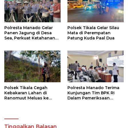
Polresta Manado Gelar
Polsek Tikala Gelar Silau
Panen Jagung di Desa
Mata di Perempatan
Sea, Perkuat Ketahanan
Patung Kuda Paal Dua
Pangan Dukung Program
Swasembada Pangan
Polsek Tikala Cegah
Polresta Manado Terima
Kebakaran Lahan di
Kunjungan Tim BPK RI
Ranomuut Meluas ke
Dalam Pemeriksaan
Permukiman
Kepatuhan Atas
Manajemen Sistem
Informasi Layanan
Laporan Kamtibmas
Tinggalkan Balasan