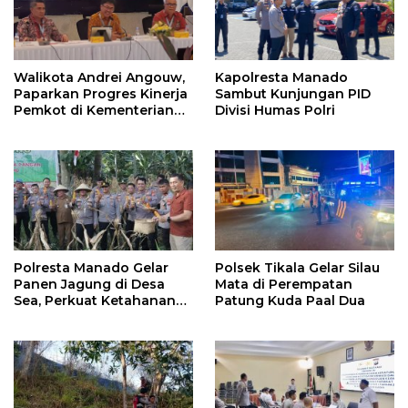
Walikota Andrei Angouw,
Kapolresta Manado
Paparkan Progres Kinerja
Sambut Kunjungan PID
Pemkot di Kementerian
Divisi Humas Polri
Investasi dan
Hilirisasi/BKPM
Polresta Manado Gelar
Polsek Tikala Gelar Silau
Panen Jagung di Desa
Mata di Perempatan
Sea, Perkuat Ketahanan
Patung Kuda Paal Dua
Pangan Dukung Program
Swasembada Pangan