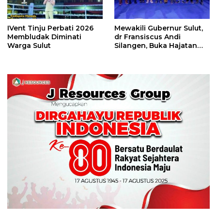
IVent Tinju Perbati 2026
Mewakili Gubernur Sulut,
Membludak Diminati
dr Fransiscus Andi
Warga Sulut
Silangen, Buka Hajatan
Tinju Perbati Sulut,
Memperebutkan Piala
Wali Kota Manado