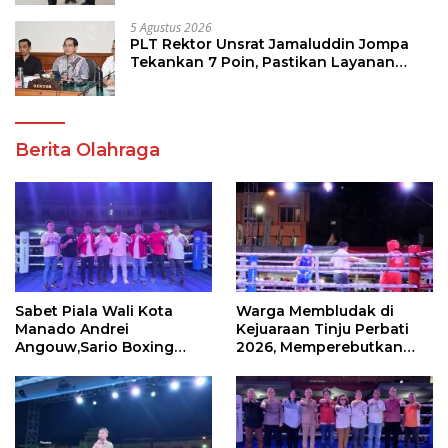
5 Agustus 2026
PLT Rektor Unsrat Jamaluddin Jompa
Tekankan 7 Poin, Pastikan Layanan
Akademik dan Kampus Kondusif
Berita Olahraga
Sabet Piala Wali Kota
Warga Membludak di
Manado Andrei
Kejuaraan Tinju Perbati
Angouw,Sario Boxing
2026, Memperebutkan
Camp Juara Umum Tinju
Piala Wali Kota
Perbati 2026