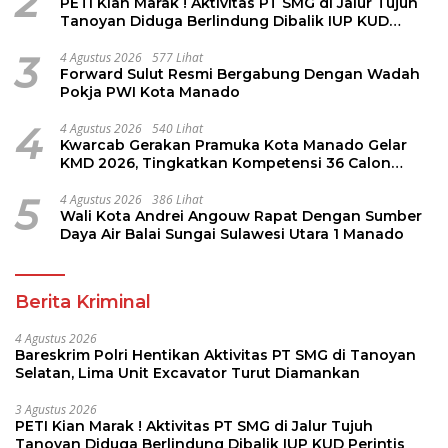
2
PETI Kian Marak ! Aktivitas PT SMG di Jalur Tujuh
Tanoyan Diduga Berlindung Dibalik IUP KUD
Perintis
3
4 Agustus 2026
577 Lihat
Forward Sulut Resmi Bergabung Dengan Wadah
Pokja PWI Kota Manado
4
4 Agustus 2026
540 Lihat
Kwarcab Gerakan Pramuka Kota Manado Gelar
KMD 2026, Tingkatkan Kompetensi 36 Calon
Pembina Pramuka
5
4 Agustus 2026
386 Lihat
Wali Kota Andrei Angouw Rapat Dengan Sumber
Daya Air Balai Sungai Sulawesi Utara 1 Manado
Berita Kriminal
4 Agustus 2026
Bareskrim Polri Hentikan Aktivitas PT SMG di Tanoyan
Selatan, Lima Unit Excavator Turut Diamankan
3 Agustus 2026
PETI Kian Marak ! Aktivitas PT SMG di Jalur Tujuh
Tanoyan Diduga Berlindung Dibalik IUP KUD Perintis