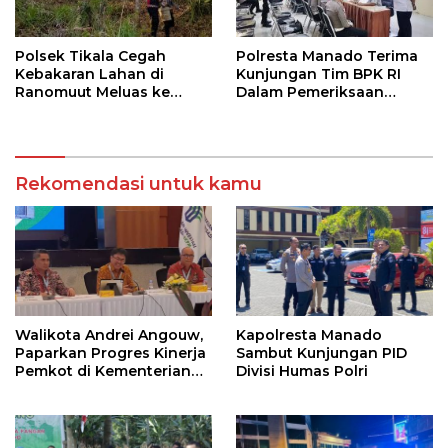
Polsek Tikala Cegah
Polresta Manado Terima
Kebakaran Lahan di
Kunjungan Tim BPK RI
Ranomuut Meluas ke
Dalam Pemeriksaan
Permukiman
Kepatuhan Atas
Manajemen Sistem
Informasi Layanan
Laporan Kamtibmas
Rekomendasi untuk kamu
Walikota Andrei Angouw,
Kapolresta Manado
Paparkan Progres Kinerja
Sambut Kunjungan PID
Pemkot di Kementerian
Divisi Humas Polri
Investasi dan
Hilirisasi/BKPM