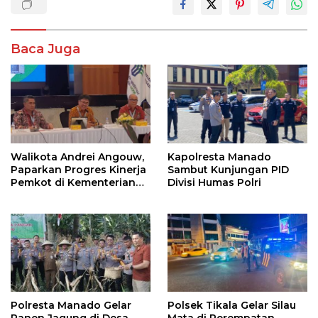
Baca Juga
Walikota Andrei Angouw,
Kapolresta Manado
Paparkan Progres Kinerja
Sambut Kunjungan PID
Pemkot di Kementerian
Divisi Humas Polri
Investasi dan
Hilirisasi/BKPM
Polresta Manado Gelar
Polsek Tikala Gelar Silau