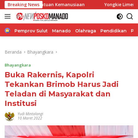
Langsung
n Bantuan Kemanusiaan
Breaking News
Yongkie Limen Janji Perjuangkan
ke
konten
Home
Pemprov Sulut
Manado
Olahraga
Pendidikan
Po
Beranda
Bhayangkara
Bhayangkara
Buka Rakernis, Kapolri
Tekankan Brimob Harus Jadi
Teladan di Masyarakat dan
Institusi
Yudi Mintalangi
10 Maret 2022