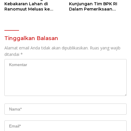
Kebakaran Lahan di
Kunjungan Tim BPK RI
Ranomuut Meluas ke
Dalam Pemeriksaan
Permukiman
Kepatuhan Atas
Manajemen Sistem
Informasi Layanan
Laporan Kamtibmas
Tinggalkan Balasan
Alamat email Anda tidak akan dipublikasikan.
Ruas yang wajib
ditandai
*