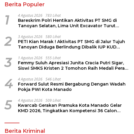
Berita Populer
1
4 Agustus 2026
783 Lihat
Bareskrim Polri Hentikan Aktivitas PT SMG di
Tanoyan Selatan, Lima Unit Excavator Turut
Diamankan
2
3 Agustus 2026
580 Lihat
PETI Kian Marak ! Aktivitas PT SMG di Jalur Tujuh
Tanoyan Diduga Berlindung Dibalik IUP KUD
Perintis
3
1 Agustus 2026
555 Lihat
Femmy Suluh Apresiasi Junita Cracia Putri Sigar,
Siswi SMKS Kristen 2 Tomohon Raih Medali Perak
LKS Dikmen Nasional 2026
4
4 Agustus 2026
546 Lihat
Forward Sulut Resmi Bergabung Dengan Wadah
Pokja PWI Kota Manado
5
4 Agustus 2026
509 Lihat
Kwarcab Gerakan Pramuka Kota Manado Gelar
KMD 2026, Tingkatkan Kompetensi 36 Calon
Pembina Pramuka
Berita Kriminal