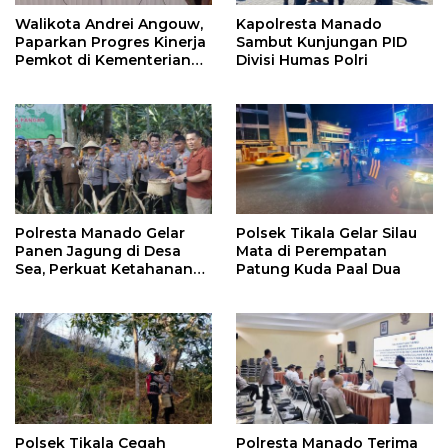
Walikota Andrei Angouw,
Kapolresta Manado
Paparkan Progres Kinerja
Sambut Kunjungan PID
Pemkot di Kementerian
Divisi Humas Polri
Investasi dan
Hilirisasi/BKPM
Polresta Manado Gelar
Polsek Tikala Gelar Silau
Panen Jagung di Desa
Mata di Perempatan
Sea, Perkuat Ketahanan
Patung Kuda Paal Dua
Pangan Dukung Program
Swasembada Pangan
Polsek Tikala Cegah
Polresta Manado Terima