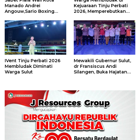
Manado Andrei
Kejuaraan Tinju Perbati
Angouw,Sario Boxing
2026, Memperebutkan
Camp Juara Umum Tinju
Piala Wali Kota
Perbati 2026
IVent Tinju Perbati 2026
Mewakili Gubernur Sulut,
Membludak Diminati
dr Fransiscus Andi
Warga Sulut
Silangen, Buka Hajatan
Tinju Perbati Sulut,
Memperebutkan Piala
Wali Kota Manado