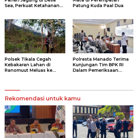
Panen Jagung di Desa
Mata di Perempatan
Sea, Perkuat Ketahanan
Patung Kuda Paal Dua
Pangan Dukung Program
Swasembada Pangan
Polsek Tikala Cegah
Polresta Manado Terima
Kebakaran Lahan di
Kunjungan Tim BPK RI
Ranomuut Meluas ke
Dalam Pemeriksaan
Permukiman
Kepatuhan Atas
Manajemen Sistem
Informasi Layanan
Laporan Kamtibmas
Rekomendasi untuk kamu