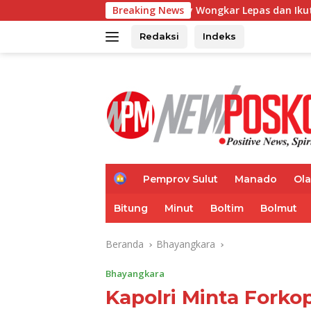
Langsung
Bupati Franky Wongkar Lepas dan Ikuti Fun Run 5K Semarak
Breaking News
ke
konten
Redaksi
Indeks
H
Pemprov Sulut
Manado
Ol
o
m
Bitung
Minut
Boltim
Bolmut
e
Beranda
Bhayangkara
Bhayangkara
Kapolri Minta Fork