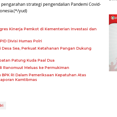
n pengarahan strategi pengendalian Pandemi Covid-
Sulu
donesia.(*/yud)
res Kinerja Pemkot di Kementerian Investasi dan
ID Divisi Humas Polri
i Desa Sea, Perkuat Ketahanan Pangan Dukung
mpatan Patung Kuda Paal Dua
 di Ranomuut Meluas ke Permukiman
m BPK RI Dalam Pemeriksaan Kepatuhan Atas
Laporan Kamtibmas
ri