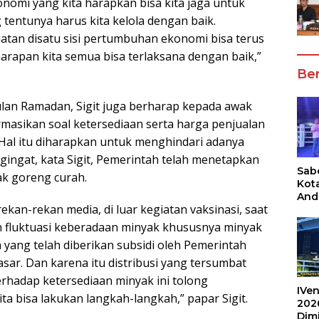
mi yang kita harapkan bisa kita jaga untuk
 tentunya harus kita kelola dengan baik.
tan disatu sisi pertumbuhan ekonomi bisa terus
harapan kita semua bisa terlaksana dengan baik,”
Ber
Bulan Ramadan, Sigit juga berharap kepada awak
asikan soal ketersediaan serta harga penjualan
Hal itu diharapkan untuk menghindari adanya
ingat, kata Sigit, Pemerintah telah menetapkan
Sabe
ak goreng curah.
Kot
And
ekan-rekan media, di luar kegiatan vaksinasi, saat
Ang
Box
 fluktuasi keberadaan minyak khususnya minyak
Umu
 yang telah diberikan subsidi oleh Pemerintah
202
sar. Dan karena itu distribusi yang tersumbat
rhadap ketersediaan minyak ini tolong
IVen
ta bisa lakukan langkah-langkah,” papar Sigit.
202
Dim