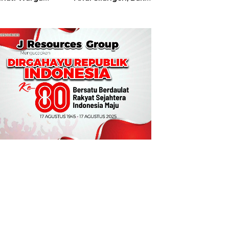
t
Hajatan Tinju
Perbati Sulut,
Memperebutkan
Piala Wali Kota
Manado