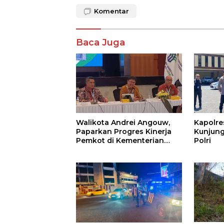
Komentar
Baca Juga
Walikota Andrei Angouw,
Kapolr
Paparkan Progres Kinerja
Kunjung
Pemkot di Kementerian
Polri
Investasi dan
Hilirisasi/BKPM