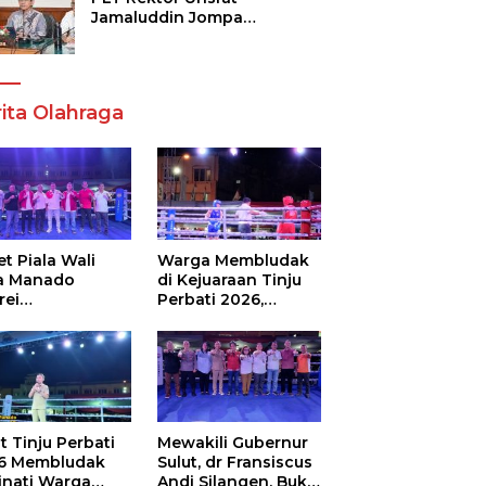
Jamaluddin Jompa
Tekankan 7 Poin, Pastikan
Layanan Akademik dan
Kampus Kondusif
ita Olahraga
t Piala Wali
Warga Membludak
a Manado
di Kejuaraan Tinju
rei
Perbati 2026,
ouw,Sario
Memperebutkan
ing Camp Juara
Piala Wali Kota
m Tinju Perbati
6
t Tinju Perbati
Mewakili Gubernur
6 Membludak
Sulut, dr Fransiscus
inati Warga
Andi Silangen, Buka