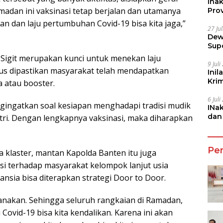
Ina
madan ini vaksinasi tetap berjalan dan utamanya
Prov
lan dan laju pertumbuhan Covid-19 bisa kita jaga,”
27 Ju
Dew
Sup
n Sigit merupakan kunci untuk menekan laju
9 Jul
rus dipastikan masyarakat telah mendapatkan
Inil
Kri
a atau booster.
She
6 Jul
gingatkan soal kesiapan menghadapi tradisi mudik
INa
dan
itri. Dengan lengkapnya vaksinasi, maka diharapkan
Jala
Pe
 klaster, mantan Kapolda Banten itu juga
si terhadap masyarakat kelompok lanjut usia
lansia bisa diterapkan strategi Door to Door.
ksanakan. Sehingga seluruh rangkaian di Ramadan,
ju Covid-19 bisa kita kendalikan. Karena ini akan