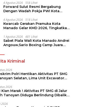
4 Agustus 2026
558 Lihat
Forward Sulut Resmi Bergabung
Dengan Wadah Pokja PWI Kota
Manado
4 Agustus 2026
518 Lihat
Kwarcab Gerakan Pramuka Kota
Manado Gelar KMD 2026, Tingkatkan
Kompetensi 36 Calon Pembina
Pramuka
1 Agustus 2026
481 Lihat
Sabet Piala Wali Kota Manado Andrei
Angouw,Sario Boxing Camp Juara
Umum Tinju Perbati 2026
ita Kriminal
stus 2026
skrim Polri Hentikan Aktivitas PT SMG
Tanoyan Selatan, Lima Unit Excavator
ut Diamankan
stus 2026
 Kian Marak ! Aktivitas PT SMG di Jalur
uh Tanoyan Diduga Berlindung Dibalik
KUD Perintis
li 2026