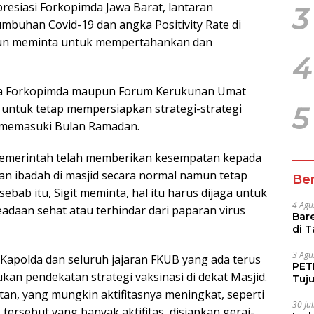
apresiasi Forkopimda Jawa Barat, lantaran
3
buhan Covid-19 dan angka Positivity Rate di
 pun meminta untuk mempertahankan dan
4
ada Forkopimda maupun Forum Kerukunan Umat
 untuk tetap mempersiapkan strategi-strategi
5
a memasuki Bulan Ramadan.
i, Pemerintah telah memberikan kesempatan kepada
n ibadah di masjid secara normal namun tetap
Ber
bab itu, Sigit meminta, hal itu harus dijaga untuk
4 Agu
daan sehat atau terhindar dari paparan virus
Bare
di 
Tur
3 Agu
 Kapolda dan seluruh jajaran FKUB yang ada terus
PETI
kan pendekatan strategi vaksinasi di dekat Masjid.
Tuj
IUP 
an, yang mungkin aktifitasnya meningkat, seperti
30 Ju
ik tersebut yang banyak aktifitas, disiapkan gerai-