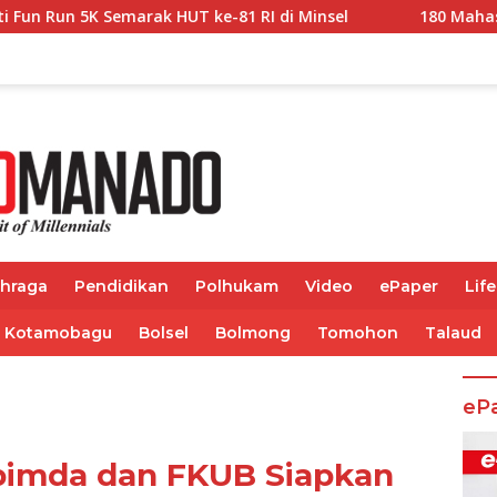
 HUT ke-81 RI di Minsel
180 Mahasiswa Minsel Terima
ahraga
Pendidikan
Polhukam
Video
ePaper
Life
Kotamobagu
Bolsel
Bolmong
Tomohon
Talaud
eP
opimda dan FKUB Siapkan