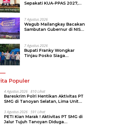
Sepakati KUA-PPAS 2027,
Perkuat Arah Pembangunan
Daerah
7 Agustus 2026
Wagub Mailangkay Bacakan
Sambutan Gubernur di NISF
2026, Sulut Tawarkan
Pasifik Gateway dan
Hilirisasi Kelapa ke Investor
7 Agustus 2026
Bupati Franky Wongkar
Tinjau Posko Siaga
Karhutla, Pastikan
Kesiapsiagaan Hadapi
Musim Kemarau
ita Populer
4 Agustus 2026
810 Lihat
Bareskrim Polri Hentikan Aktivitas PT
SMG di Tanoyan Selatan, Lima Unit
Excavator Turut Diamankan
3 Agustus 2026
591 Lihat
PETI Kian Marak ! Aktivitas PT SMG di
Jalur Tujuh Tanoyan Diduga
Berlindung Dibalik IUP KUD Perintis