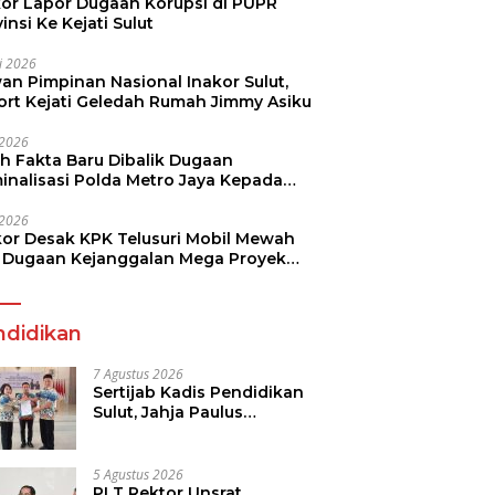
kor Lapor Dugaan Korupsi di PUPR
insi Ke Kejati Sulut
li 2026
an Pimpinan Nasional Inakor Sulut,
ort Kejati Geledah Rumah Jimmy Asiku
i 2026
ah Fakta Baru Dibalik Dugaan
minalisasi Polda Metro Jaya Kepada
see Monicha Elshaday
i 2026
kor Desak KPK Telusuri Mobil Mewah
 Dugaan Kejanggalan Mega Proyek
n di BPJN
ndidikan
7 Agustus 2026
Sertijab Kadis Pendidikan
Sulut, Jahja Paulus
Rondonuwu Siap Lanjutkan
Program Strategis
Pendidikan
5 Agustus 2026
PLT Rektor Unsrat