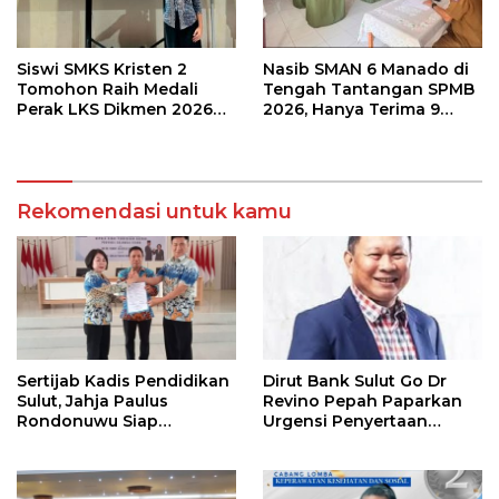
Siswi SMKS Kristen 2
Nasib SMAN 6 Manado di
Tomohon Raih Medali
Tengah Tantangan SPMB
Perak LKS Dikmen 2026
2026, Hanya Terima 9
Cabang Health and Social
Siswa Baru
Care
Rekomendasi untuk kamu
Sertijab Kadis Pendidikan
Dirut Bank Sulut Go Dr
Sulut, Jahja Paulus
Revino Pepah Paparkan
Rondonuwu Siap
Urgensi Penyertaan
Lanjutkan Program
Modal Rp 30 Miliar
Strategis Pendidikan