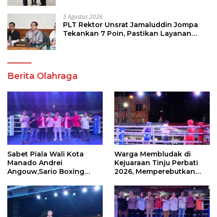
5 Agustus 2026
PLT Rektor Unsrat Jamaluddin Jompa
Tekankan 7 Poin, Pastikan Layanan
Akademik dan Kampus Kondusif
Berita Olahraga
Sabet Piala Wali Kota
Warga Membludak di
Manado Andrei
Kejuaraan Tinju Perbati
Angouw,Sario Boxing
2026, Memperebutkan
Camp Juara Umum Tinju
Piala Wali Kota
Perbati 2026