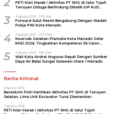
2
PETI Kian Marak ! Aktivitas PT SMG di Jalur Tujuh
Tanoyan Diduga Berlindung Dibalik IUP KUD
Perintis
3
4 Agustus 2026
576 Lihat
Forward Sulut Resmi Bergabung Dengan Wadah
Pokja PWI Kota Manado
4
4 Agustus 2026
531 Lihat
Kwarcab Gerakan Pramuka Kota Manado Gelar
KMD 2026, Tingkatkan Kompetensi 36 Calon
Pembina Pramuka
5
4 Agustus 2026
386 Lihat
Wali Kota Andrei Angouw Rapat Dengan Sumber
Daya Air Balai Sungai Sulawesi Utara 1 Manado
Berita Kriminal
4 Agustus 2026
Bareskrim Polri Hentikan Aktivitas PT SMG di Tanoyan
Selatan, Lima Unit Excavator Turut Diamankan
3 Agustus 2026
PETI Kian Marak ! Aktivitas PT SMG di Jalur Tujuh