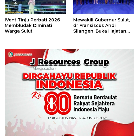
IVent Tinju Perbati 2026
Mewakili Gubernur Sulut,
Membludak Diminati
dr Fransiscus Andi
Warga Sulut
Silangen, Buka Hajatan
Tinju Perbati Sulut,
Memperebutkan Piala
Wali Kota Manado