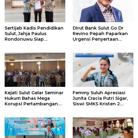
Sertijab Kadis Pendidikan
Dirut Bank Sulut Go Dr
Sulut, Jahja Paulus
Revino Pepah Paparkan
Rondonuwu Siap
Urgensi Penyertaan
Lanjutkan Program
Modal Rp 30 Miliar
Strategis Pendidikan
Kejati Sulut Gelar Seminar
Femmy Suluh Apresiasi
Hukum Bahas Mega
Junita Cracia Putri Sigar,
Korupsi Pertambangan
Siswi SMKS Kristen 2
Bersama Kepala Daerah di
Tomohon Raih Medali
BMR
Perak LKS Dikmen
Nasional 2026