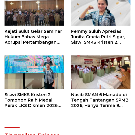
Kejati Sulut Gelar Seminar
Femmy Suluh Apresiasi
Hukum Bahas Mega
Junita Cracia Putri Sigar,
Korupsi Pertambangan
Siswi SMKS Kristen 2
Bersama Kepala Daerah di
Tomohon Raih Medali
BMR
Perak LKS Dikmen
Nasional 2026
Siswi SMKS Kristen 2
Nasib SMAN 6 Manado di
Tomohon Raih Medali
Tengah Tantangan SPMB
Perak LKS Dikmen 2026
2026, Hanya Terima 9
Cabang Health and Social
Siswa Baru
Care