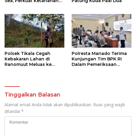
Sea, Perkuat Ketahanan
Patung Kuda Paal Dua
Pangan Dukung Program
Swasembada Pangan
Polsek Tikala Cegah
Polresta Manado Terima
Kebakaran Lahan di
Kunjungan Tim BPK RI
Ranomuut Meluas ke
Dalam Pemeriksaan
Permukiman
Kepatuhan Atas
Manajemen Sistem
Informasi Layanan
Laporan Kamtibmas
Tinggalkan Balasan
Alamat email Anda tidak akan dipublikasikan.
Ruas yang wajib
ditandai
*