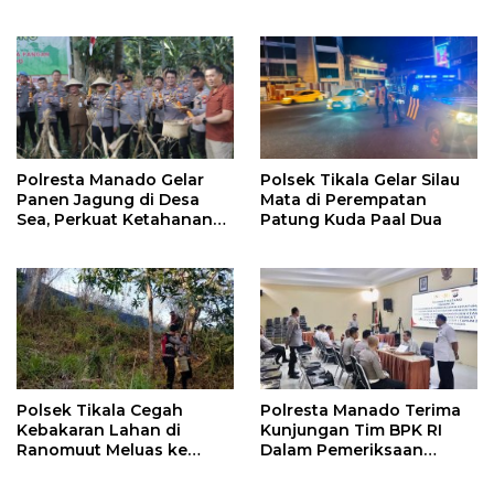
Investasi dan
Hilirisasi/BKPM
Polresta Manado Gelar
Polsek Tikala Gelar Silau
Panen Jagung di Desa
Mata di Perempatan
Sea, Perkuat Ketahanan
Patung Kuda Paal Dua
Pangan Dukung Program
Swasembada Pangan
Polsek Tikala Cegah
Polresta Manado Terima
Kebakaran Lahan di
Kunjungan Tim BPK RI
Ranomuut Meluas ke
Dalam Pemeriksaan
Permukiman
Kepatuhan Atas
Manajemen Sistem