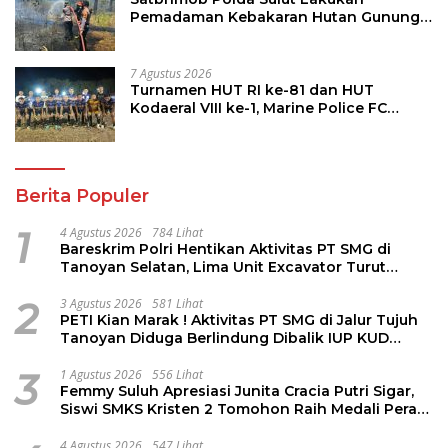
Pemadaman Kebakaran Hutan Gunung
Soputan
7 Agustus 2026
Turnamen HUT RI ke-81 dan HUT
Kodaeral VIII ke-1, Marine Police FC
Amankan Tiket 16 Besar
Berita Populer
1
4 Agustus 2026
784 Lihat
Bareskrim Polri Hentikan Aktivitas PT SMG di
Tanoyan Selatan, Lima Unit Excavator Turut
Diamankan
2
3 Agustus 2026
581 Lihat
PETI Kian Marak ! Aktivitas PT SMG di Jalur Tujuh
Tanoyan Diduga Berlindung Dibalik IUP KUD
Perintis
3
1 Agustus 2026
556 Lihat
Femmy Suluh Apresiasi Junita Cracia Putri Sigar,
Siswi SMKS Kristen 2 Tomohon Raih Medali Perak
LKS Dikmen Nasional 2026
4 Agustus 2026
547 Lihat