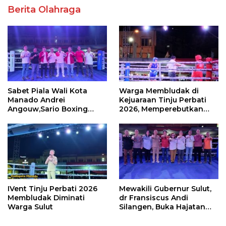
Berita Olahraga
Sabet Piala Wali Kota
Warga Membludak di
Manado Andrei
Kejuaraan Tinju Perbati
Angouw,Sario Boxing
2026, Memperebutkan
Camp Juara Umum Tinju
Piala Wali Kota
Perbati 2026
IVent Tinju Perbati 2026
Mewakili Gubernur Sulut,
Membludak Diminati
dr Fransiscus Andi
Warga Sulut
Silangen, Buka Hajatan
Tinju Perbati Sulut,
Memperebutkan Piala