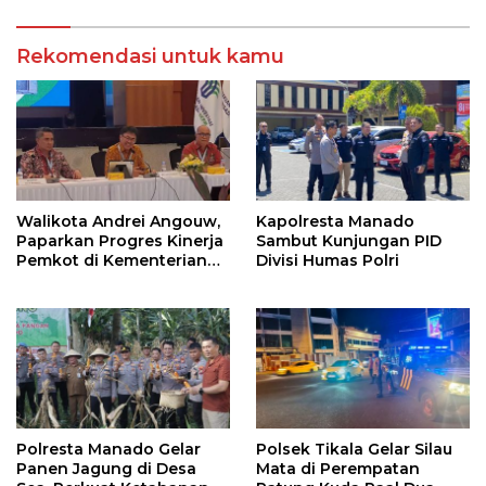
Informasi Layanan
Laporan Kamtibmas
Rekomendasi untuk kamu
Walikota Andrei Angouw,
Kapolresta Manado
Paparkan Progres Kinerja
Sambut Kunjungan PID
Pemkot di Kementerian
Divisi Humas Polri
Investasi dan
Hilirisasi/BKPM
Polresta Manado Gelar
Polsek Tikala Gelar Silau
Panen Jagung di Desa
Mata di Perempatan