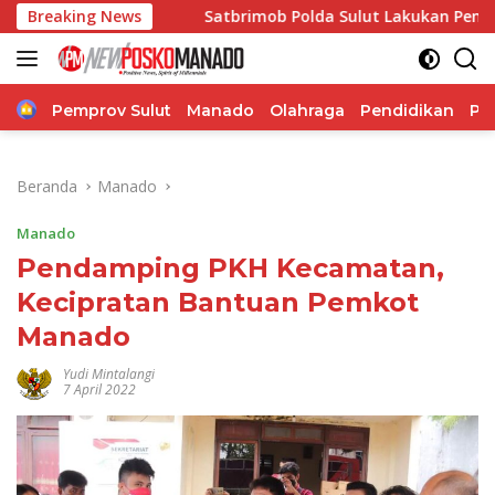
Langsung
ik
Breaking News
Satbrimob Polda Sulut Lakukan Pemadaman Kebaka
ke
konten
Home
Pemprov Sulut
Manado
Olahraga
Pendidikan
Po
Beranda
Manado
Manado
Pendamping PKH Kecamatan,
Kecipratan Bantuan Pemkot
Manado
Yudi Mintalangi
7 April 2022