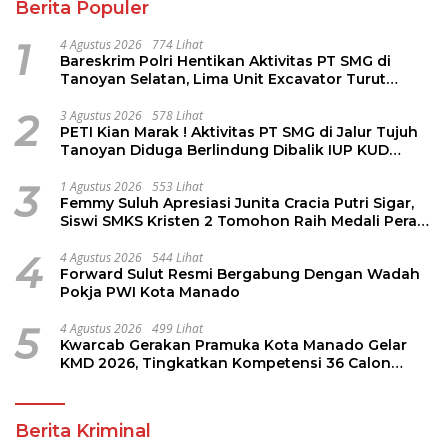
Berita Populer
1
4 Agustus 2026
774 Lihat
Bareskrim Polri Hentikan Aktivitas PT SMG di
Tanoyan Selatan, Lima Unit Excavator Turut
Diamankan
2
3 Agustus 2026
578 Lihat
PETI Kian Marak ! Aktivitas PT SMG di Jalur Tujuh
Tanoyan Diduga Berlindung Dibalik IUP KUD
Perintis
3
1 Agustus 2026
553 Lihat
Femmy Suluh Apresiasi Junita Cracia Putri Sigar,
Siswi SMKS Kristen 2 Tomohon Raih Medali Perak
LKS Dikmen Nasional 2026
4
4 Agustus 2026
544 Lihat
Forward Sulut Resmi Bergabung Dengan Wadah
Pokja PWI Kota Manado
5
4 Agustus 2026
499 Lihat
Kwarcab Gerakan Pramuka Kota Manado Gelar
KMD 2026, Tingkatkan Kompetensi 36 Calon
Pembina Pramuka
Berita Kriminal