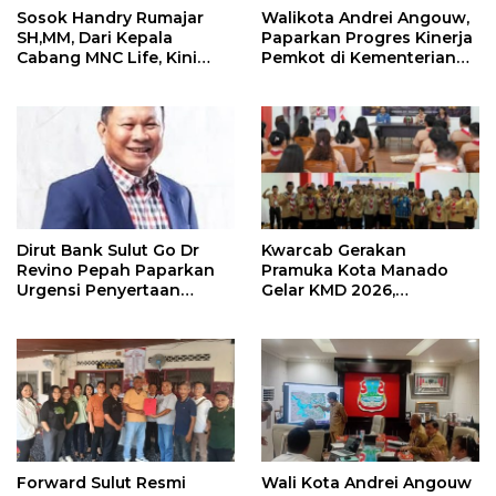
Sosok Handry Rumajar
Walikota Andrei Angouw,
SH,MM, Dari Kepala
Paparkan Progres Kinerja
Cabang MNC Life, Kini
Pemkot di Kementerian
Fokus Ke Profesional
Investasi dan
Fotografi
Hilirisasi/BKPM
Dirut Bank Sulut Go Dr
Kwarcab Gerakan
Revino Pepah Paparkan
Pramuka Kota Manado
Urgensi Penyertaan
Gelar KMD 2026,
Modal Rp 30 Miliar
Tingkatkan Kompetensi
36 Calon Pembina
Pramuka
Forward Sulut Resmi
Wali Kota Andrei Angouw