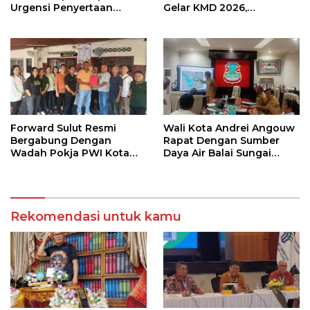
Urgensi Penyertaan
Gelar KMD 2026,
Modal Rp 30 Miliar
Tingkatkan Kompetensi
36 Calon Pembina
Pramuka
Forward Sulut Resmi
Wali Kota Andrei Angouw
Bergabung Dengan
Rapat Dengan Sumber
Wadah Pokja PWI Kota
Daya Air Balai Sungai
Manado
Sulawesi Utara 1 Manado
Rekomendasi untuk kamu