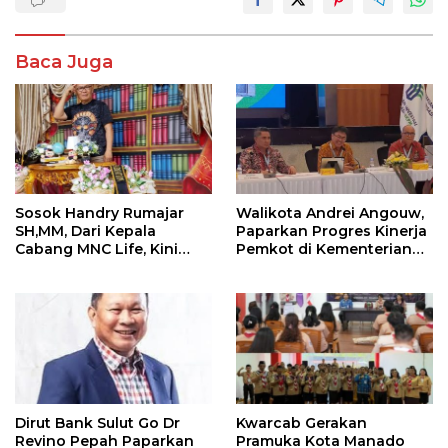
Baca Juga
Sosok Handry Rumajar
Walikota Andrei Angouw,
SH,MM, Dari Kepala
Paparkan Progres Kinerja
Cabang MNC Life, Kini
Pemkot di Kementerian
Fokus Ke Profesional
Investasi dan
Fotografi
Hilirisasi/BKPM
Dirut Bank Sulut Go Dr
Kwarcab Gerakan
Revino Pepah Paparkan
Pramuka Kota Manado