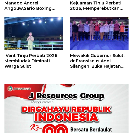
Manado Andrei
Kejuaraan Tinju Perbati
Angouw,Sario Boxing
2026, Memperebutkan
Camp Juara Umum Tinju
Piala Wali Kota
Perbati 2026
IVent Tinju Perbati 2026
Mewakili Gubernur Sulut,
Membludak Diminati
dr Fransiscus Andi
Warga Sulut
Silangen, Buka Hajatan
Tinju Perbati Sulut,
Memperebutkan Piala
Wali Kota Manado