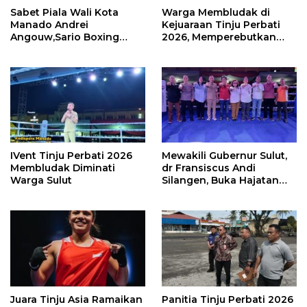
Sabet Piala Wali Kota
Warga Membludak di
Manado Andrei
Kejuaraan Tinju Perbati
Angouw,Sario Boxing
2026, Memperebutkan
Camp Juara Umum Tinju
Piala Wali Kota
Perbati 2026
IVent Tinju Perbati 2026
Mewakili Gubernur Sulut,
Membludak Diminati
dr Fransiscus Andi
Warga Sulut
Silangen, Buka Hajatan
Tinju Perbati Sulut,
Memperebutkan Piala
Wali Kota Manado
Juara Tinju Asia Ramaikan
Panitia Tinju Perbati 2026