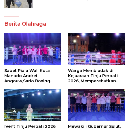
Femmy J Suluh
Berita Olahraga
Sabet Piala Wali Kota
Warga Membludak di
Manado Andrei
Kejuaraan Tinju Perbati
Angouw,Sario Boxing
2026, Memperebutkan
Camp Juara Umum Tinju
Piala Wali Kota
Perbati 2026
IVent Tinju Perbati 2026
Mewakili Gubernur Sulut,