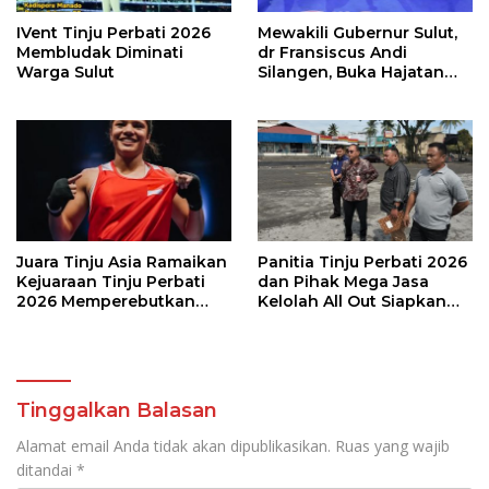
IVent Tinju Perbati 2026
Mewakili Gubernur Sulut,
Membludak Diminati
dr Fransiscus Andi
Warga Sulut
Silangen, Buka Hajatan
Tinju Perbati Sulut,
Memperebutkan Piala
Wali Kota Manado
Juara Tinju Asia Ramaikan
Panitia Tinju Perbati 2026
Kejuaraan Tinju Perbati
dan Pihak Mega Jasa
2026 Memperebutkan
Kelolah All Out Siapkan
Piala Wali Kota Manado
Lokasi Pertandingan
Tinggalkan Balasan
Alamat email Anda tidak akan dipublikasikan.
Ruas yang wajib
ditandai
*