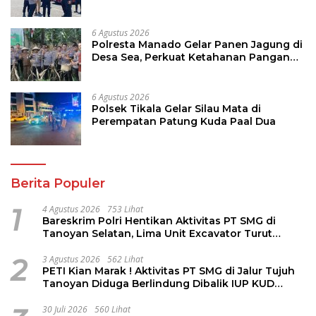
6 Agustus 2026
Polresta Manado Gelar Panen Jagung di
Desa Sea, Perkuat Ketahanan Pangan
Dukung Program Swasembada Pangan
6 Agustus 2026
Polsek Tikala Gelar Silau Mata di
Perempatan Patung Kuda Paal Dua
Berita Populer
1
4 Agustus 2026
753 Lihat
Bareskrim Polri Hentikan Aktivitas PT SMG di
Tanoyan Selatan, Lima Unit Excavator Turut
Diamankan
2
3 Agustus 2026
562 Lihat
PETI Kian Marak ! Aktivitas PT SMG di Jalur Tujuh
Tanoyan Diduga Berlindung Dibalik IUP KUD
Perintis
30 Juli 2026
560 Lihat