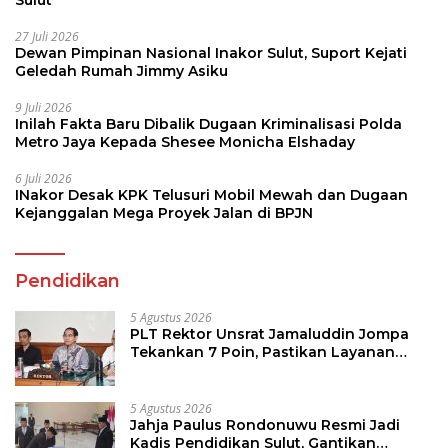
Sulut
27 Juli 2026
Dewan Pimpinan Nasional Inakor Sulut, Suport Kejati
Geledah Rumah Jimmy Asiku
9 Juli 2026
Inilah Fakta Baru Dibalik Dugaan Kriminalisasi Polda
Metro Jaya Kepada Shesee Monicha Elshaday
6 Juli 2026
INakor Desak KPK Telusuri Mobil Mewah dan Dugaan
Kejanggalan Mega Proyek Jalan di BPJN
Pendidikan
5 Agustus 2026
PLT Rektor Unsrat Jamaluddin Jompa
Tekankan 7 Poin, Pastikan Layanan
Akademik dan Kampus Kondusif
5 Agustus 2026
Jahja Paulus Rondonuwu Resmi Jadi
Kadis Pendidikan Sulut, Gantikan