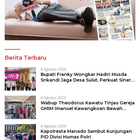
Berita Terbaru
6 Agustus 2026
Bupati Franky Wongkar Hadiri Musda
Srikandi Jaga Desa Sulut, Perkuat Sinergi
Bangun Desa
6 Agustus 2026
Wabup Theodorus Kawatu Tinjau Gereja
GMIM Imanuel Kawangkoan Bawah
Pasca Kebakaran, Sampaikan Dukungan
bagi Jemaat
6 Agustus 2026
Kapolresta Manado Sambut Kunjungan
PID Divisi Humas Polri