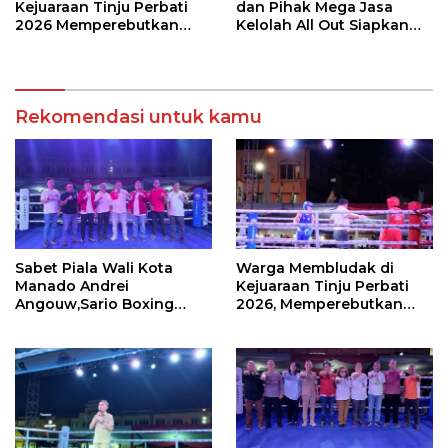
Kejuaraan Tinju Perbati
dan Pihak Mega Jasa
2026 Memperebutkan
Kelolah All Out Siapkan
Piala Wali Kota Manado
Lokasi Pertandingan
Rekomendasi untuk kamu
Sabet Piala Wali Kota
Warga Membludak di
Manado Andrei
Kejuaraan Tinju Perbati
Angouw,Sario Boxing
2026, Memperebutkan
Camp Juara Umum Tinju
Piala Wali Kota
Perbati 2026