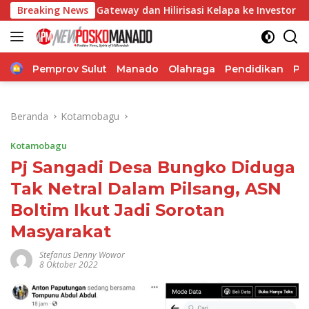
Langsung
ateway dan Hilirisasi Kelapa ke Investor
Breaking News
Bupati Fran
ke
konten
Home
Pemprov Sulut
Manado
Olahraga
Pendidikan
Po
Beranda
Kotamobagu
Kotamobagu
Pj Sangadi Desa Bungko Diduga
Tak Netral Dalam Pilsang, ASN
Boltim Ikut Jadi Sorotan
Masyarakat
Stefanus Denny Wowor
8 Oktober 2022