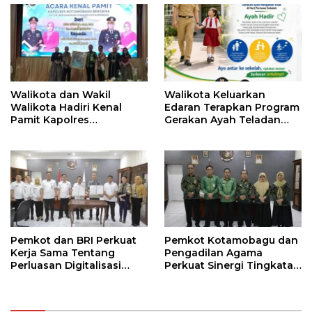
Walikota dan Wakil
Walikota Keluarkan
Walikota Hadiri Kenal
Edaran Terapkan Program
Pamit Kapolres
Gerakan Ayah Teladan
Kotamobagu
Indonesia di Kotamobagu
Pemkot dan BRI Perkuat
Pemkot Kotamobagu dan
Kerja Sama Tentang
Pengadilan Agama
Perluasan Digitalisasi
Perkuat Sinergi Tingkatan
Pembayaran Pajak
Kualitas Pelayanan Publik