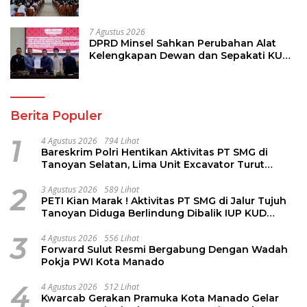
7 Agustus 2026
DPRD Minsel Sahkan Perubahan Alat
Kelengkapan Dewan dan Sepakati KUA-
PPAS 2027
Berita Populer
1
4 Agustus 2026
794 Lihat
Bareskrim Polri Hentikan Aktivitas PT SMG di
Tanoyan Selatan, Lima Unit Excavator Turut
Diamankan
2
3 Agustus 2026
589 Lihat
PETI Kian Marak ! Aktivitas PT SMG di Jalur Tujuh
Tanoyan Diduga Berlindung Dibalik IUP KUD
Perintis
3
4 Agustus 2026
556 Lihat
Forward Sulut Resmi Bergabung Dengan Wadah
Pokja PWI Kota Manado
4
4 Agustus 2026
512 Lihat
Kwarcab Gerakan Pramuka Kota Manado Gelar