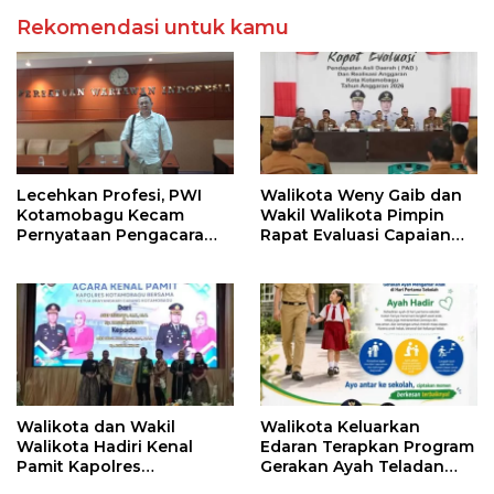
Rekomendasi untuk kamu
Lecehkan Profesi, PWI
Walikota Weny Gaib dan
Kotamobagu Kecam
Wakil Walikota Pimpin
Pernyataan Pengacara
Rapat Evaluasi Capaian
Hotman Paris
Kinerja Pemkot
Walikota dan Wakil
Walikota Keluarkan
Walikota Hadiri Kenal
Edaran Terapkan Program
Pamit Kapolres
Gerakan Ayah Teladan
Kotamobagu
Indonesia di Kotamobagu