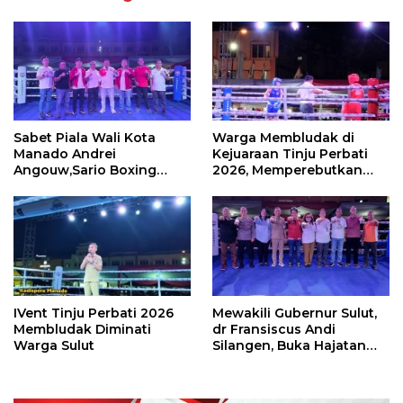
Sabet Piala Wali Kota
Warga Membludak di
Manado Andrei
Kejuaraan Tinju Perbati
Angouw,Sario Boxing
2026, Memperebutkan
Camp Juara Umum Tinju
Piala Wali Kota
Perbati 2026
IVent Tinju Perbati 2026
Mewakili Gubernur Sulut,
Membludak Diminati
dr Fransiscus Andi
Warga Sulut
Silangen, Buka Hajatan
Tinju Perbati Sulut,
Memperebutkan Piala
Wali Kota Manado