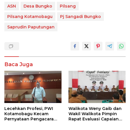
ASN
Desa Bungko
Pilsang
Pilsang Kotamobagu
Pj Sangadi Bungko
Saprudin Paputungan
Baca Juga
Lecehkan Profesi, PWI
Walikota Weny Gaib dan
Kotamobagu Kecam
Wakil Walikota Pimpin
Pernyataan Pengacara
Rapat Evaluasi Capaian
Hotman Paris
Kinerja Pemkot