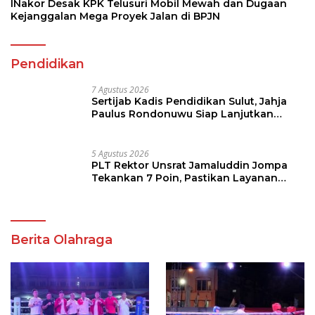
Program Strategis Pendidikan
5 Agustus 2026
PLT Rektor Unsrat Jamaluddin Jompa
Tekankan 7 Poin, Pastikan Layanan
Akademik dan Kampus Kondusif
Berita Olahraga
Sabet Piala Wali Kota
Warga Membludak di
Manado Andrei
Kejuaraan Tinju Perbati
Angouw,Sario Boxing
2026, Memperebutkan
Camp Juara Umum Tinju
Piala Wali Kota
Perbati 2026