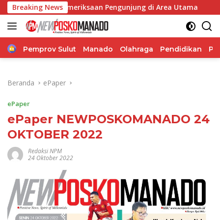
Langsung
tat Pemeriksaan Pengunjung di Area Utama
Breaking News
Biddokkes Po
ke
konten
Home
Pemprov Sulut
Manado
Olahraga
Pendidikan
Po
Beranda
ePaper
ePaper
ePaper NEWPOSKOMANADO 24
OKTOBER 2022
Redaksi NPM
24 Oktober 2022