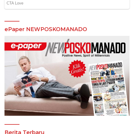
Berita Terbaru
8 Agustus 2026
Ketua MKKS SMK se-Kota Manado Telly
Ticoalu: Kami Dukung Penuh Program
Kadis Pendidikan, Jahja Rondonuwu
8 Agustus 2026
Jelang Puncak TIFF 2026, Polisi Perketat
Pemeriksaan Pengunjung di Area Utama