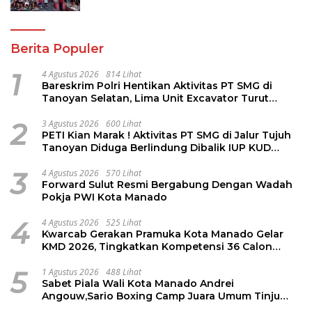
2
3 Agustus 2026
600 Lihat
PETI Kian Marak ! Aktivitas PT SMG di Jalur Tujuh
Tanoyan Diduga Berlindung Dibalik IUP KUD
Perintis
3
4 Agustus 2026
570 Lihat
Forward Sulut Resmi Bergabung Dengan Wadah
Pokja PWI Kota Manado
4
4 Agustus 2026
525 Lihat
Kwarcab Gerakan Pramuka Kota Manado Gelar
KMD 2026, Tingkatkan Kompetensi 36 Calon
Pembina Pramuka
5
1 Agustus 2026
488 Lihat
Sabet Piala Wali Kota Manado Andrei
Angouw,Sario Boxing Camp Juara Umum Tinju
Perbati 2026
Berita Kriminal
4 Agustus 2026
Bareskrim Polri Hentikan Aktivitas PT SMG di Tanoyan
Selatan, Lima Unit Excavator Turut Diamankan
3 Agustus 2026
PETI Kian Marak ! Aktivitas PT SMG di Jalur Tujuh