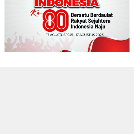
Indeks
Kode Etik
Privacy Policy
Redaksi
Disclaimer
Pedoman Media Siber
manadonetwork