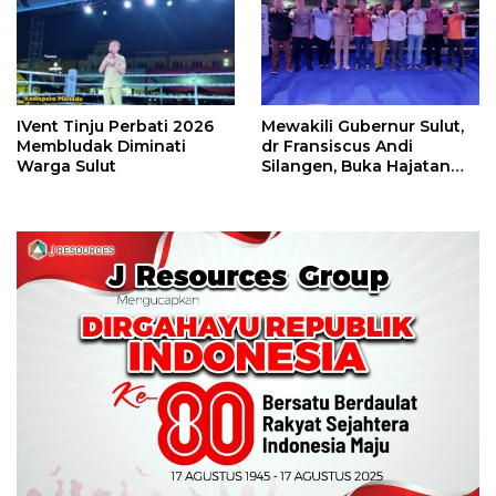
IVent Tinju Perbati 2026
Mewakili Gubernur Sulut,
Membludak Diminati
dr Fransiscus Andi
Warga Sulut
Silangen, Buka Hajatan
Tinju Perbati Sulut,
Memperebutkan Piala
Wali Kota Manado