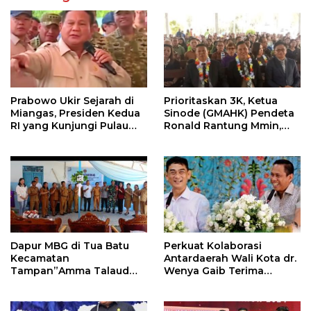
Prabowo Ukir Sejarah di
Prioritaskan 3K, Ketua
Miangas, Presiden Kedua
Sinode (GMAHK) Pendeta
RI yang Kunjungi Pulau
Ronald Rantung Mmin,
Terluar Indonesia
Menjadi Pelayan Dalam
Menyelesaikan Persoalan
di Daerah Misi Nusa Utara
Dapur MBG di Tua Batu
Perkuat Kolaborasi
Kecamatan
Antardaerah Wali Kota dr.
Tampan”Amma Talaud
Wenya Gaib Terima
Running
Kunjungan Bupati Talaud