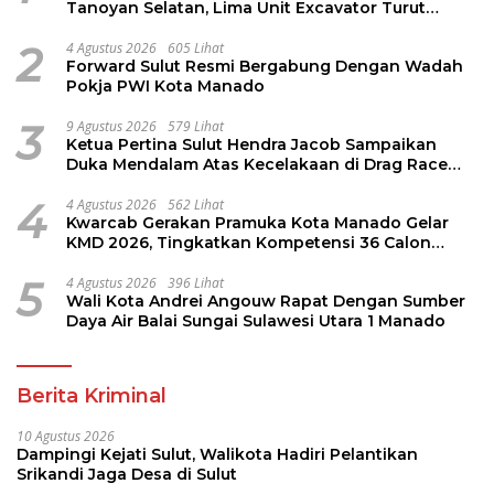
Tanoyan Selatan, Lima Unit Excavator Turut
Diamankan
2
4 Agustus 2026
605 Lihat
Forward Sulut Resmi Bergabung Dengan Wadah
Pokja PWI Kota Manado
3
9 Agustus 2026
579 Lihat
Ketua Pertina Sulut Hendra Jacob Sampaikan
Duka Mendalam Atas Kecelakaan di Drag Race
Kotamobagu
4
4 Agustus 2026
562 Lihat
Kwarcab Gerakan Pramuka Kota Manado Gelar
KMD 2026, Tingkatkan Kompetensi 36 Calon
Pembina Pramuka
5
4 Agustus 2026
396 Lihat
Wali Kota Andrei Angouw Rapat Dengan Sumber
Daya Air Balai Sungai Sulawesi Utara 1 Manado
Berita Kriminal
10 Agustus 2026
Dampingi Kejati Sulut, Walikota Hadiri Pelantikan
Srikandi Jaga Desa di Sulut