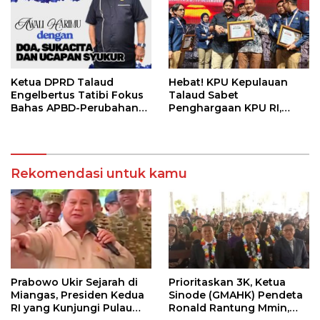
Ketua DPRD Talaud
Hebat! KPU Kepulauan
Engelbertus Tatibi Fokus
Talaud Sabet
Bahas APBD-Perubahan
Penghargaan KPU RI,
TA-2025
Terbaik ke 3 Pengelolaan
Pendaftaran Paslon
Rekomendasi untuk kamu
Prabowo Ukir Sejarah di
Prioritaskan 3K, Ketua
Miangas, Presiden Kedua
Sinode (GMAHK) Pendeta
RI yang Kunjungi Pulau
Ronald Rantung Mmin,