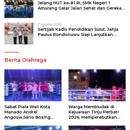
Jelang HUT ke-81 RI, SMK Negeri 1
Amurang Gelar Jalan Sehat dan Gerakan
Pungut Sampah
7 Agustus 2026
Sertijab Kadis Pendidikan Sulut, Jahja
Paulus Rondonuwu Siap Lanjutkan
Program Strategis Pendidikan
Berita Olahraga
Sabet Piala Wali Kota
Warga Membludak di
Manado Andrei
Kejuaraan Tinju Perbati
Angouw,Sario Boxing
2026, Memperebutkan
Camp Juara Umum Tinju
Piala Wali Kota
Perbati 2026