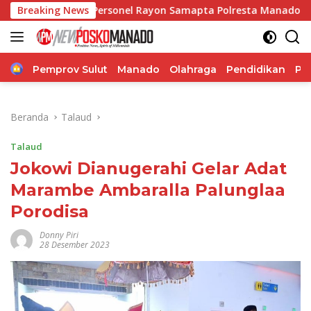
Langsung
Personel Rayon Samapta Polresta Manado Laksanakan Paja 
Breaking News
ke
konten
Home
Pemprov Sulut
Manado
Olahraga
Pendidikan
Po
Beranda
Talaud
Talaud
Jokowi Dianugerahi Gelar Adat
Marambe Ambaralla Palunglaa
Porodisa
Donny Piri
28 Desember 2023