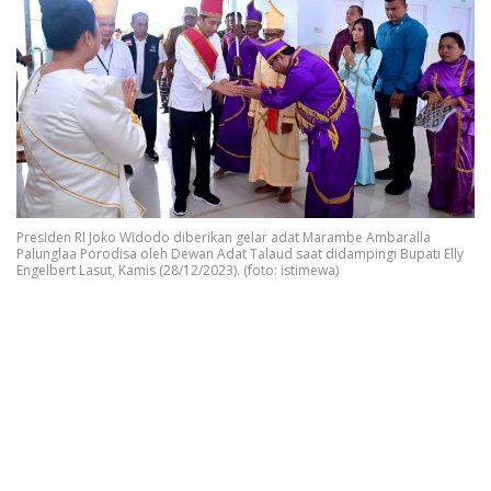
Presiden RI Joko Widodo diberikan gelar adat Marambe Ambaralla
Palunglaa Porodisa oleh Dewan Adat Talaud saat didampingi Bupati Elly
Engelbert Lasut, Kamis (28/12/2023). (foto: istimewa)