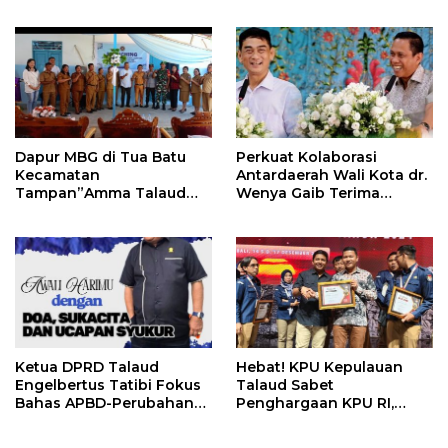
Terluar Indonesia
Menjadi Pelayan Dalam
Menyelesaikan Persoalan
di Daerah Misi Nusa Utara
Dapur MBG di Tua Batu
Perkuat Kolaborasi
Kecamatan
Antardaerah Wali Kota dr.
Tampan”Amma Talaud
Wenya Gaib Terima
Running
Kunjungan Bupati Talaud
Ketua DPRD Talaud
Hebat! KPU Kepulauan
Engelbertus Tatibi Fokus
Talaud Sabet
Bahas APBD-Perubahan
Penghargaan KPU RI,
TA-2025
Terbaik ke 3 Pengelolaan
Pendaftaran Paslon