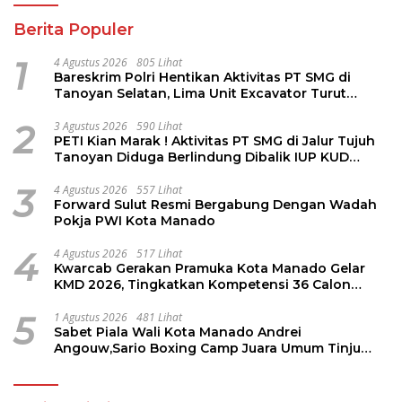
Berita Populer
1
4 Agustus 2026
805 Lihat
Bareskrim Polri Hentikan Aktivitas PT SMG di
Tanoyan Selatan, Lima Unit Excavator Turut
Diamankan
2
3 Agustus 2026
590 Lihat
PETI Kian Marak ! Aktivitas PT SMG di Jalur Tujuh
Tanoyan Diduga Berlindung Dibalik IUP KUD
Perintis
3
4 Agustus 2026
557 Lihat
Forward Sulut Resmi Bergabung Dengan Wadah
Pokja PWI Kota Manado
4
4 Agustus 2026
517 Lihat
Kwarcab Gerakan Pramuka Kota Manado Gelar
KMD 2026, Tingkatkan Kompetensi 36 Calon
Pembina Pramuka
5
1 Agustus 2026
481 Lihat
Sabet Piala Wali Kota Manado Andrei
Angouw,Sario Boxing Camp Juara Umum Tinju
Perbati 2026