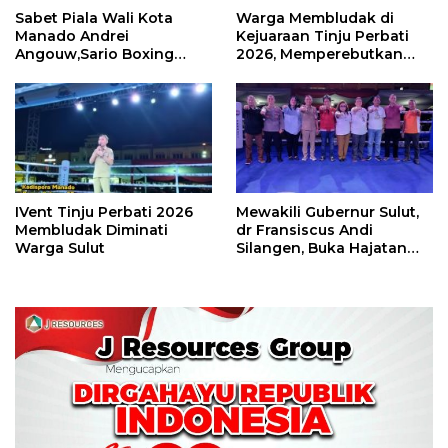
Sabet Piala Wali Kota
Warga Membludak di
Manado Andrei
Kejuaraan Tinju Perbati
Angouw,Sario Boxing
2026, Memperebutkan
Camp Juara Umum Tinju
Piala Wali Kota
Perbati 2026
IVent Tinju Perbati 2026
Mewakili Gubernur Sulut,
Membludak Diminati
dr Fransiscus Andi
Warga Sulut
Silangen, Buka Hajatan
Tinju Perbati Sulut,
Memperebutkan Piala
Wali Kota Manado