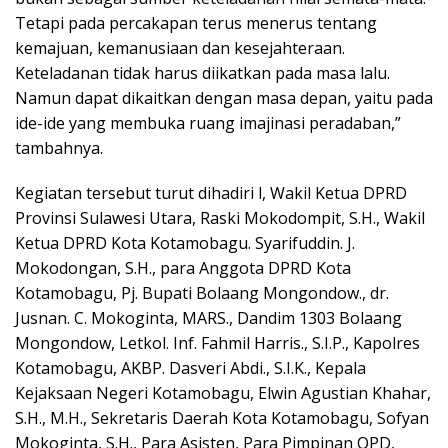
Tetapi pada percakapan terus menerus tentang
kemajuan, kemanusiaan dan kesejahteraan.
Keteladanan tidak harus diikatkan pada masa lalu.
Namun dapat dikaitkan dengan masa depan, yaitu pada
ide-ide yang membuka ruang imajinasi peradaban,”
tambahnya.
Kegiatan tersebut turut dihadiri l, Wakil Ketua DPRD
Provinsi Sulawesi Utara, Raski Mokodompit, S.H., Wakil
Ketua DPRD Kota Kotamobagu. Syarifuddin. J.
Mokodongan, S.H., para Anggota DPRD Kota
Kotamobagu, Pj. Bupati Bolaang Mongondow., dr.
Jusnan. C. Mokoginta, MARS., Dandim 1303 Bolaang
Mongondow, Letkol. Inf. Fahmil Harris., S.I.P., Kapolres
Kotamobagu, AKBP. Dasveri Abdi., S.I.K., Kepala
Kejaksaan Negeri Kotamobagu, Elwin Agustian Khahar,
S.H., M.H., Sekretaris Daerah Kota Kotamobagu, Sofyan
Mokoginta, S.H., Para Asisten, Para Pimpinan OPD,