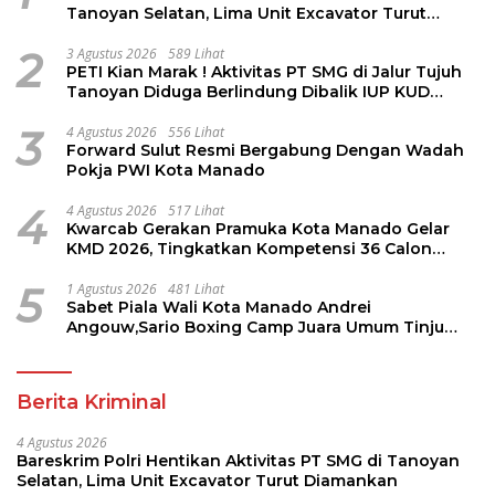
Tanoyan Selatan, Lima Unit Excavator Turut
Diamankan
2
3 Agustus 2026
589 Lihat
PETI Kian Marak ! Aktivitas PT SMG di Jalur Tujuh
Tanoyan Diduga Berlindung Dibalik IUP KUD
Perintis
3
4 Agustus 2026
556 Lihat
Forward Sulut Resmi Bergabung Dengan Wadah
Pokja PWI Kota Manado
4
4 Agustus 2026
517 Lihat
Kwarcab Gerakan Pramuka Kota Manado Gelar
KMD 2026, Tingkatkan Kompetensi 36 Calon
Pembina Pramuka
5
1 Agustus 2026
481 Lihat
Sabet Piala Wali Kota Manado Andrei
Angouw,Sario Boxing Camp Juara Umum Tinju
Perbati 2026
Berita Kriminal
4 Agustus 2026
Bareskrim Polri Hentikan Aktivitas PT SMG di Tanoyan
Selatan, Lima Unit Excavator Turut Diamankan