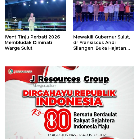
IVent Tinju Perbati 2026
Mewakili Gubernur Sulut,
Membludak Diminati
dr Fransiscus Andi
Warga Sulut
Silangen, Buka Hajatan
Tinju Perbati Sulut,
Memperebutkan Piala
Wali Kota Manado