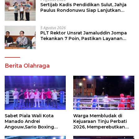
Sertijab Kadis Pendidikan Sulut, Jahja
Paulus Rondonuwu Siap Lanjutkan
Program Strategis Pendidikan
5 Agustus 2026
PLT Rektor Unsrat Jamaluddin Jompa
Tekankan 7 Poin, Pastikan Layanan
Akademik dan Kampus Kondusif
Berita Olahraga
Sabet Piala Wali Kota
Warga Membludak di
Manado Andrei
Kejuaraan Tinju Perbati
Angouw,Sario Boxing
2026, Memperebutkan
Camp Juara Umum Tinju
Piala Wali Kota
Perbati 2026