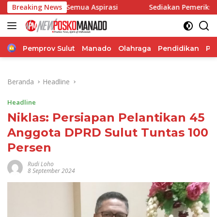
Langsung
gkan Semua Aspirasi
Breaking News
Sediakan Pemeriksaan Kesehatan,
ke
konten
Home
Pemprov Sulut
Manado
Olahraga
Pendidikan
Po
Beranda
Headline
Headline
Niklas: Persiapan Pelantikan 45
Anggota DPRD Sulut Tuntas 100
Persen
Rudi Loho
8 September 2024