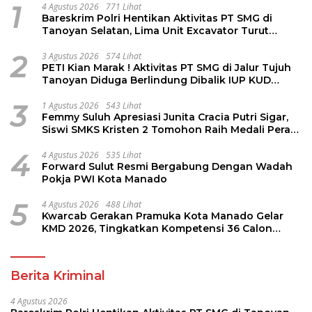
1
4 Agustus 2026
771 Lihat
Bareskrim Polri Hentikan Aktivitas PT SMG di
Tanoyan Selatan, Lima Unit Excavator Turut
Diamankan
2
3 Agustus 2026
574 Lihat
PETI Kian Marak ! Aktivitas PT SMG di Jalur Tujuh
Tanoyan Diduga Berlindung Dibalik IUP KUD
Perintis
3
1 Agustus 2026
543 Lihat
Femmy Suluh Apresiasi Junita Cracia Putri Sigar,
Siswi SMKS Kristen 2 Tomohon Raih Medali Perak
LKS Dikmen Nasional 2026
4
4 Agustus 2026
535 Lihat
Forward Sulut Resmi Bergabung Dengan Wadah
Pokja PWI Kota Manado
5
4 Agustus 2026
488 Lihat
Kwarcab Gerakan Pramuka Kota Manado Gelar
KMD 2026, Tingkatkan Kompetensi 36 Calon
Pembina Pramuka
Berita Kriminal
4 Agustus 2026