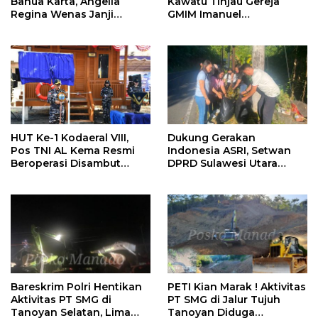
Banua Karta, Angelia
Kawatu Tinjau Gereja
Regina Wenas Janji
GMIM Imanuel
Perjuangkan Semua
Kawangkoan Bawah
Aspirasi
Pasca Kebakaran,
Sampaikan Dukungan
bagi Jemaat
HUT Ke-1 Kodaeral VIII,
Dukung Gerakan
Pos TNI AL Kema Resmi
Indonesia ASRI, Setwan
Beroperasi Disambut
DPRD Sulawesi Utara
Antusias Warga
Bersihkan Ruas Jalan
Tomohon
Bareskrim Polri Hentikan
PETI Kian Marak ! Aktivitas
Aktivitas PT SMG di
PT SMG di Jalur Tujuh
Tanoyan Selatan, Lima
Tanoyan Diduga