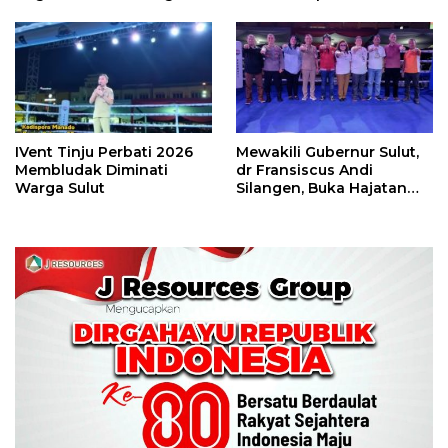
Camp Juara Umum Tinju
Piala Wali Kota
Perbati 2026
IVent Tinju Perbati 2026
Mewakili Gubernur Sulut,
Membludak Diminati
dr Fransiscus Andi
Warga Sulut
Silangen, Buka Hajatan
Tinju Perbati Sulut,
Memperebutkan Piala
Wali Kota Manado