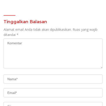
Unit Excavator Turut
Berlindung Dibalik IUP
Diamankan
KUD Perintis
Tinggalkan Balasan
Alamat email Anda tidak akan dipublikasikan.
Ruas yang wajib
ditandai
*