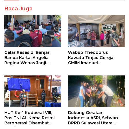
Baca Juga
Gelar Reses di Banjar
Wabup Theodorus
Banua Karta, Angelia
Kawatu Tinjau Gereja
Regina Wenas Janji
GMIM Imanuel
Perjuangkan Semua
Kawangkoan Bawah
Aspirasi
Pasca Kebakaran,
Sampaikan Dukungan
bagi Jemaat
HUT Ke-1 Kodaeral VIII,
Dukung Gerakan
Pos TNI AL Kema Resmi
Indonesia ASRI, Setwan
Beroperasi Disambut
DPRD Sulawesi Utara
Antusias Warga
Bersihkan Ruas Jalan