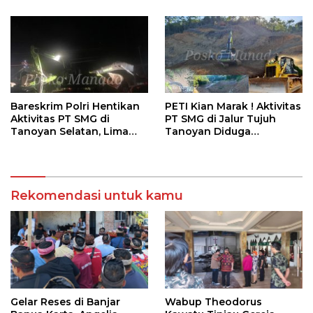
Tomohon
Bareskrim Polri Hentikan
PETI Kian Marak ! Aktivitas
Aktivitas PT SMG di
PT SMG di Jalur Tujuh
Tanoyan Selatan, Lima
Tanoyan Diduga
Unit Excavator Turut
Berlindung Dibalik IUP
Diamankan
KUD Perintis
Rekomendasi untuk kamu
Gelar Reses di Banjar
Wabup Theodorus