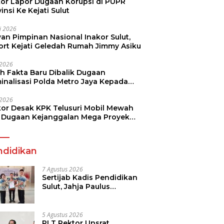
kor Lapor Dugaan Korupsi di PUPR
insi Ke Kejati Sulut
li 2026
an Pimpinan Nasional Inakor Sulut,
ort Kejati Geledah Rumah Jimmy Asiku
i 2026
ah Fakta Baru Dibalik Dugaan
minalisasi Polda Metro Jaya Kepada
see Monicha Elshaday
i 2026
kor Desak KPK Telusuri Mobil Mewah
 Dugaan Kejanggalan Mega Proyek
n di BPJN
ndidikan
7 Agustus 2026
Sertijab Kadis Pendidikan
Sulut, Jahja Paulus
Rondonuwu Siap Lanjutkan
Program Strategis
Pendidikan
5 Agustus 2026
PLT Rektor Unsrat