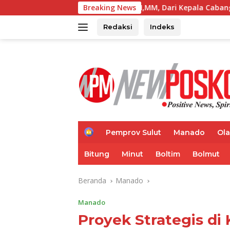
Langsung
ry Rumajar SH,MM, Dari Kepala Cabang MNC Life, Kini Fokus Ke
Breaking News
ke
konten
Redaksi
Indeks
H
Pemprov Sulut
Manado
Ol
o
m
Bitung
Minut
Boltim
Bolmut
e
Beranda
Manado
Manado
Proyek Strategis di