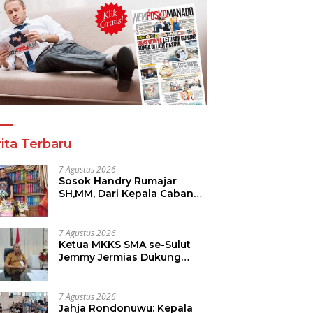
ita Terbaru
7 Agustus 2026
Sosok Handry Rumajar
SH,MM, Dari Kepala Cabang
MNC Life, Kini Fokus Ke
Profesional Fotografi
7 Agustus 2026
Ketua MKKS SMA se-Sulut
Jemmy Jermias Dukung
Program Kadis Pendidikan
Sulut
7 Agustus 2026
Jahja Rondonuwu: Kepala