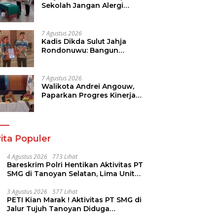
Sekolah Jangan Alergi
Dengan Wartawan
7 Agustus 2026
Kadis Dikda Sulut Jahja
Rondonuwu: Bangun
Kolaborasi Dengan Semua
Pihak
7 Agustus 2026
Walikota Andrei Angouw,
Paparkan Progres Kinerja
Pemkot di Kementerian
Investasi dan
Hilirisasi/BKPM
ita Populer
4 Agustus 2026
773 Lihat
Bareskrim Polri Hentikan Aktivitas PT
SMG di Tanoyan Selatan, Lima Unit
Excavator Turut Diamankan
3 Agustus 2026
577 Lihat
PETI Kian Marak ! Aktivitas PT SMG di
Jalur Tujuh Tanoyan Diduga
Berlindung Dibalik IUP KUD Perintis