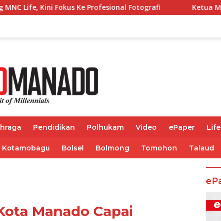
 Profesional Fotografi
Ketua MKKS SMA se-Sulut Jemmy
ahraga
Pendidikan
Polhukam
Video
ePaper
Life
Kotamobagu
Bolsel
Bolmong
Tomohon
Talaud
eP
 Kota Manado Capai