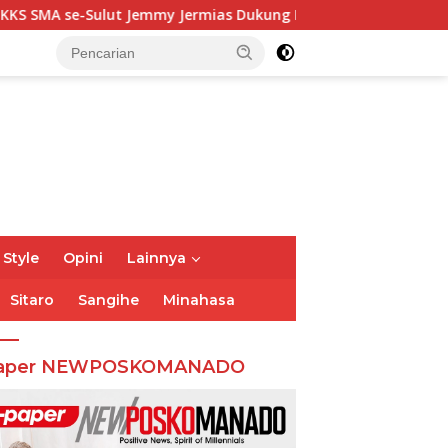
 Jermias Dukung Program Kadis Pendidikan Sulut
Jahj
 Style
Opini
Lainnya
Sitaro
Sangihe
Minahasa
aper NEWPOSKOMANADO