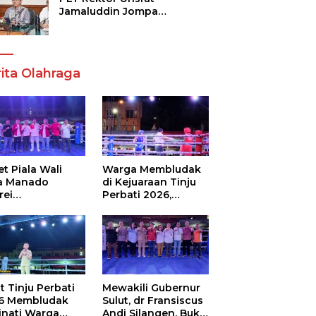
Jamaluddin Jompa
Tekankan 7 Poin, Pastikan
Layanan Akademik dan
Kampus Kondusif
ita Olahraga
t Piala Wali
Warga Membludak
a Manado
di Kejuaraan Tinju
rei
Perbati 2026,
ouw,Sario
Memperebutkan
ing Camp Juara
Piala Wali Kota
m Tinju Perbati
6
t Tinju Perbati
Mewakili Gubernur
6 Membludak
Sulut, dr Fransiscus
inati Warga
Andi Silangen, Buka