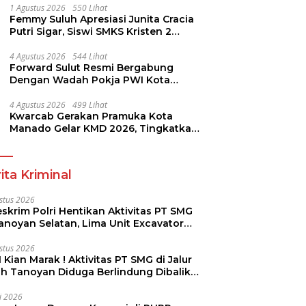
1 Agustus 2026
550 Lihat
Femmy Suluh Apresiasi Junita Cracia
Putri Sigar, Siswi SMKS Kristen 2
Tomohon Raih Medali Perak LKS
Dikmen Nasional 2026
4 Agustus 2026
544 Lihat
Forward Sulut Resmi Bergabung
Dengan Wadah Pokja PWI Kota
Manado
4 Agustus 2026
499 Lihat
Kwarcab Gerakan Pramuka Kota
Manado Gelar KMD 2026, Tingkatkan
Kompetensi 36 Calon Pembina
Pramuka
ita Kriminal
stus 2026
skrim Polri Hentikan Aktivitas PT SMG
Tanoyan Selatan, Lima Unit Excavator
ut Diamankan
stus 2026
 Kian Marak ! Aktivitas PT SMG di Jalur
uh Tanoyan Diduga Berlindung Dibalik
KUD Perintis
li 2026