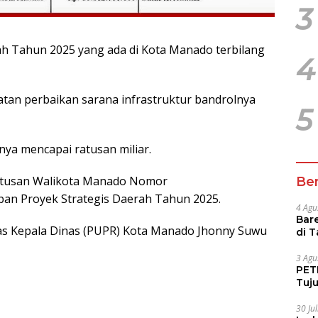
3
ah Tahun 2025 yang ada di Kota Manado terbilang
4
atan perbaikan sarana infrastruktur bandrolnya
5
inya mencapai ratusan miliar.
utusan Walikota Manado Nomor
Ber
an Proyek Strategis Daerah Tahun 2025.
4 Agu
Bare
kas Kepala Dinas (PUPR) Kota Manado Jhonny Suwu
di 
Tur
3 Agu
PETI
Tuj
IUP 
30 Ju