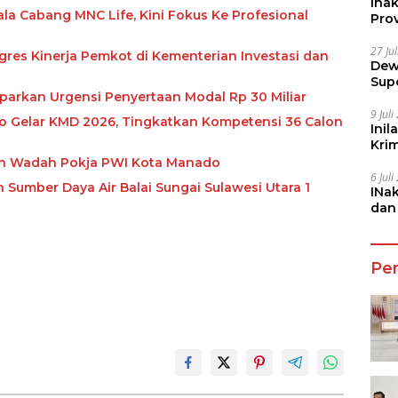
Ina
la Cabang MNC Life, Kini Fokus Ke Profesional
Prov
27 Ju
res Kinerja Pemkot di Kementerian Investasi dan
Dew
Sup
aparkan Urgensi Penyertaan Modal Rp 30 Miliar
9 Jul
 Gelar KMD 2026, Tingkatkan Kompetensi 36 Calon
Inil
Kri
She
an Wadah Pokja PWI Kota Manado
6 Jul
Sumber Daya Air Balai Sungai Sulawesi Utara 1
INa
dan
Jala
Pe