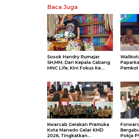
Baca Juga
Sosok Handry Rumajar
Walikot
SH,MM, Dari Kepala Cabang
Paparka
MNC Life, Kini Fokus Ke
Pemkot 
Profesional Fotografi
Investa
Hilirisa
Forward
Kwarcab Gerakan Pramuka
Bergab
Kota Manado Gelar KMD
Pokja P
2026, Tingkatkan