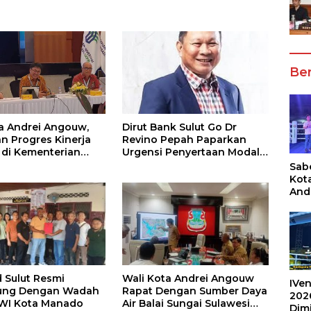
Ber
a Andrei Angouw,
Dirut Bank Sulut Go Dr
n Progres Kinerja
Revino Pepah Paparkan
di Kementerian
Urgensi Penyertaan Modal
si dan
Rp 30 Miliar
Sabe
si/BKPM
Kot
And
Ang
Box
Umu
202
 Sulut Resmi
Wali Kota Andrei Angouw
IVen
ung Dengan Wadah
Rapat Dengan Sumber Daya
202
WI Kota Manado
Air Balai Sungai Sulawesi
Dim