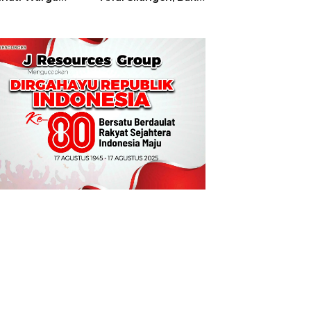
t
Hajatan Tinju
Perbati Sulut,
Memperebutkan
Piala Wali Kota
Manado