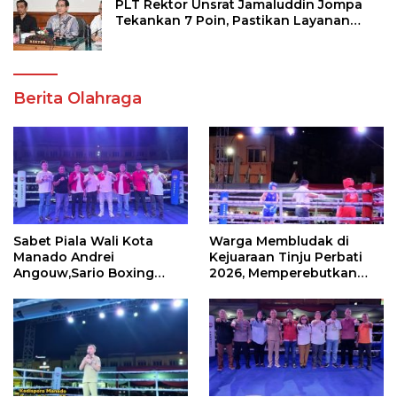
PLT Rektor Unsrat Jamaluddin Jompa
Tekankan 7 Poin, Pastikan Layanan
Akademik dan Kampus Kondusif
Berita Olahraga
Sabet Piala Wali Kota
Warga Membludak di
Manado Andrei
Kejuaraan Tinju Perbati
Angouw,Sario Boxing
2026, Memperebutkan
Camp Juara Umum Tinju
Piala Wali Kota
Perbati 2026