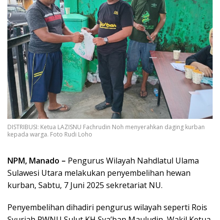
DISTRIBUSI: Ketua LAZISNU Fachrudin Noh menyerahkan daging kurban
kepada warga. Foto Rudi Loho
NPM, Manado –
Pengurus Wilayah Nahdlatul Ulama
Sulawesi Utara melakukan penyembelihan hewan
kurban, Sabtu, 7 Juni 2025 sekretariat NU.
Penyembelihan dihadiri pengurus wilayah seperti Rois
Syuriah PWNU Sulut KH Sya’ban Mauludin, Wakil Ketua