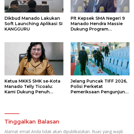
Dikbud Manado Lakukan
Plt Kepsek SMA Negeri 9
Soft Launching Aplikasi SI
Manado Hendra Massie
KANGGURU
Dukung Program
Pendidikan Kadis Dikda
Sulut Jahja Rondonuwu
Ketua MKKS SMK se-Kota
Jelang Puncak TIFF 2026,
Manado Telly Ticoalu:
Polisi Perketat
Kami Dukung Penuh
Pemeriksaan Pengunjung
Program Kadis
di Area Utama
Pendidikan, Jahja
Rondonuwu
Tinggalkan Balasan
Alamat email Anda tidak akan dipublikasikan.
Ruas yang wajib