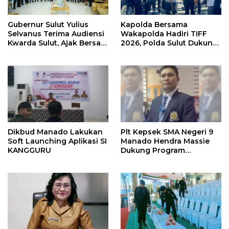
Gubernur Sulut Yulius
Kapolda Bersama
Selvanus Terima Audiensi
Wakapolda Hadiri TIFF
Kwarda Sulut, Ajak Bersatu
2026, Polda Sulut Dukung
Bersama Bangun Sulut
Pariwisata dan Jamin
Keamanan
Dikbud Manado Lakukan
Plt Kepsek SMA Negeri 9
Soft Launching Aplikasi SI
Manado Hendra Massie
KANGGURU
Dukung Program
Pendidikan Kadis Dikda
Sulut Jahja Rondonuwu