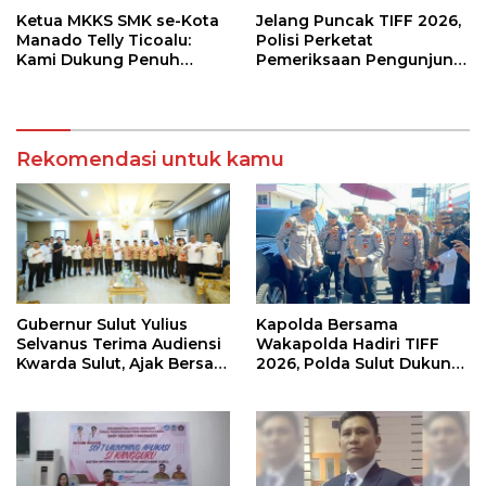
Ketua MKKS SMK se-Kota
Jelang Puncak TIFF 2026,
Manado Telly Ticoalu:
Polisi Perketat
Kami Dukung Penuh
Pemeriksaan Pengunjung
Program Kadis
di Area Utama
Pendidikan, Jahja
Rondonuwu
Rekomendasi untuk kamu
Gubernur Sulut Yulius
Kapolda Bersama
Selvanus Terima Audiensi
Wakapolda Hadiri TIFF
Kwarda Sulut, Ajak Bersatu
2026, Polda Sulut Dukung
Bersama Bangun Sulut
Pariwisata dan Jamin
Keamanan