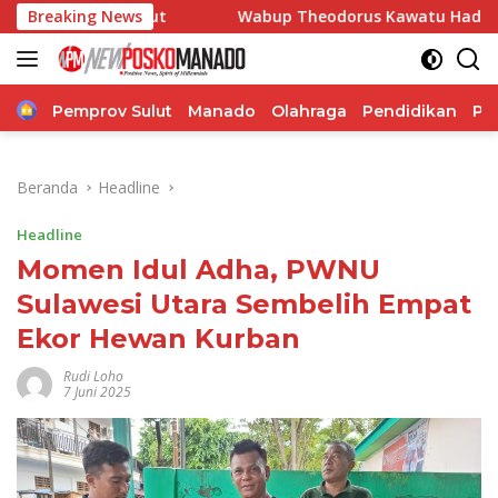
Langsung
 Sulut
Breaking News
Wabup Theodorus Kawatu Hadiri HUT ke-166 Des
ke
konten
Home
Pemprov Sulut
Manado
Olahraga
Pendidikan
Po
Beranda
Headline
Headline
Momen Idul Adha, PWNU
Sulawesi Utara Sembelih Empat
Ekor Hewan Kurban
Rudi Loho
7 Juni 2025