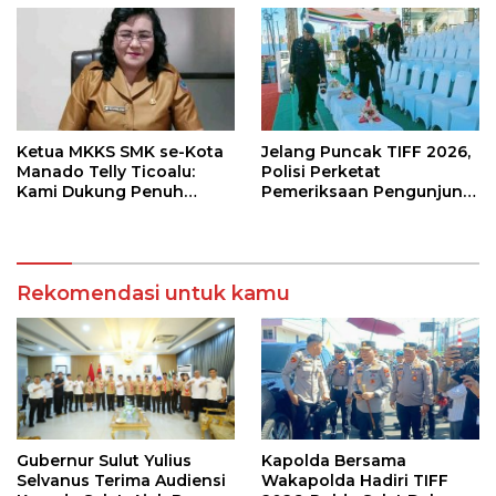
Ketua MKKS SMK se-Kota
Jelang Puncak TIFF 2026,
Manado Telly Ticoalu:
Polisi Perketat
Kami Dukung Penuh
Pemeriksaan Pengunjung
Program Kadis
di Area Utama
Pendidikan, Jahja
Rondonuwu
Rekomendasi untuk kamu
Gubernur Sulut Yulius
Kapolda Bersama
Selvanus Terima Audiensi
Wakapolda Hadiri TIFF