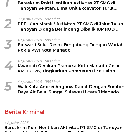
1
Bareskrim Polri Hentikan Aktivitas PT SMG di
Tanoyan Selatan, Lima Unit Excavator Turut
Diamankan
2
3 Agustus 2026
602 Lihat
PETI Kian Marak ! Aktivitas PT SMG di Jalur Tujuh
Tanoyan Diduga Berlindung Dibalik IUP KUD
Perintis
3
4 Agustus 2026
586 Lihat
Forward Sulut Resmi Bergabung Dengan Wadah
Pokja PWI Kota Manado
4
4 Agustus 2026
540 Lihat
Kwarcab Gerakan Pramuka Kota Manado Gelar
KMD 2026, Tingkatkan Kompetensi 36 Calon
Pembina Pramuka
5
4 Agustus 2026
386 Lihat
Wali Kota Andrei Angouw Rapat Dengan Sumber
Daya Air Balai Sungai Sulawesi Utara 1 Manado
Berita Kriminal
4 Agustus 2026
Bareskrim Polri Hentikan Aktivitas PT SMG di Tanoyan