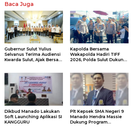
Baca Juga
Gubernur Sulut Yulius
Kapolda Bersama
Selvanus Terima Audiensi
Wakapolda Hadiri TIFF
Kwarda Sulut, Ajak Bersatu
2026, Polda Sulut Dukung
Bersama Bangun Sulut
Pariwisata dan Jamin
Keamanan
Dikbud Manado Lakukan
Plt Kepsek SMA Negeri 9
Soft Launching Aplikasi SI
Manado Hendra Massie
KANGGURU
Dukung Program
Pendidikan Kadis Dikda
Sulut Jahja Rondonuwu