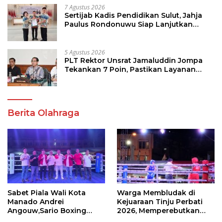
7 Agustus 2026
Sertijab Kadis Pendidikan Sulut, Jahja
Paulus Rondonuwu Siap Lanjutkan
Program Strategis Pendidikan
5 Agustus 2026
PLT Rektor Unsrat Jamaluddin Jompa
Tekankan 7 Poin, Pastikan Layanan
Akademik dan Kampus Kondusif
Berita Olahraga
Sabet Piala Wali Kota
Warga Membludak di
Manado Andrei
Kejuaraan Tinju Perbati
Angouw,Sario Boxing
2026, Memperebutkan
Camp Juara Umum Tinju
Piala Wali Kota