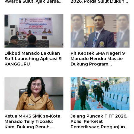
Kwarda Sulut, Ajak Bersatu
2026, Polda Sulut Dukung
Bersama Bangun Sulut
Pariwisata dan Jamin
Keamanan
Dikbud Manado Lakukan
Plt Kepsek SMA Negeri 9
Soft Launching Aplikasi SI
Manado Hendra Massie
KANGGURU
Dukung Program
Pendidikan Kadis Dikda
Sulut Jahja Rondonuwu
Ketua MKKS SMK se-Kota
Jelang Puncak TIFF 2026,
Manado Telly Ticoalu:
Polisi Perketat
Kami Dukung Penuh
Pemeriksaan Pengunjung
Program Kadis
di Area Utama