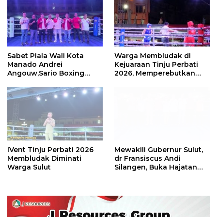
Sabet Piala Wali Kota
Warga Membludak di
Manado Andrei
Kejuaraan Tinju Perbati
Angouw,Sario Boxing
2026, Memperebutkan
Camp Juara Umum Tinju
Piala Wali Kota
Perbati 2026
IVent Tinju Perbati 2026
Mewakili Gubernur Sulut,
Membludak Diminati
dr Fransiscus Andi
Warga Sulut
Silangen, Buka Hajatan
Tinju Perbati Sulut,
Memperebutkan Piala
Wali Kota Manado