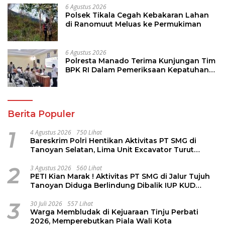
6 Agustus 2026
Polsek Tikala Cegah Kebakaran Lahan
di Ranomuut Meluas ke Permukiman
6 Agustus 2026
Polresta Manado Terima Kunjungan Tim
BPK RI Dalam Pemeriksaan Kepatuhan
Atas Manajemen Sistem Informasi
Layanan Laporan Kamtibmas
Berita Populer
1
4 Agustus 2026
750 Lihat
Bareskrim Polri Hentikan Aktivitas PT SMG di
Tanoyan Selatan, Lima Unit Excavator Turut
Diamankan
2
3 Agustus 2026
560 Lihat
PETI Kian Marak ! Aktivitas PT SMG di Jalur Tujuh
Tanoyan Diduga Berlindung Dibalik IUP KUD
Perintis
3
30 Juli 2026
557 Lihat
Warga Membludak di Kejuaraan Tinju Perbati
2026, Memperebutkan Piala Wali Kota