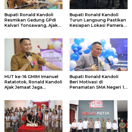
Bupati Ronald Kandoli
Bupati Ronald Kandoli
Resmikan Gedung GPdI
Turun Langsung Pastikan
Kalvari Tonsawang, Ajak
Kesiapan Lokasi Pameran
Jemaat Terus Memuliakan
HUT ke-19 Kabupaten
Nama Tuhan
Mitra
HUT ke-16 GMIM Imanuel
Bupati Ronald Kandoli
Ratatotok, Ronald Kandoli
Beri Motivasi di
Ajak Jemaat Jaga
Penamatan SMA Negeri 1
Persatuan dan Dukung
Ratahan
Pembangunan