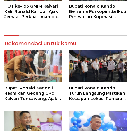
HUT ke-193 GMIM Kalvari
Bupati Ronald Kandoli
Kali, Ronald Kandoli Ajak
Bersama Forkopimda Ikuti
Jemaat Perkuat Iman dan
Peresmian Koperasi
Sinergi Pembangunan
Merah Putih oleh Presiden
RI
Rekomendasi untuk kamu
Bupati Ronald Kandoli
Bupati Ronald Kandoli
Resmikan Gedung GPdI
Turun Langsung Pastikan
Kalvari Tonsawang, Ajak
Kesiapan Lokasi Pameran
Jemaat Terus Memuliakan
HUT ke-19 Kabupaten
Nama Tuhan
Mitra