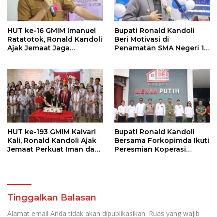
HUT ke-16 GMIM Imanuel
Bupati Ronald Kandoli
Ratatotok, Ronald Kandoli
Beri Motivasi di
Ajak Jemaat Jaga
Penamatan SMA Negeri 1
Persatuan dan Dukung
Ratahan
Pembangunan
HUT ke-193 GMIM Kalvari
Bupati Ronald Kandoli
Kali, Ronald Kandoli Ajak
Bersama Forkopimda Ikuti
Jemaat Perkuat Iman dan
Peresmian Koperasi
Sinergi Pembangunan
Merah Putih oleh Presiden
RI
Tinggalkan Balasan
Alamat email Anda tidak akan dipublikasikan.
Ruas yang wajib