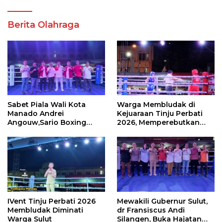
Berita Olahraga
Sabet Piala Wali Kota
Warga Membludak di
Manado Andrei
Kejuaraan Tinju Perbati
Angouw,Sario Boxing
2026, Memperebutkan
Camp Juara Umum Tinju
Piala Wali Kota
Perbati 2026
IVent Tinju Perbati 2026
Mewakili Gubernur Sulut,
Membludak Diminati
dr Fransiscus Andi
Warga Sulut
Silangen, Buka Hajatan