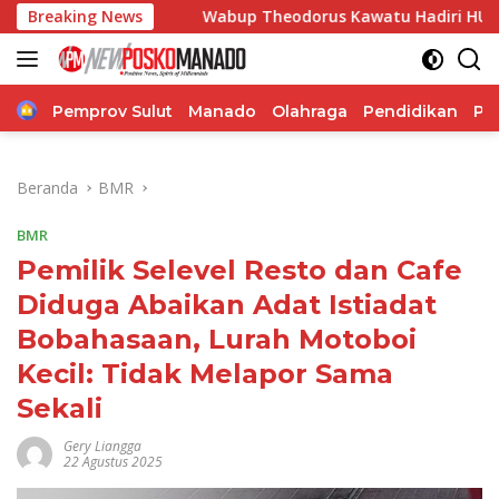
Langsung
Breaking News
Wabup Theodorus Kawatu Hadiri HUT ke-166 Desa Mal
ke
konten
Home
Pemprov Sulut
Manado
Olahraga
Pendidikan
Po
Beranda
BMR
BMR
Pemilik Selevel Resto dan Cafe
Diduga Abaikan Adat Istiadat
Bobahasaan, Lurah Motoboi
Kecil: Tidak Melapor Sama
Sekali
Gery Liangga
22 Agustus 2025