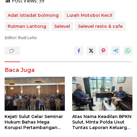
Post Views:
39
Adat istiadat bolmong
Lurah Motoboi Kecil
Rutman Lantong
Selevel
Selevel resto & cafe
Editor: Rudi Loho
Baca Juga
Kejati Sulut Gelar Seminar
Atas Nama Keadilan BPKN
Hukum Bahas Mega
Sulut, Minta Polda Usut
Korupsi Pertambangan
Tuntas Laporan Keluarga
Bersama Kepala Daerah di
Wowor ,Masyarakat