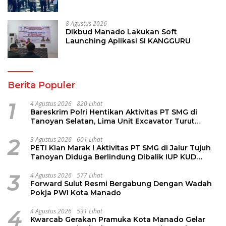
Pariwisata dan Jamin Keamanan
8 Agustus 2026
Dikbud Manado Lakukan Soft
Launching Aplikasi SI KANGGURU
Berita Populer
1
4 Agustus 2026
820 Lihat
Bareskrim Polri Hentikan Aktivitas PT SMG di
Tanoyan Selatan, Lima Unit Excavator Turut
Diamankan
2
3 Agustus 2026
601 Lihat
PETI Kian Marak ! Aktivitas PT SMG di Jalur Tujuh
Tanoyan Diduga Berlindung Dibalik IUP KUD
Perintis
3
4 Agustus 2026
577 Lihat
Forward Sulut Resmi Bergabung Dengan Wadah
Pokja PWI Kota Manado
4
4 Agustus 2026
531 Lihat
Kwarcab Gerakan Pramuka Kota Manado Gelar