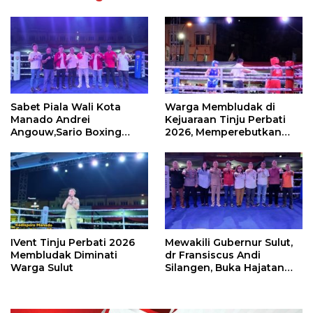
Sabet Piala Wali Kota
Warga Membludak di
Manado Andrei
Kejuaraan Tinju Perbati
Angouw,Sario Boxing
2026, Memperebutkan
Camp Juara Umum Tinju
Piala Wali Kota
Perbati 2026
IVent Tinju Perbati 2026
Mewakili Gubernur Sulut,
Membludak Diminati
dr Fransiscus Andi
Warga Sulut
Silangen, Buka Hajatan
Tinju Perbati Sulut,
Memperebutkan Piala
Wali Kota Manado