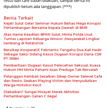
resto dan cafe sudah dilakuan, sampai berita ini
dipublish belum ada tanggapan. (***)
Berita Terkait
Kejati Sulut Gelar Seminar Hukum Bahas Mega Korupsi
Pertambangan Bersama Kepala Daerah di BMR
Atas Nama Keadilan BPKN Sulut, Minta Polda Usut
Tuntas Laporan Keluarga Wowor ,Masyarakat Lingkar
tambang di Ratatotok
Bersikap Kooperatif, Febrianto Tangahu Dua Kali Hadir
Sebagai Saksi Sidang Kasus Dugaan Korupsi Dana CSR
PT JRBM
Pemberitaan Dugaan Kasus Pelecehan Seksual, Kuasa
Hukum HM Minta Pahami Asas Praduga Tak Bersalah
Pelanggan Kembali Sesalkan Sikap Owner Selevel Cafe
dan Resto, Seakan Playing Victim dan Menyudutkan
Warga Motoboi Kecil
Diabaikan? Sungai Moayat Marak Aktivitas
Pertambangan Galian C Ilegal