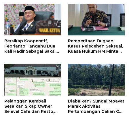
BMR
Lingkar tambang di
Ratatotok
Bersikap Kooperatif,
Pemberitaan Dugaan
Febrianto Tangahu Dua
Kasus Pelecehan Seksual,
Kali Hadir Sebagai Saksi
Kuasa Hukum HM Minta
Sidang Kasus Dugaan
Pahami Asas Praduga Tak
Korupsi Dana CSR PT
Bersalah
JRBM
Pelanggan Kembali
Diabaikan? Sungai Moayat
Sesalkan Sikap Owner
Marak Aktivitas
Selevel Cafe dan Resto,
Pertambangan Galian C
Seakan Playing Victim
Ilegal
dan Menyudutkan Warga
Motoboi Kecil