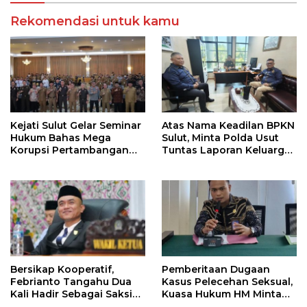
Rekomendasi untuk kamu
Kejati Sulut Gelar Seminar
Atas Nama Keadilan BPKN
Hukum Bahas Mega
Sulut, Minta Polda Usut
Korupsi Pertambangan
Tuntas Laporan Keluarga
Bersama Kepala Daerah di
Wowor ,Masyarakat
BMR
Lingkar tambang di
Ratatotok
Bersikap Kooperatif,
Pemberitaan Dugaan
Febrianto Tangahu Dua
Kasus Pelecehan Seksual,
Kali Hadir Sebagai Saksi
Kuasa Hukum HM Minta
Sidang Kasus Dugaan
Pahami Asas Praduga Tak