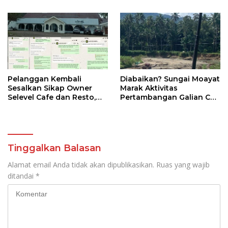
Korupsi Dana CSR PT
Bersalah
JRBM
Pelanggan Kembali
Diabaikan? Sungai Moayat
Sesalkan Sikap Owner
Marak Aktivitas
Selevel Cafe dan Resto,
Pertambangan Galian C
Seakan Playing Victim
Ilegal
dan Menyudutkan Warga
Motoboi Kecil
Tinggalkan Balasan
Alamat email Anda tidak akan dipublikasikan.
Ruas yang wajib
ditandai
*