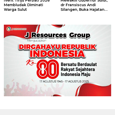
IVent Tinju Perbati 2026
Mewakili Gubernur Sulut,
Membludak Diminati
dr Fransiscus Andi
Warga Sulut
Silangen, Buka Hajatan
Tinju Perbati Sulut,
Memperebutkan Piala
Wali Kota Manado