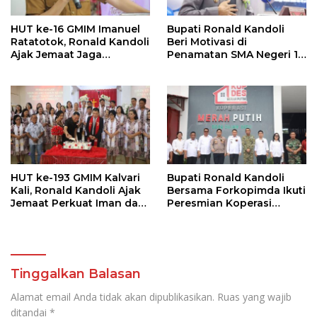
HUT ke-16 GMIM Imanuel
Bupati Ronald Kandoli
Ratatotok, Ronald Kandoli
Beri Motivasi di
Ajak Jemaat Jaga
Penamatan SMA Negeri 1
Persatuan dan Dukung
Ratahan
Pembangunan
HUT ke-193 GMIM Kalvari
Bupati Ronald Kandoli
Kali, Ronald Kandoli Ajak
Bersama Forkopimda Ikuti
Jemaat Perkuat Iman dan
Peresmian Koperasi
Sinergi Pembangunan
Merah Putih oleh Presiden
RI
Tinggalkan Balasan
Alamat email Anda tidak akan dipublikasikan.
Ruas yang wajib
ditandai
*