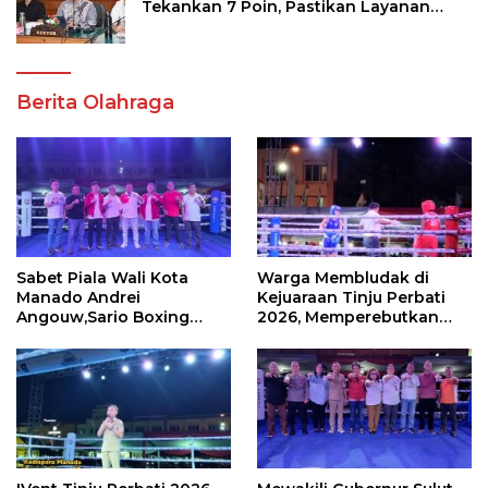
Tekankan 7 Poin, Pastikan Layanan
Akademik dan Kampus Kondusif
Berita Olahraga
Sabet Piala Wali Kota
Warga Membludak di
Manado Andrei
Kejuaraan Tinju Perbati
Angouw,Sario Boxing
2026, Memperebutkan
Camp Juara Umum Tinju
Piala Wali Kota
Perbati 2026