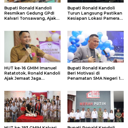
Bupati Ronald Kandoli
Bupati Ronald Kandoli
Resmikan Gedung GPdI
Turun Langsung Pastikan
Kalvari Tonsawang, Ajak
Kesiapan Lokasi Pameran
Jemaat Terus Memuliakan
HUT ke-19 Kabupaten
Nama Tuhan
Mitra
HUT ke-16 GMIM Imanuel
Bupati Ronald Kandoli
Ratatotok, Ronald Kandoli
Beri Motivasi di
Ajak Jemaat Jaga
Penamatan SMA Negeri 1
Persatuan dan Dukung
Ratahan
Pembangunan
HUT ke-193 GMIM Kalvari
Bupati Ronald Kandoli