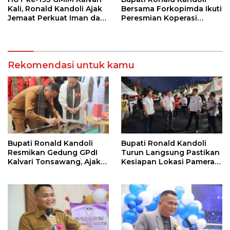
Kali, Ronald Kandoli Ajak
Bersama Forkopimda Ikuti
Jemaat Perkuat Iman dan
Peresmian Koperasi
Sinergi Pembangunan
Merah Putih oleh Presiden
RI
Rekomendasi untuk kamu
Bupati Ronald Kandoli
Bupati Ronald Kandoli
Resmikan Gedung GPdI
Turun Langsung Pastikan
Kalvari Tonsawang, Ajak
Kesiapan Lokasi Pameran
Jemaat Terus Memuliakan
HUT ke-19 Kabupaten
Nama Tuhan
Mitra