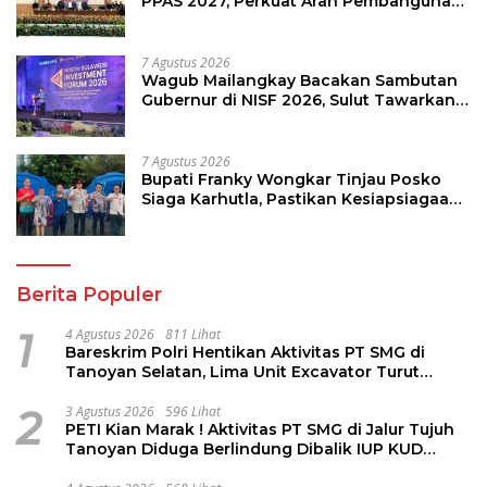
PPAS 2027, Perkuat Arah Pembangunan
Daerah
7 Agustus 2026
Wagub Mailangkay Bacakan Sambutan
Gubernur di NISF 2026, Sulut Tawarkan
Pasifik Gateway dan Hilirisasi Kelapa ke
Investor
7 Agustus 2026
Bupati Franky Wongkar Tinjau Posko
Siaga Karhutla, Pastikan Kesiapsiagaan
Hadapi Musim Kemarau
Berita Populer
1
4 Agustus 2026
811 Lihat
Bareskrim Polri Hentikan Aktivitas PT SMG di
Tanoyan Selatan, Lima Unit Excavator Turut
Diamankan
2
3 Agustus 2026
596 Lihat
PETI Kian Marak ! Aktivitas PT SMG di Jalur Tujuh
Tanoyan Diduga Berlindung Dibalik IUP KUD
Perintis