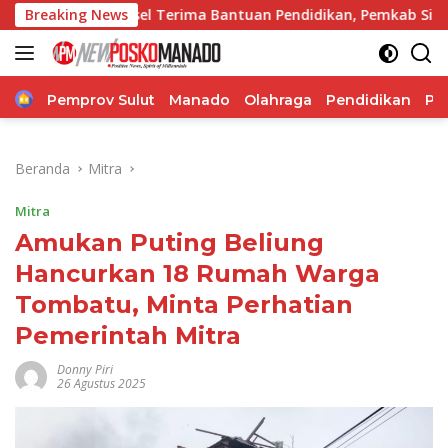
Langsung
nsel Terima Bantuan Pendidikan, Pemkab Siapkan Anggaran Rp
Breaking News
ke
konten
Home
Pemprov Sulut
Manado
Olahraga
Pendidikan
Po
Beranda
Mitra
Mitra
Amukan Puting Beliung
Hancurkan 18 Rumah Warga
Tombatu, Minta Perhatian
Pemerintah Mitra
Donny Piri
26 Agustus 2025