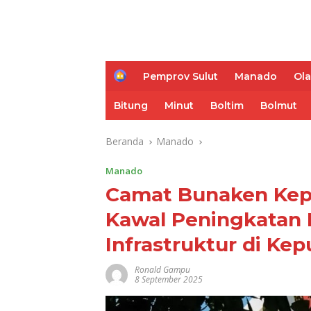
H
Pemprov Sulut
Manado
Ol
o
m
Bitung
Minut
Boltim
Bolmut
e
Beranda
Manado
Manado
Camat Bunaken Kep
Kawal Peningkatan
Infrastruktur di Ke
Ronald Gampu
8 September 2025