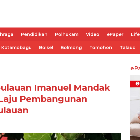
ahraga
Pendidikan
Polhukam
Video
ePaper
Life
Kotamobagu
Bolsel
Bolmong
Tomohon
Talaud
eP
ulauan Imanuel Mandak
 Laju Pembangunan
pulauan