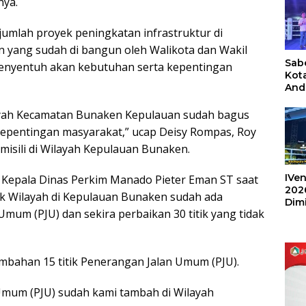
nya.
umlah proyek peningkatan infrastruktur di
 yang sudah di bangun oleh Walikota dan Wakil
Sabe
menyentuh akan kebutuhan serta kepentingan
Kot
And
Ang
Box
ilayah Kecamatan Bunaken Kepulauan sudah bagus
Umu
epentingan masyarakat,” ucap Deisy Rompas, Roy
202
misili di Wilayah Kepulauan Bunaken.
IVen
 Kepala Dinas Perkim Manado Pieter Eman ST saat
202
k Wilayah di Kepulauan Bunaken sudah ada
Dim
mum (PJU) dan sekira perbaikan 30 titik yang tidak
Sulu
mbahan 15 titik Penerangan Jalan Umum (PJU).
Umum (PJU) sudah kami tambah di Wilayah