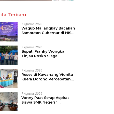
ita Terbaru
7 Agustus 2026
Wagub Mailangkay Bacakan
Sambutan Gubernur di NISF
2026, Sulut Tawarkan
Pasifik Gateway dan
Hilirisasi Kelapa ke Investor
7 Agustus 2026
Bupati Franky Wongkar
Tinjau Posko Siaga
Karhutla, Pastikan
Kesiapsiagaan Hadapi
Musim Kemarau
7 Agustus 2026
Reses di Kawahang Vionita
Kuera Dorong Percepatan
Pembangunan di Nusa
Utara
7 Agustus 2026
Vonny Paat Serap Aspirasi
Siswa SMK Negeri 1
Tondano