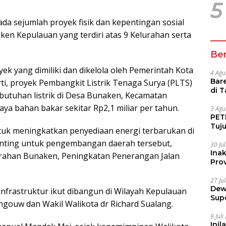
5
 ada sejumlah proyek fisik dan kepentingan sosial
en Kepulauan yang terdiri atas 9 Kelurahan serta
Ber
yek yang dimiliki dan dikelola oleh Pemerintah Kota
4 Agu
Bare
i, proyek Pembangkit Listrik Tenaga Surya (PLTS)
di 
utuhan listrik di Desa Bunaken, Kecamatan
Tur
 bahan bakar sekitar Rp2,1 miliar per tahun.
3 Agu
PETI
Tuj
ntuk meningkatkan penyediaan energi terbarukan di
IUP 
penting untuk pengembangan daerah tersebut,
30 Ju
Ina
lurahan Bunaken, Peningkatan Penerangan Jalan
Prov
27 Ju
Dew
infrastruktur ikut dibangun di Wilayah Kepulauan
Sup
gouw dan Wakil Walikota dr Richard Sualang.
9 Jul
Inil