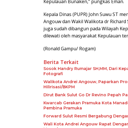
Kepulauan Bunaken,” pungkas Eman.
Kepala Dinas (PUPR) John Suwu ST me
Angouw dan Wakil Walikota dr Richard 
juga sudah dibangun pada Wilayah Kep
dilewati oleh masyarakat Kepulauan te
(Ronald Gampu/ Rogam)
Berita Terkait
Sosok Handry Rumajar SH,MM, Dari Kepa
Fotografi
Walikota Andrei Angouw, Paparkan Prog
Hilirisasi/BKPM
Dirut Bank Sulut Go Dr Revino Pepah P
Kwarcab Gerakan Pramuka Kota Manado
Pembina Pramuka
Forward Sulut Resmi Bergabung Deng
Wali Kota Andrei Angouw Rapat Dengan 