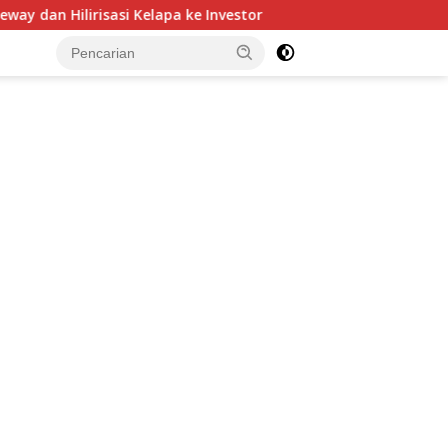
a ke Investor
Bupati Franky Wongkar Tinjau Posko Si