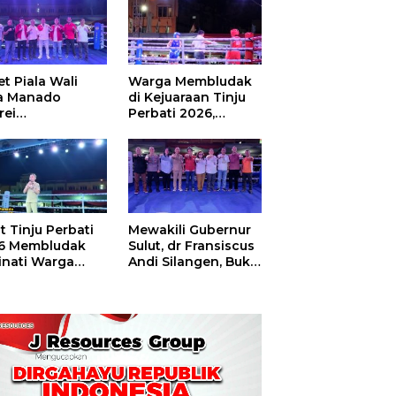
t Piala Wali
Warga Membludak
a Manado
di Kejuaraan Tinju
rei
Perbati 2026,
ouw,Sario
Memperebutkan
ing Camp Juara
Piala Wali Kota
m Tinju Perbati
6
t Tinju Perbati
Mewakili Gubernur
6 Membludak
Sulut, dr Fransiscus
inati Warga
Andi Silangen, Buka
t
Hajatan Tinju
Perbati Sulut,
Memperebutkan
Piala Wali Kota
Manado