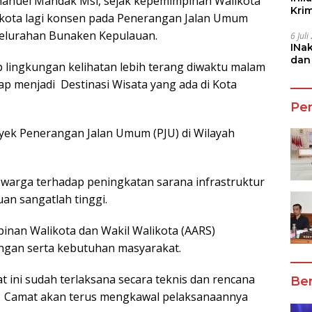
anuel Mandak Msi, sejak kepemimpinan Walikota
Kri
likota lagi konsen pada Penerangan Jalan Umum
She
i Kelurahan Bunaken Kepulauan.
6 Jul
INa
dan
ap lingkungan kelihatan lebih terang diwaktu malam
Jala
p menjadi Destinasi Wisata yang ada di Kota
Pe
ek Penerangan Jalan Umum (PJU) di Wilayah
n warga terhadap peningkatan sarana infrastruktur
an sangatlah tinggi.
inan Walikota dan Wakil Walikota (AARS)
ngan serta kebutuhan masyarakat.
at ini sudah terlaksana secara teknis dan rencana
Ber
an Camat akan terus mengkawal pelaksanaannya