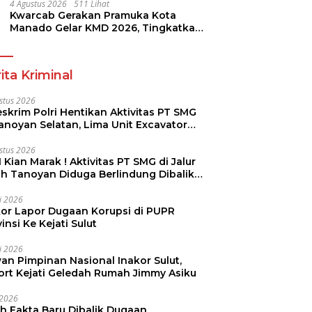
4 Agustus 2026
511 Lihat
Kwarcab Gerakan Pramuka Kota
Manado Gelar KMD 2026, Tingkatkan
Kompetensi 36 Calon Pembina
Pramuka
ita Kriminal
stus 2026
skrim Polri Hentikan Aktivitas PT SMG
Tanoyan Selatan, Lima Unit Excavator
ut Diamankan
stus 2026
 Kian Marak ! Aktivitas PT SMG di Jalur
uh Tanoyan Diduga Berlindung Dibalik
KUD Perintis
li 2026
kor Lapor Dugaan Korupsi di PUPR
insi Ke Kejati Sulut
li 2026
an Pimpinan Nasional Inakor Sulut,
ort Kejati Geledah Rumah Jimmy Asiku
i 2026
ah Fakta Baru Dibalik Dugaan