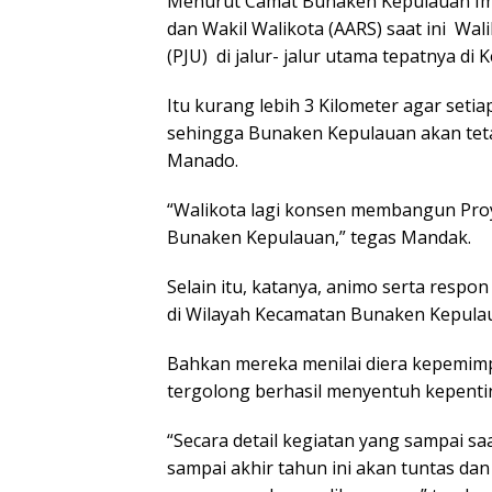
Menurut Camat Bunaken Kepulauan Im
dan Wakil Walikota (AARS) saat ini Wa
(PJU) di jalur- jalur utama tepatnya d
Itu kurang lebih 3 Kilometer agar seti
sehingga Bunaken Kepulauan akan teta
Manado.
“Walikota lagi konsen membangun Proy
Bunaken Kepulauan,” tegas Mandak.
Selain itu, katanya, animo serta respo
di Wilayah Kecamatan Bunaken Kepulau
Bahkan mereka menilai diera kepemimp
tergolong berhasil menyentuh kepenti
“Secara detail kegiatan yang sampai sa
sampai akhir tahun ini akan tuntas d