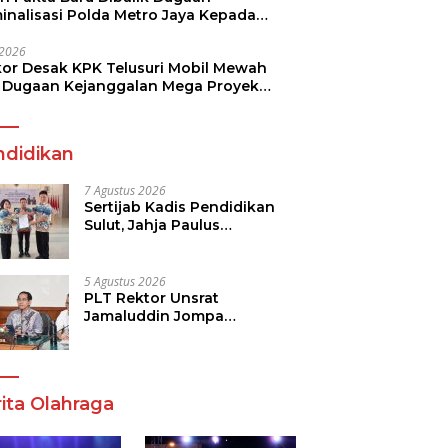
minalisasi Polda Metro Jaya Kepada
see Monicha Elshaday
i 2026
kor Desak KPK Telusuri Mobil Mewah
 Dugaan Kejanggalan Mega Proyek
n di BPJN
ndidikan
7 Agustus 2026
Sertijab Kadis Pendidikan
Sulut, Jahja Paulus
Rondonuwu Siap Lanjutkan
Program Strategis
Pendidikan
5 Agustus 2026
PLT Rektor Unsrat
Jamaluddin Jompa
Tekankan 7 Poin, Pastikan
Layanan Akademik dan
Kampus Kondusif
ita Olahraga