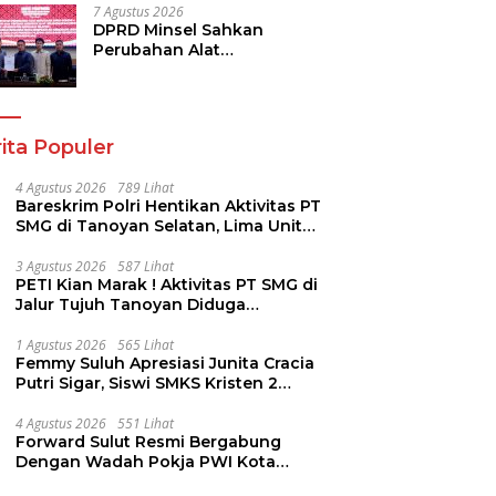
7 Agustus 2026
DPRD Minsel Sahkan
Perubahan Alat
Kelengkapan Dewan dan
Sepakati KUA-PPAS 2027
ita Populer
4 Agustus 2026
789 Lihat
Bareskrim Polri Hentikan Aktivitas PT
SMG di Tanoyan Selatan, Lima Unit
Excavator Turut Diamankan
3 Agustus 2026
587 Lihat
PETI Kian Marak ! Aktivitas PT SMG di
Jalur Tujuh Tanoyan Diduga
Berlindung Dibalik IUP KUD Perintis
1 Agustus 2026
565 Lihat
Femmy Suluh Apresiasi Junita Cracia
Putri Sigar, Siswi SMKS Kristen 2
Tomohon Raih Medali Perak LKS
Dikmen Nasional 2026
4 Agustus 2026
551 Lihat
Forward Sulut Resmi Bergabung
Dengan Wadah Pokja PWI Kota
Manado