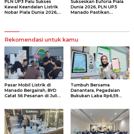
PLN UP3 Palu Sukses
Sukseskan Euforia Piala
Kawal Keandalan Listrik
Dunia 2026, PLN UP3
Nobar Piala Dunia 2026,
Manado Pastikan
Masyarakat Nonton
Masyarakat Nonton
Nyaman Tanpa Kedip
Bareng dengan Aman dan
Nyaman
Rekomendasi untuk kamu
Pasar Mobil Listrik di
Tumbuh Bersama
Manado Bergairah, BYD
Danantara, Pegadaian
Catat 56 Pesanan di Juli
Bukukan Laba Rp6,59
2026
Triliun di Semester 1 2026