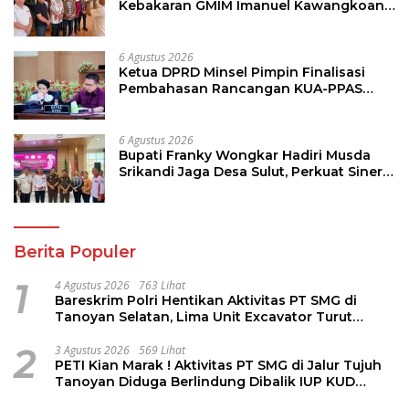
Kebakaran GMIM Imanuel Kawangkoan
Bawah, Tegaskan Komitmen Dukung
Pemulihan
6 Agustus 2026
Ketua DPRD Minsel Pimpin Finalisasi
Pembahasan Rancangan KUA-PPAS
Tahun 2027
6 Agustus 2026
Bupati Franky Wongkar Hadiri Musda
Srikandi Jaga Desa Sulut, Perkuat Sinergi
Bangun Desa
Berita Populer
1
4 Agustus 2026
763 Lihat
Bareskrim Polri Hentikan Aktivitas PT SMG di
Tanoyan Selatan, Lima Unit Excavator Turut
Diamankan
2
3 Agustus 2026
569 Lihat
PETI Kian Marak ! Aktivitas PT SMG di Jalur Tujuh
Tanoyan Diduga Berlindung Dibalik IUP KUD
Perintis