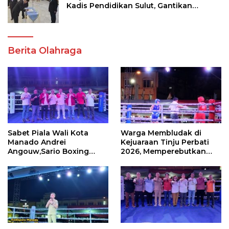
Kadis Pendidikan Sulut, Gantikan
Femmy J Suluh
Berita Olahraga
Sabet Piala Wali Kota
Warga Membludak di
Manado Andrei
Kejuaraan Tinju Perbati
Angouw,Sario Boxing
2026, Memperebutkan
Camp Juara Umum Tinju
Piala Wali Kota
Perbati 2026