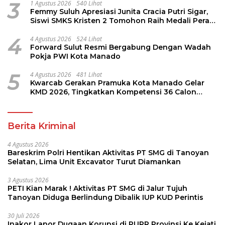
3
1 Agustus 2026
540 Lihat
Femmy Suluh Apresiasi Junita Cracia Putri Sigar,
Siswi SMKS Kristen 2 Tomohon Raih Medali Perak
LKS Dikmen Nasional 2026
4
4 Agustus 2026
524 Lihat
Forward Sulut Resmi Bergabung Dengan Wadah
Pokja PWI Kota Manado
5
4 Agustus 2026
481 Lihat
Kwarcab Gerakan Pramuka Kota Manado Gelar
KMD 2026, Tingkatkan Kompetensi 36 Calon
Pembina Pramuka
Berita Kriminal
4 Agustus 2026
Bareskrim Polri Hentikan Aktivitas PT SMG di Tanoyan
Selatan, Lima Unit Excavator Turut Diamankan
3 Agustus 2026
PETI Kian Marak ! Aktivitas PT SMG di Jalur Tujuh
Tanoyan Diduga Berlindung Dibalik IUP KUD Perintis
30 Juli 2026
Inakor Lapor Dugaan Korupsi di PUPR Provinsi Ke Kejati