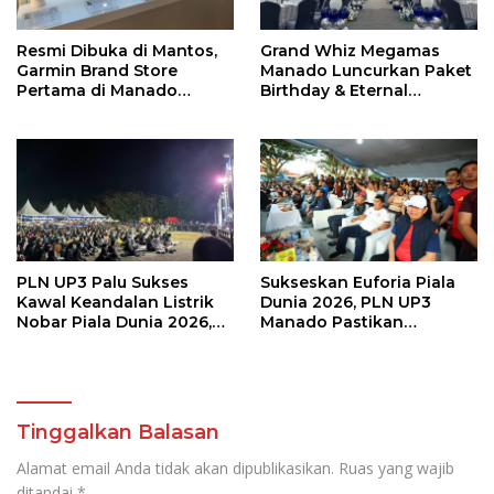
Resmi Dibuka di Mantos,
Grand Whiz Megamas
Garmin Brand Store
Manado Luncurkan Paket
Pertama di Manado
Birthday & Eternal
Hadirkan Promo Hingga
Wedding, Mulai Rp5,9
50%
Jutaan
PLN UP3 Palu Sukses
Sukseskan Euforia Piala
Kawal Keandalan Listrik
Dunia 2026, PLN UP3
Nobar Piala Dunia 2026,
Manado Pastikan
Masyarakat Nonton
Masyarakat Nonton
Nyaman Tanpa Kedip
Bareng dengan Aman dan
Nyaman
Tinggalkan Balasan
Alamat email Anda tidak akan dipublikasikan.
Ruas yang wajib
ditandai
*