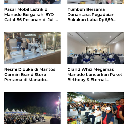
Pasar Mobil Listrik di
Tumbuh Bersama
Manado Bergairah, BYD
Danantara, Pegadaian
Catat 56 Pesanan di Juli
Bukukan Laba Rp6,59
2026
Triliun di Semester 1 2026
Resmi Dibuka di Mantos,
Grand Whiz Megamas
Garmin Brand Store
Manado Luncurkan Paket
Pertama di Manado
Birthday & Eternal
Hadirkan Promo Hingga
Wedding, Mulai Rp5,9
50%
Jutaan