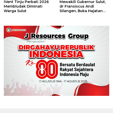
IVent Tinju Perbati 2026
Mewakili Gubernur Sulut,
Membludak Diminati
dr Fransiscus Andi
Warga Sulut
Silangen, Buka Hajatan
Tinju Perbati Sulut,
Memperebutkan Piala
Wali Kota Manado