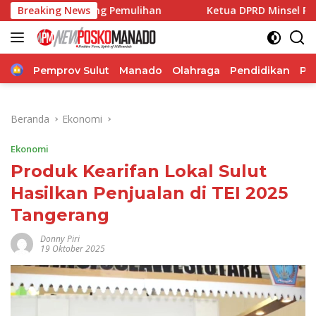
Langsung
kung Pemulihan
Breaking News
Ketua DPRD Minsel Pimpin Finalisasi 
ke
konten
Home
Pemprov Sulut
Manado
Olahraga
Pendidikan
Po
Beranda
Ekonomi
Ekonomi
Produk Kearifan Lokal Sulut
Hasilkan Penjualan di TEI 2025
Tangerang
Donny Piri
19 Oktober 2025