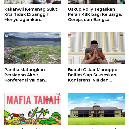
Kakanwil Kemenag Sulut:
Uskup Rolly Tegaskan
Kita Tidak Dipanggil
Peran KBK bagi Keluarga,
Menyeragamkan
Gereja, dan Bangsa
Keyakinan, Tetapi
Menguatkan
Kemanusiaan
Panitia Matangkan
Bupati Oskar Manoppo:
Persiapan Akhir,
Boltim Siap Sukseskan
Konferensi VIII dan
Konferensi VIII dan
Pertemuan Raya KBK
Pertemuan Raya Kaum
Keuskupan Manado Siap
Bapa Katolik Keuskupan
Digelar di Guaan
Manado