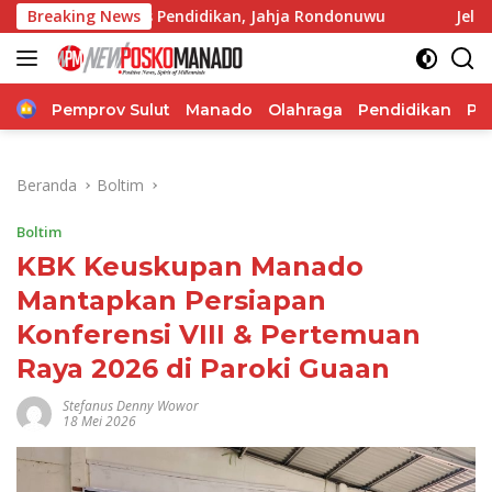
Langsung
Kadis Pendidikan, Jahja Rondonuwu
Breaking News
Jelang Puncak TIFF
ke
konten
Home
Pemprov Sulut
Manado
Olahraga
Pendidikan
Po
Beranda
Boltim
Boltim
KBK Keuskupan Manado
Mantapkan Persiapan
Konferensi VIII & Pertemuan
Raya 2026 di Paroki Guaan
Stefanus Denny Wowor
18 Mei 2026