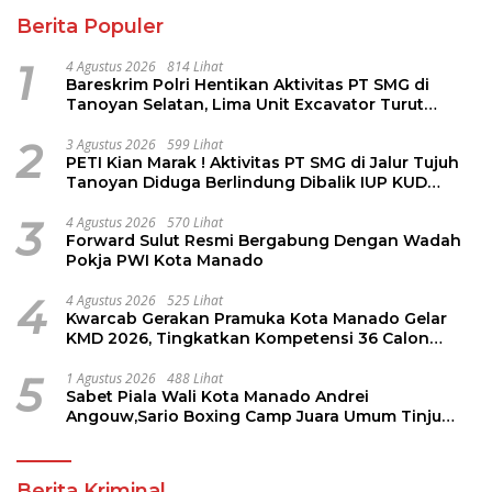
Berita Populer
1
4 Agustus 2026
814 Lihat
Bareskrim Polri Hentikan Aktivitas PT SMG di
Tanoyan Selatan, Lima Unit Excavator Turut
Diamankan
2
3 Agustus 2026
599 Lihat
PETI Kian Marak ! Aktivitas PT SMG di Jalur Tujuh
Tanoyan Diduga Berlindung Dibalik IUP KUD
Perintis
3
4 Agustus 2026
570 Lihat
Forward Sulut Resmi Bergabung Dengan Wadah
Pokja PWI Kota Manado
4
4 Agustus 2026
525 Lihat
Kwarcab Gerakan Pramuka Kota Manado Gelar
KMD 2026, Tingkatkan Kompetensi 36 Calon
Pembina Pramuka
5
1 Agustus 2026
488 Lihat
Sabet Piala Wali Kota Manado Andrei
Angouw,Sario Boxing Camp Juara Umum Tinju
Perbati 2026
Berita Kriminal