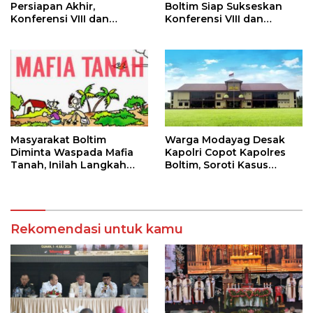
Persiapan Akhir,
Boltim Siap Sukseskan
Konferensi VIII dan
Konferensi VIII dan
Pertemuan Raya KBK
Pertemuan Raya Kaum
Keuskupan Manado Siap
Bapa Katolik Keuskupan
Digelar di Guaan
Manado
Masyarakat Boltim
Warga Modayag Desak
Diminta Waspada Mafia
Kapolri Copot Kapolres
Tanah, Inilah Langkah
Boltim, Soroti Kasus
yang Wajib Dilakukan
Tambang hingga
Pembakaran Tak Tuntas
Rekomendasi untuk kamu