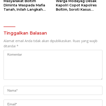
Masyarakat Boltim
Warga Modayag Desak
Diminta Waspada Mafia
Kapolri Copot Kapolres
Tanah, Inilah Langkah
Boltim, Soroti Kasus
yang Wajib Dilakukan
Tambang hingga
Pembakaran Tak Tuntas
Tinggalkan Balasan
Alamat email Anda tidak akan dipublikasikan.
Ruas yang wajib
ditandai
*