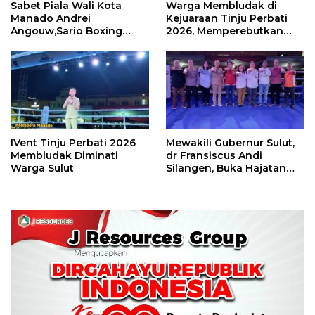
Sabet Piala Wali Kota
Warga Membludak di
Manado Andrei
Kejuaraan Tinju Perbati
Angouw,Sario Boxing
2026, Memperebutkan
Camp Juara Umum Tinju
Piala Wali Kota
Perbati 2026
IVent Tinju Perbati 2026
Mewakili Gubernur Sulut,
Membludak Diminati
dr Fransiscus Andi
Warga Sulut
Silangen, Buka Hajatan
Tinju Perbati Sulut,
Memperebutkan Piala
Wali Kota Manado