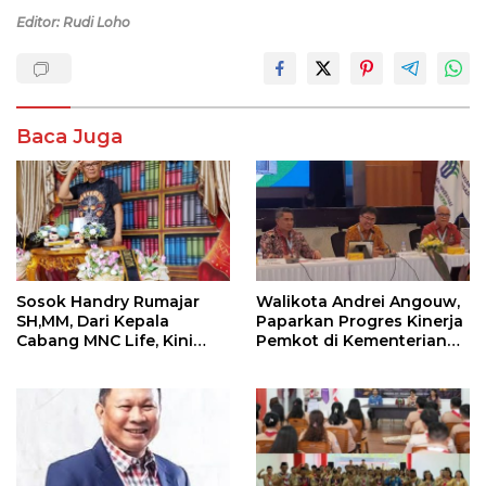
Editor: Rudi Loho
Baca Juga
Sosok Handry Rumajar
Walikota Andrei Angouw,
SH,MM, Dari Kepala
Paparkan Progres Kinerja
Cabang MNC Life, Kini
Pemkot di Kementerian
Fokus Ke Profesional
Investasi dan
Fotografi
Hilirisasi/BKPM