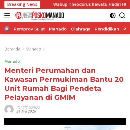
Langsung
ut
Breaking News
Wabup Theodorus Kawatu Hadiri HUT ke-166 Desa Ma
ke
konten
Home
Pemprov Sulut
Manado
Olahraga
Pendidikan
Po
Beranda
Manado
Manado
Menteri Perumahan dan
Kawasan Permukiman Bantu 20
Unit Rumah Bagi Pendeta
Pelayanan di GMIM
Ronald Gampu
21 Mei 2026