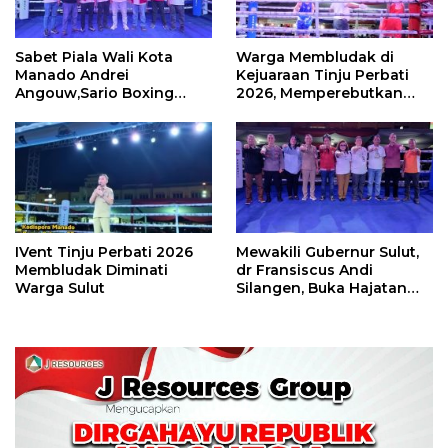
Sabet Piala Wali Kota
Warga Membludak di
Manado Andrei
Kejuaraan Tinju Perbati
Angouw,Sario Boxing
2026, Memperebutkan
Camp Juara Umum Tinju
Piala Wali Kota
Perbati 2026
IVent Tinju Perbati 2026
Mewakili Gubernur Sulut,
Membludak Diminati
dr Fransiscus Andi
Warga Sulut
Silangen, Buka Hajatan
Tinju Perbati Sulut,
Memperebutkan Piala
Wali Kota Manado