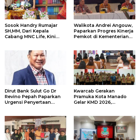
Sosok Handry Rumajar
Walikota Andrei Angouw,
SH,MM, Dari Kepala
Paparkan Progres Kinerja
Cabang MNC Life, Kini
Pemkot di Kementerian
Fokus Ke Profesional
Investasi dan
Fotografi
Hilirisasi/BKPM
Dirut Bank Sulut Go Dr
Kwarcab Gerakan
Revino Pepah Paparkan
Pramuka Kota Manado
Urgensi Penyertaan
Gelar KMD 2026,
Modal Rp 30 Miliar
Tingkatkan Kompetensi
36 Calon Pembina
Pramuka