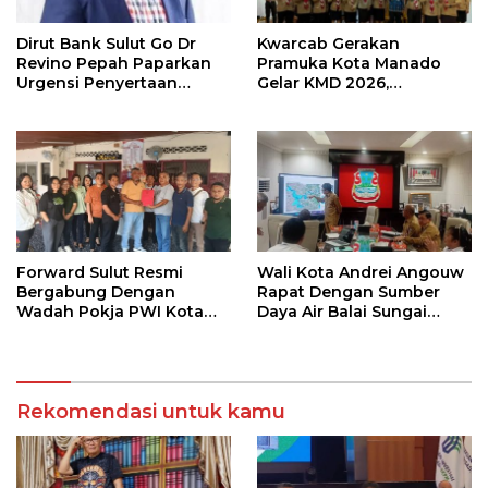
Dirut Bank Sulut Go Dr
Kwarcab Gerakan
Revino Pepah Paparkan
Pramuka Kota Manado
Urgensi Penyertaan
Gelar KMD 2026,
Modal Rp 30 Miliar
Tingkatkan Kompetensi
36 Calon Pembina
Pramuka
Forward Sulut Resmi
Wali Kota Andrei Angouw
Bergabung Dengan
Rapat Dengan Sumber
Wadah Pokja PWI Kota
Daya Air Balai Sungai
Manado
Sulawesi Utara 1 Manado
Rekomendasi untuk kamu