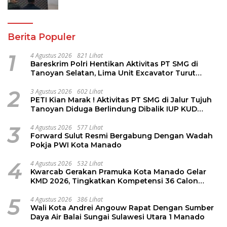
Berita Populer
1
4 Agustus 2026
821 Lihat
Bareskrim Polri Hentikan Aktivitas PT SMG di
Tanoyan Selatan, Lima Unit Excavator Turut
Diamankan
2
3 Agustus 2026
602 Lihat
PETI Kian Marak ! Aktivitas PT SMG di Jalur Tujuh
Tanoyan Diduga Berlindung Dibalik IUP KUD
Perintis
3
4 Agustus 2026
577 Lihat
Forward Sulut Resmi Bergabung Dengan Wadah
Pokja PWI Kota Manado
4
4 Agustus 2026
532 Lihat
Kwarcab Gerakan Pramuka Kota Manado Gelar
KMD 2026, Tingkatkan Kompetensi 36 Calon
Pembina Pramuka
5
4 Agustus 2026
386 Lihat
Wali Kota Andrei Angouw Rapat Dengan Sumber
Daya Air Balai Sungai Sulawesi Utara 1 Manado