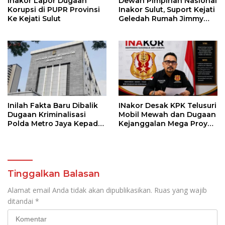
Inakor Lapor Dugaan
Dewan Pimpinan Nasional
Korupsi di PUPR Provinsi
Inakor Sulut, Suport Kejati
Ke Kejati Sulut
Geledah Rumah Jimmy
Asiku
Inilah Fakta Baru Dibalik
INakor Desak KPK Telusuri
Dugaan Kriminalisasi
Mobil Mewah dan Dugaan
Polda Metro Jaya Kepada
Kejanggalan Mega Proyek
Shesee Monicha Elshaday
Jalan di BPJN
Tinggalkan Balasan
Alamat email Anda tidak akan dipublikasikan.
Ruas yang wajib
ditandai
*