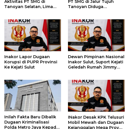
Aktivitas PT SMG di
PT SMG di Jalur Tujuh
Tanoyan Selatan, Lima
Tanoyan Diduga
Unit Excavator Turut
Berlindung Dibalik IUP
Diamankan
KUD Perintis
Inakor Lapor Dugaan
Dewan Pimpinan Nasional
Korupsi di PUPR Provinsi
Inakor Sulut, Suport Kejati
Ke Kejati Sulut
Geledah Rumah Jimmy
Asiku
Inilah Fakta Baru Dibalik
INakor Desak KPK Telusuri
Dugaan Kriminalisasi
Mobil Mewah dan Dugaan
Polda Metro Jaya Kepada
Kejanggalan Mega Proyek