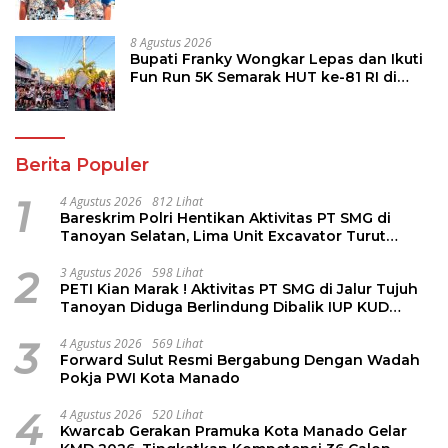
8 Agustus 2026
Bupati Franky Wongkar Lepas dan Ikuti
Fun Run 5K Semarak HUT ke-81 RI di
Minsel
Berita Populer
1
4 Agustus 2026
812 Lihat
Bareskrim Polri Hentikan Aktivitas PT SMG di
Tanoyan Selatan, Lima Unit Excavator Turut
Diamankan
2
3 Agustus 2026
598 Lihat
PETI Kian Marak ! Aktivitas PT SMG di Jalur Tujuh
Tanoyan Diduga Berlindung Dibalik IUP KUD
Perintis
3
4 Agustus 2026
569 Lihat
Forward Sulut Resmi Bergabung Dengan Wadah
Pokja PWI Kota Manado
4
4 Agustus 2026
520 Lihat
Kwarcab Gerakan Pramuka Kota Manado Gelar