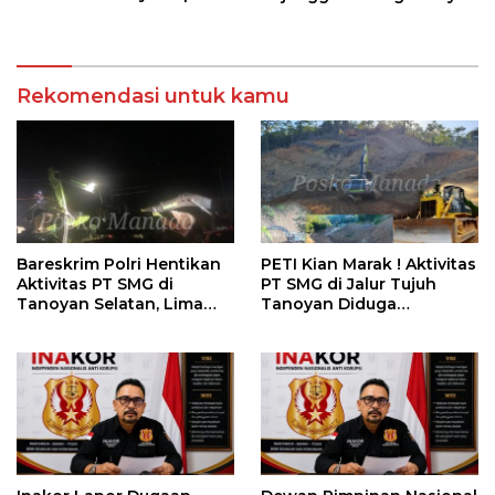
Shesee Monicha Elshaday
Jalan di BPJN
Rekomendasi untuk kamu
Bareskrim Polri Hentikan
PETI Kian Marak ! Aktivitas
Aktivitas PT SMG di
PT SMG di Jalur Tujuh
Tanoyan Selatan, Lima
Tanoyan Diduga
Unit Excavator Turut
Berlindung Dibalik IUP
Diamankan
KUD Perintis