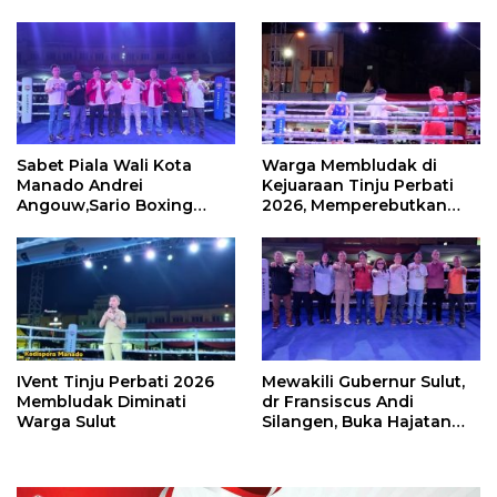
Sabet Piala Wali Kota
Warga Membludak di
Manado Andrei
Kejuaraan Tinju Perbati
Angouw,Sario Boxing
2026, Memperebutkan
Camp Juara Umum Tinju
Piala Wali Kota
Perbati 2026
IVent Tinju Perbati 2026
Mewakili Gubernur Sulut,
Membludak Diminati
dr Fransiscus Andi
Warga Sulut
Silangen, Buka Hajatan
Tinju Perbati Sulut,
Memperebutkan Piala
Wali Kota Manado