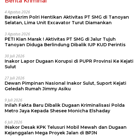
Berita Kriminal
4 Agustus 2026
Bareskrim Polri Hentikan Aktivitas PT SMG di Tanoyan
Selatan, Lima Unit Excavator Turut Diamankan
3 Agustus 2026
PETI Kian Marak ! Aktivitas PT SMG di Jalur Tujuh
Tanoyan Diduga Berlindung Dibalik IUP KUD Perintis
30 Juli 2026
Inakor Lapor Dugaan Korupsi di PUPR Provinsi Ke Kejati
Sulut
27 Juli 2026
Dewan Pimpinan Nasional Inakor Sulut, Suport Kejati
Geledah Rumah Jimmy Asiku
9 Juli 2026
Inilah Fakta Baru Dibalik Dugaan Kriminalisasi Polda
Metro Jaya Kepada Shesee Monicha Elshaday
6 Juli 2026
INakor Desak KPK Telusuri Mobil Mewah dan Dugaan
Kejanggalan Mega Proyek Jalan di BPJN