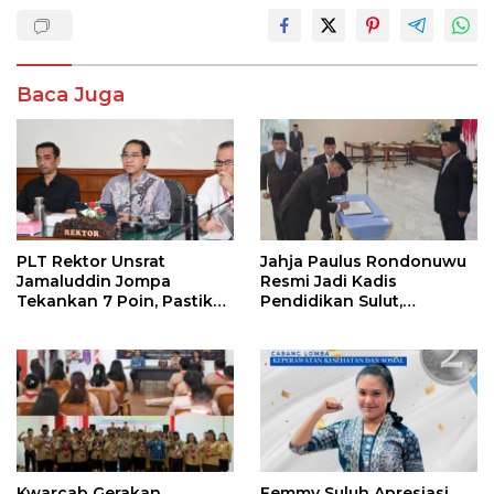
Baca Juga
PLT Rektor Unsrat
Jahja Paulus Rondonuwu
Jamaluddin Jompa
Resmi Jadi Kadis
Tekankan 7 Poin, Pastikan
Pendidikan Sulut,
Layanan Akademik dan
Gantikan Femmy J Suluh
Kampus Kondusif
Kwarcab Gerakan
Femmy Suluh Apresiasi