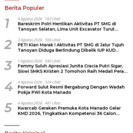
Berita Populer
1
4 Agustus 2026
763 Lihat
Bareskrim Polri Hentikan Aktivitas PT SMG di
Tanoyan Selatan, Lima Unit Excavator Turut
Diamankan
2
3 Agustus 2026
569 Lihat
PETI Kian Marak ! Aktivitas PT SMG di Jalur Tujuh
Tanoyan Diduga Berlindung Dibalik IUP KUD
Perintis
3
1 Agustus 2026
540 Lihat
Femmy Suluh Apresiasi Junita Cracia Putri Sigar,
Siswi SMKS Kristen 2 Tomohon Raih Medali Perak
LKS Dikmen Nasional 2026
4
4 Agustus 2026
524 Lihat
Forward Sulut Resmi Bergabung Dengan Wadah
Pokja PWI Kota Manado
5
4 Agustus 2026
481 Lihat
Kwarcab Gerakan Pramuka Kota Manado Gelar
KMD 2026, Tingkatkan Kompetensi 36 Calon
Pembina Pramuka