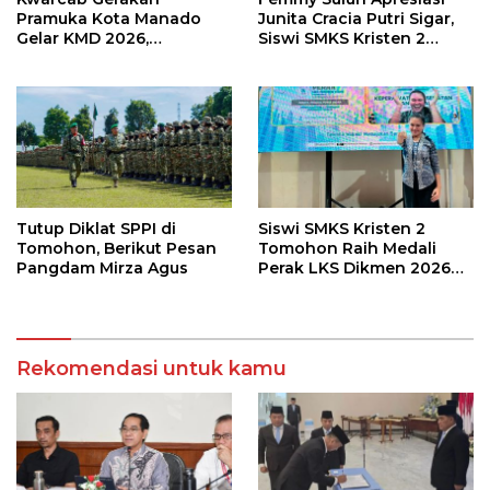
Pramuka Kota Manado
Junita Cracia Putri Sigar,
Gelar KMD 2026,
Siswi SMKS Kristen 2
Tingkatkan Kompetensi
Tomohon Raih Medali
36 Calon Pembina
Perak LKS Dikmen
Pramuka
Nasional 2026
Tutup Diklat SPPI di
Siswi SMKS Kristen 2
Tomohon, Berikut Pesan
Tomohon Raih Medali
Pangdam Mirza Agus
Perak LKS Dikmen 2026
Cabang Health and Social
Care
Rekomendasi untuk kamu