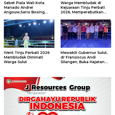
Sabet Piala Wali Kota
Warga Membludak di
Manado Andrei
Kejuaraan Tinju Perbati
Angouw,Sario Boxing
2026, Memperebutkan
Camp Juara Umum Tinju
Piala Wali Kota
Perbati 2026
IVent Tinju Perbati 2026
Mewakili Gubernur Sulut,
Membludak Diminati
dr Fransiscus Andi
Warga Sulut
Silangen, Buka Hajatan
Tinju Perbati Sulut,
Memperebutkan Piala
Wali Kota Manado