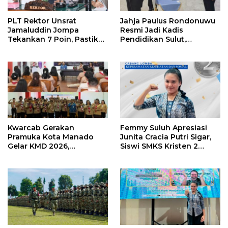
PLT Rektor Unsrat
Jahja Paulus Rondonuwu
Jamaluddin Jompa
Resmi Jadi Kadis
Tekankan 7 Poin, Pastikan
Pendidikan Sulut,
Layanan Akademik dan
Gantikan Femmy J Suluh
Kampus Kondusif
Kwarcab Gerakan
Femmy Suluh Apresiasi
Pramuka Kota Manado
Junita Cracia Putri Sigar,
Gelar KMD 2026,
Siswi SMKS Kristen 2
Tingkatkan Kompetensi
Tomohon Raih Medali
36 Calon Pembina
Perak LKS Dikmen
Pramuka
Nasional 2026