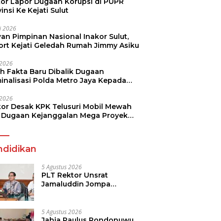
kor Lapor Dugaan Korupsi di PUPR
insi Ke Kejati Sulut
li 2026
an Pimpinan Nasional Inakor Sulut,
ort Kejati Geledah Rumah Jimmy Asiku
i 2026
ah Fakta Baru Dibalik Dugaan
minalisasi Polda Metro Jaya Kepada
see Monicha Elshaday
i 2026
kor Desak KPK Telusuri Mobil Mewah
 Dugaan Kejanggalan Mega Proyek
n di BPJN
ndidikan
5 Agustus 2026
PLT Rektor Unsrat
Jamaluddin Jompa
Tekankan 7 Poin, Pastikan
Layanan Akademik dan
Kampus Kondusif
5 Agustus 2026
Jahja Paulus Rondonuwu