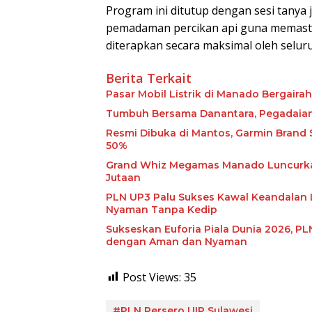
Program ini ditutup dengan sesi tanya j
pemadaman percikan api guna memasti
diterapkan secara maksimal oleh selur
Berita Terkait
Pasar Mobil Listrik di Manado Bergairah
Tumbuh Bersama Danantara, Pegadaian 
Resmi Dibuka di Mantos, Garmin Brand
50%
Grand Whiz Megamas Manado Luncurkan 
Jutaan
PLN UP3 Palu Sukses Kawal Keandalan L
Nyaman Tanpa Kedip
Sukseskan Euforia Piala Dunia 2026, 
dengan Aman dan Nyaman
Post Views:
35
#PLN Persero UIP Sulawesi