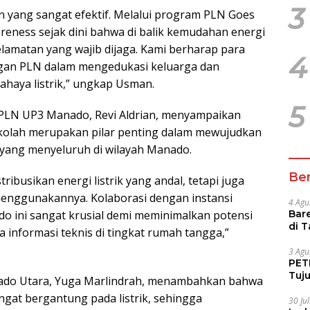
3
 yang sangat efektif. Melalui program PLN Goes
eness sejak dini bahwa di balik kemudahan energi
selamatan yang wajib dijaga. Kami berharap para
4
ngan PLN dalam mengedukasi keluarga dan
haya listrik,” ungkap Usman.
5
 PLN UP3 Manado, Revi Aldrian, menyampaikan
kolah merupakan pilar penting dalam mewujudkan
 yang menyeluruh di wilayah Manado.
Ber
ibusikan energi listrik yang andal, tetapi juga
nggunakannya. Kolaborasi dengan instansi
4 Agu
o ini sangat krusial demi meminimalkan potensi
Bare
di 
ya informasi teknis di tingkat rumah tangga,”
Tur
3 Agu
PETI
Tuj
ado Utara, Yuga Marlindrah, menambahkan bahwa
IUP 
sangat bergantung pada listrik, sehingga
30 Ju