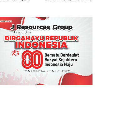
t
Hajatan Tinju
Perbati Sulut,
Memperebutkan
Piala Wali Kota
Manado