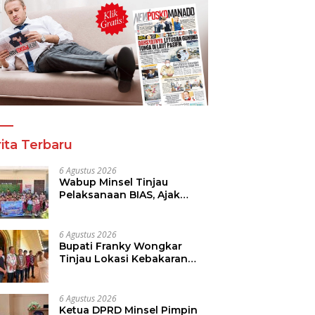
ita Terbaru
6 Agustus 2026
Wabup Minsel Tinjau
Pelaksanaan BIAS, Ajak
Seluruh Elemen Sukseskan
Imunisasi Anak Sekolah
6 Agustus 2026
Bupati Franky Wongkar
Tinjau Lokasi Kebakaran
GMIM Imanuel Kawangkoan
Bawah, Tegaskan
Komitmen Dukung
6 Agustus 2026
Pemulihan
Ketua DPRD Minsel Pimpin