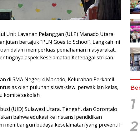
lui Unit Layanan Pelanggan (ULP) Manado Utara
jutan bertajuk “PLN Goes to School”. Langkah ini
eroan dalam memperluas pemahaman masyarakat,
entingnya aspek Keselamatan Ketenagalistrikan
akan di SMA Negeri 4 Manado, Kelurahan Perkamil.
antusias oleh puluhan siswa-siswi perwakilan kelas,
Ber
ru komite sekolah.
1
busi (UID) Sulawesi Utara, Tengah, dan Gorontalo
kan bahwa edukasi ke instansi pendidikan
2
am membangun budaya keselamatan yang preventif