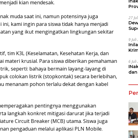
Ina
menjadi kian mendesak.
Prov
 anak muda saat ini, namun potensinya juga
27 Ju
Dew
si ini, kami ingin para siswa tidak hanya menjadi
Sup
matan yang ikut mengingatkan lingkungan sekitar
9 Jul
Inil
Kri
if, tim K3L (Keselamatan, Kesehatan Kerja, dan
She
 materi krusial. Para siswa diberikan pemahaman
6 Jul
INa
rik, seperti: bahaya bermain layang-layang di
dan
puk colokan listrik (stopkontak) secara berlebihan,
Jala
au menanam pohon terlalu dekat dengan kabel
Pe
a memperagakan pentingnya menggunakan
ta langkah konkret mitigasi darurat jika terjadi
iature Circuit Breaker (MCB) utama. Siswa juga
an pengaduan melalui aplikasi PLN Mobile.