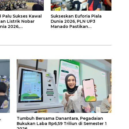
 Palu Sukses Kawal
Sukseskan Euforia Piala
an Listrik Nobar
Dunia 2026, PLN UP3
nia 2026,
Manado Pastikan
akat Nonton Nyaman
Masyarakat Nonton Bareng
Kedip
dengan Aman dan Nyaman
,
Tumbuh Bersama Danantara, Pegadaian
Bukukan Laba Rp6,59 Triliun di Semester 1
2026