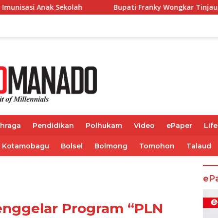
Bupati Franky Wongkar Tinjau Lokasi Kebakaran GMIM 
ahraga
Pendidikan
Polhukam
Video
ePaper
Life
Kotamobagu
Bolsel
Bolmong
Tomohon
Talaud
eP
nggelar Program “PLN