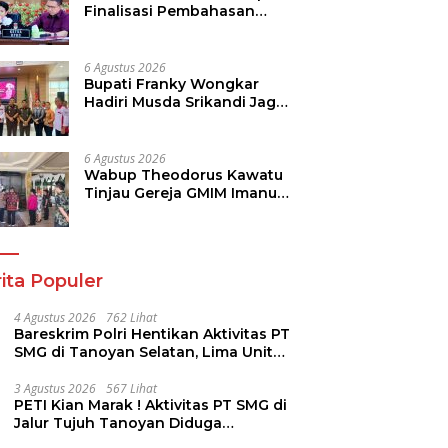
Finalisasi Pembahasan
Rancangan KUA-PPAS
Tahun 2027
6 Agustus 2026
Bupati Franky Wongkar
Hadiri Musda Srikandi Jaga
Desa Sulut, Perkuat Sinergi
Bangun Desa
6 Agustus 2026
Wabup Theodorus Kawatu
Tinjau Gereja GMIM Imanuel
Kawangkoan Bawah Pasca
Kebakaran, Sampaikan
Dukungan bagi Jemaat
ita Populer
4 Agustus 2026
762 Lihat
Bareskrim Polri Hentikan Aktivitas PT
SMG di Tanoyan Selatan, Lima Unit
Excavator Turut Diamankan
3 Agustus 2026
567 Lihat
PETI Kian Marak ! Aktivitas PT SMG di
Jalur Tujuh Tanoyan Diduga
Berlindung Dibalik IUP KUD Perintis