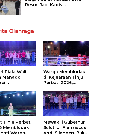
Resmi Jadi Kadis
Pendidikan Sulut, Gantikan
Femmy J Suluh
ita Olahraga
t Piala Wali
Warga Membludak
a Manado
di Kejuaraan Tinju
rei
Perbati 2026,
ouw,Sario
Memperebutkan
ing Camp Juara
Piala Wali Kota
m Tinju Perbati
6
t Tinju Perbati
Mewakili Gubernur
6 Membludak
Sulut, dr Fransiscus
inati Warga
Andi Silangen, Buka