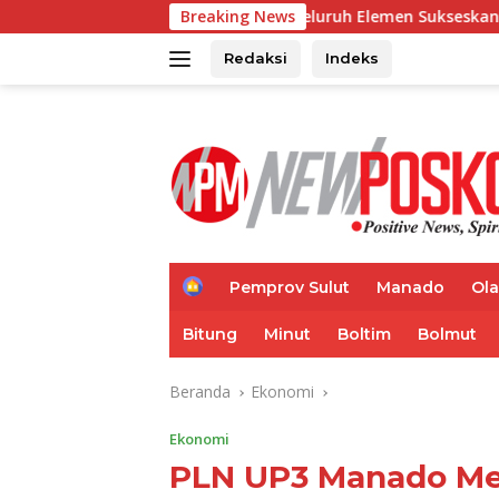
Langsung
IAS, Ajak Seluruh Elemen Sukseskan Imunisasi Anak Sekolah
Breaking News
ke
konten
Redaksi
Indeks
H
Pemprov Sulut
Manado
Ol
o
m
Bitung
Minut
Boltim
Bolmut
e
Beranda
Ekonomi
Ekonomi
PLN UP3 Manado Me