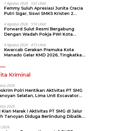
1 Agustus 2026
532 Lihat
Femmy Suluh Apresiasi Junita Cracia
Putri Sigar, Siswi SMKS Kristen 2
Tomohon Raih Medali Perak LKS
Dikmen Nasional 2026
4 Agustus 2026
516 Lihat
Forward Sulut Resmi Bergabung
Dengan Wadah Pokja PWI Kota
Manado
4 Agustus 2026
473 Lihat
Kwarcab Gerakan Pramuka Kota
Manado Gelar KMD 2026, Tingkatkan
Kompetensi 36 Calon Pembina
Pramuka
ita Kriminal
stus 2026
skrim Polri Hentikan Aktivitas PT SMG
Tanoyan Selatan, Lima Unit Excavator
ut Diamankan
stus 2026
 Kian Marak ! Aktivitas PT SMG di Jalur
uh Tanoyan Diduga Berlindung Dibalik
KUD Perintis
li 2026