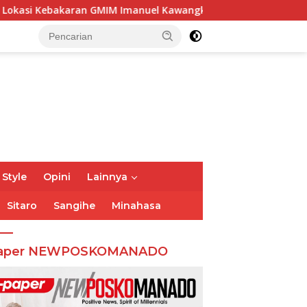
Imanuel Kawangkoan Bawah, Tegaskan Komitmen Dukung Pemul
 Style
Opini
Lainnya
Sitaro
Sangihe
Minahasa
aper NEWPOSKOMANADO