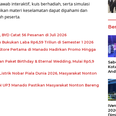
awab interaktif, kuis berhadiah, serta simulasi
kan materi keselamatan dapat dipahami dan
uh peserta.
Ber
, BYD Catat 56 Pesanan di Juli 2026
Bukukan Laba Rp6,59 Triliun di Semester 1 2026
 Store Pertama di Manado Hadirkan Promo Hingga
Paket Birthday & Eternal Wedding, Mulai Rp5,9
Sabe
Kot
And
istrik Nobar Piala Dunia 2026, Masyarakat Nonton
Ang
Box
PLN UP3 Manado Pastikan Masyarakat Nonton Bareng
Umu
202
IVen
202
Dim