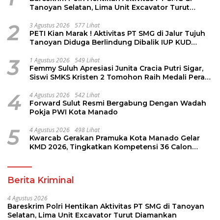
Tanoyan Selatan, Lima Unit Excavator Turut
Diamankan
2
3 Agustus 2026
577 Lihat
PETI Kian Marak ! Aktivitas PT SMG di Jalur Tujuh
Tanoyan Diduga Berlindung Dibalik IUP KUD
Perintis
3
1 Agustus 2026
549 Lihat
Femmy Suluh Apresiasi Junita Cracia Putri Sigar,
Siswi SMKS Kristen 2 Tomohon Raih Medali Perak
LKS Dikmen Nasional 2026
4
4 Agustus 2026
542 Lihat
Forward Sulut Resmi Bergabung Dengan Wadah
Pokja PWI Kota Manado
5
4 Agustus 2026
498 Lihat
Kwarcab Gerakan Pramuka Kota Manado Gelar
KMD 2026, Tingkatkan Kompetensi 36 Calon
Pembina Pramuka
Berita Kriminal
4 Agustus 2026
Bareskrim Polri Hentikan Aktivitas PT SMG di Tanoyan
Selatan, Lima Unit Excavator Turut Diamankan