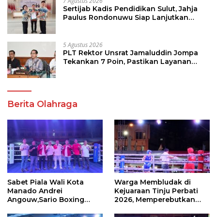
7 Agustus 2026
Sertijab Kadis Pendidikan Sulut, Jahja
Paulus Rondonuwu Siap Lanjutkan
Program Strategis Pendidikan
5 Agustus 2026
PLT Rektor Unsrat Jamaluddin Jompa
Tekankan 7 Poin, Pastikan Layanan
Akademik dan Kampus Kondusif
Berita Olahraga
Sabet Piala Wali Kota
Warga Membludak di
Manado Andrei
Kejuaraan Tinju Perbati
Angouw,Sario Boxing
2026, Memperebutkan
Camp Juara Umum Tinju
Piala Wali Kota