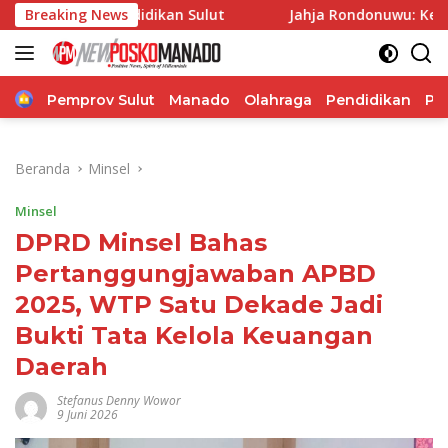
Langsung
endidikan Sulut
Breaking News
Jahja Rondonuwu: Kepala Sekolah Jan
ke
konten
Home
Pemprov Sulut
Manado
Olahraga
Pendidikan
Po
Beranda
Minsel
Minsel
DPRD Minsel Bahas
Pertanggungjawaban APBD
2025, WTP Satu Dekade Jadi
Bukti Tata Kelola Keuangan
Daerah
Stefanus Denny Wowor
9 Juni 2026