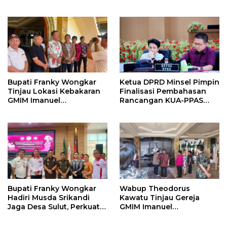
Daerah di Jambore
Sukseskan Imunisasi Anak
Nasional XII
Sekolah
Bupati Franky Wongkar
Ketua DPRD Minsel Pimpin
Tinjau Lokasi Kebakaran
Finalisasi Pembahasan
GMIM Imanuel
Rancangan KUA-PPAS
Kawangkoan Bawah,
Tahun 2027
Tegaskan Komitmen
Dukung Pemulihan
Bupati Franky Wongkar
Wabup Theodorus
Hadiri Musda Srikandi
Kawatu Tinjau Gereja
Jaga Desa Sulut, Perkuat
GMIM Imanuel
Sinergi Bangun Desa
Kawangkoan Bawah
Pasca Kebakaran,