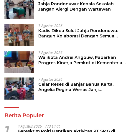
Jahja Rondonuwu: Kepala Sekolah
Jangan Alergi Dengan Wartawan
7 Agustus 2026
Kadis Dikda Sulut Jahja Rondonuwu:
Bangun Kolaborasi Dengan Semua
Pihak
7 Agustus 2026
Walikota Andrei Angouw, Paparkan
Progres Kinerja Pemkot di Kementerian
Investasi dan Hilirisasi/BKPM
7 Agustus 2026
Gelar Reses di Banjar Banua Karta,
Angelia Regina Wenas Janji
Perjuangkan Semua Aspirasi
Berita Populer
1
4 Agustus 2026
773 Lihat
Bareskrim Polri Hentikan Aktivitas PT SMG di