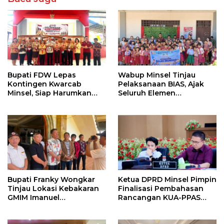
Bupati FDW Lepas
Wabup Minsel Tinjau
Kontingen Kwarcab
Pelaksanaan BIAS, Ajak
Minsel, Siap Harumkan
Seluruh Elemen
Daerah di Jambore
Sukseskan Imunisasi Anak
Nasional XII
Sekolah
Bupati Franky Wongkar
Ketua DPRD Minsel Pimpin
Tinjau Lokasi Kebakaran
Finalisasi Pembahasan
GMIM Imanuel
Rancangan KUA-PPAS
Kawangkoan Bawah,
Tahun 2027
Tegaskan Komitmen