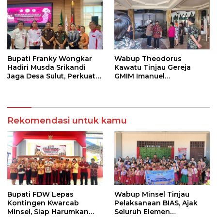
Dukung Pemulihan
Bupati Franky Wongkar
Wabup Theodorus
Hadiri Musda Srikandi
Kawatu Tinjau Gereja
Jaga Desa Sulut, Perkuat
GMIM Imanuel
Sinergi Bangun Desa
Kawangkoan Bawah
Pasca Kebakaran,
Sampaikan Dukungan
bagi Jemaat
Rekomendasi untuk kamu
Bupati FDW Lepas
Wabup Minsel Tinjau
Kontingen Kwarcab
Pelaksanaan BIAS, Ajak
Minsel, Siap Harumkan
Seluruh Elemen