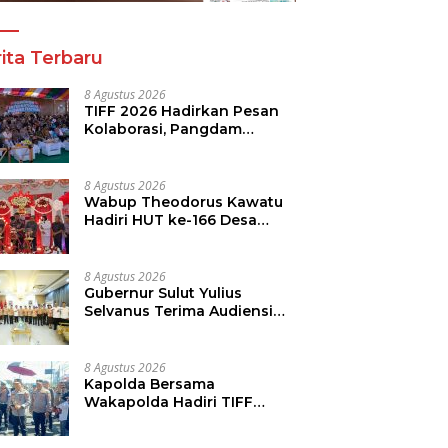
uka Perbati Sulut 2026
2026
ita Terbaru
8 Agustus 2026
TIFF 2026 Hadirkan Pesan
Kolaborasi, Pangdam
Dorong Kemajuan Sulut
8 Agustus 2026
Wabup Theodorus Kawatu
Hadiri HUT ke-166 Desa
Malola, Resmikan Gedung
ILP Posyandu
8 Agustus 2026
Gubernur Sulut Yulius
Selvanus Terima Audiensi
Kwarda Sulut, Ajak Bersatu
Bersama Bangun Sulut
8 Agustus 2026
Kapolda Bersama
Wakapolda Hadiri TIFF
2026, Polda Sulut Dukung
Pariwisata dan Jamin