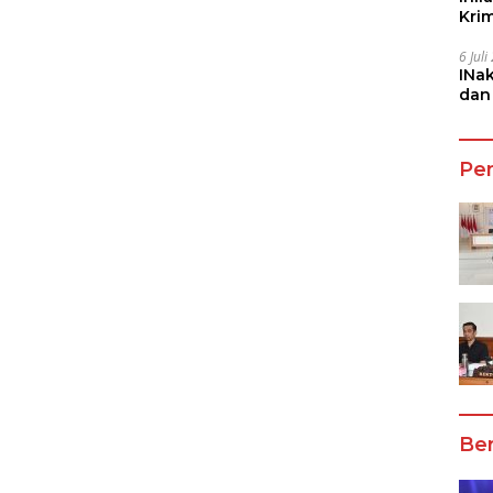
Kri
She
6 Jul
INa
dan
Jala
Pe
Ber