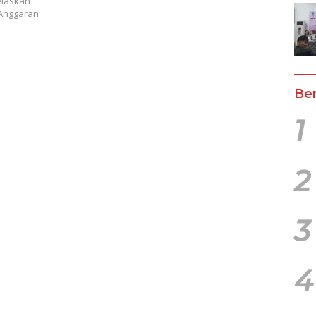
elaskan
 Anggaran
Ber
1
2
3
4