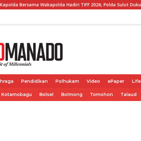
a Wakapolda Hadiri TIFF 2026, Polda Sulut Dukung Pariwisat
ahraga
Pendidikan
Polhukam
Video
ePaper
Life
Kotamobagu
Bolsel
Bolmong
Tomohon
Talaud