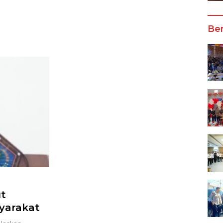
Terb
Ber
ut
syarakat