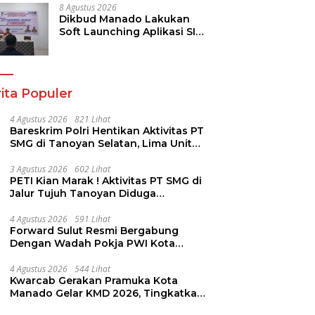
Keamanan
8 Agustus 2026
Dikbud Manado Lakukan
Soft Launching Aplikasi SI
KANGGURU
ita Populer
4 Agustus 2026
821 Lihat
Bareskrim Polri Hentikan Aktivitas PT
SMG di Tanoyan Selatan, Lima Unit
Excavator Turut Diamankan
3 Agustus 2026
602 Lihat
PETI Kian Marak ! Aktivitas PT SMG di
Jalur Tujuh Tanoyan Diduga
Berlindung Dibalik IUP KUD Perintis
4 Agustus 2026
591 Lihat
Forward Sulut Resmi Bergabung
Dengan Wadah Pokja PWI Kota
Manado
4 Agustus 2026
544 Lihat
Kwarcab Gerakan Pramuka Kota
Manado Gelar KMD 2026, Tingkatkan
Kompetensi 36 Calon Pembina