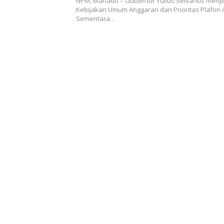
NPM, Manado – Gubernur Yulius Selvanus menj
Kebijakan Umum Anggaran dan Prioritas Plafon
Sementara…