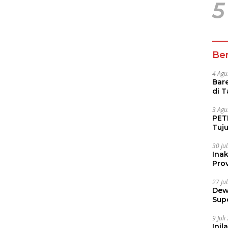
5
Ber
4 Agu
Bare
di 
Tur
3 Agu
PETI
Tuj
IUP 
30 Ju
Ina
Prov
27 Ju
Dew
Sup
9 Jul
Inil