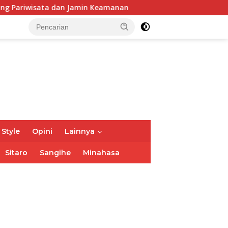
a dan Jamin Keamanan
Dikbud Manado Lakukan Soft Lau
 Style
Opini
Lainnya
Sitaro
Sangihe
Minahasa