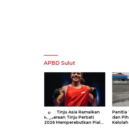
APBD Sulut
bernur Sulut, dr
Juara Tinju Asia Ramaikan
Panitia 
Andi Silangen,
Kejuaraan Tinju Perbati
dan Pih
n Tinju Perbati
2026 Memperebutkan Piala
Kelolah 
perebutkan Piala
Wali Kota Manado
Lokasi 