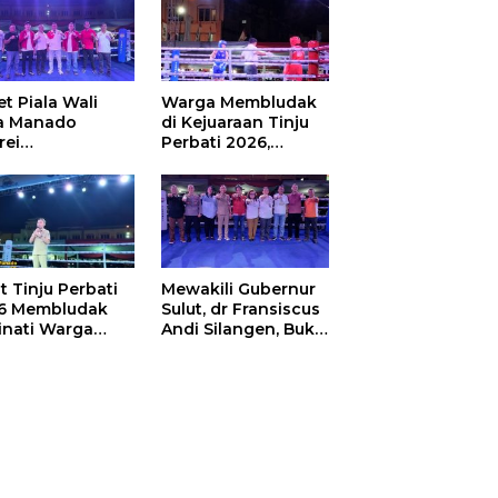
t Piala Wali
Warga Membludak
a Manado
di Kejuaraan Tinju
rei
Perbati 2026,
ouw,Sario
Memperebutkan
ing Camp Juara
Piala Wali Kota
m Tinju Perbati
6
t Tinju Perbati
Mewakili Gubernur
6 Membludak
Sulut, dr Fransiscus
inati Warga
Andi Silangen, Buka
t
Hajatan Tinju
Perbati Sulut,
Memperebutkan
Piala Wali Kota
Manado