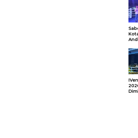
Sabe
Kot
And
Ang
Box
Umu
202
IVen
202
Dim
Sulu