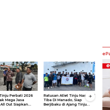
eP
Tinju Perbati 2026
Ratusan Atlet Tinju Nasional
Ratu
ak Mega Jasa
Tiba Di Manado, Siap
Indo
All Out Siapkan
Berjibaku di Ajang Tinju
Berd
Pertandingan
Perbati 2026
Rama