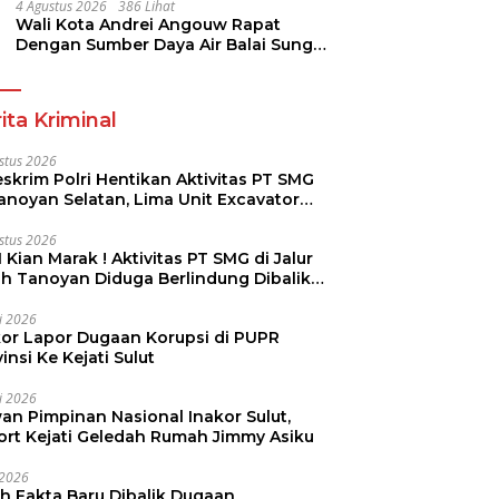
Pramuka
4 Agustus 2026
386 Lihat
Wali Kota Andrei Angouw Rapat
Dengan Sumber Daya Air Balai Sungai
Sulawesi Utara 1 Manado
ita Kriminal
stus 2026
skrim Polri Hentikan Aktivitas PT SMG
Tanoyan Selatan, Lima Unit Excavator
ut Diamankan
stus 2026
 Kian Marak ! Aktivitas PT SMG di Jalur
uh Tanoyan Diduga Berlindung Dibalik
KUD Perintis
li 2026
kor Lapor Dugaan Korupsi di PUPR
insi Ke Kejati Sulut
li 2026
an Pimpinan Nasional Inakor Sulut,
ort Kejati Geledah Rumah Jimmy Asiku
i 2026
ah Fakta Baru Dibalik Dugaan