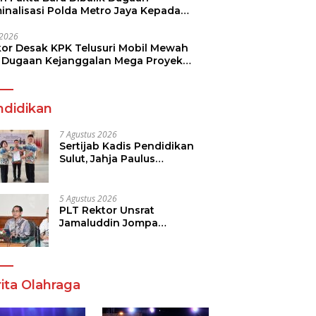
minalisasi Polda Metro Jaya Kepada
see Monicha Elshaday
i 2026
kor Desak KPK Telusuri Mobil Mewah
 Dugaan Kejanggalan Mega Proyek
n di BPJN
ndidikan
7 Agustus 2026
Sertijab Kadis Pendidikan
Sulut, Jahja Paulus
Rondonuwu Siap Lanjutkan
Program Strategis
Pendidikan
5 Agustus 2026
PLT Rektor Unsrat
Jamaluddin Jompa
Tekankan 7 Poin, Pastikan
Layanan Akademik dan
Kampus Kondusif
ita Olahraga