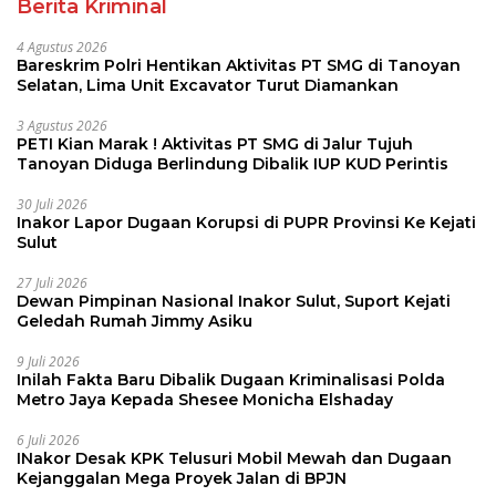
Berita Kriminal
4 Agustus 2026
Bareskrim Polri Hentikan Aktivitas PT SMG di Tanoyan
Selatan, Lima Unit Excavator Turut Diamankan
3 Agustus 2026
PETI Kian Marak ! Aktivitas PT SMG di Jalur Tujuh
Tanoyan Diduga Berlindung Dibalik IUP KUD Perintis
30 Juli 2026
Inakor Lapor Dugaan Korupsi di PUPR Provinsi Ke Kejati
Sulut
27 Juli 2026
Dewan Pimpinan Nasional Inakor Sulut, Suport Kejati
Geledah Rumah Jimmy Asiku
9 Juli 2026
Inilah Fakta Baru Dibalik Dugaan Kriminalisasi Polda
Metro Jaya Kepada Shesee Monicha Elshaday
6 Juli 2026
INakor Desak KPK Telusuri Mobil Mewah dan Dugaan
Kejanggalan Mega Proyek Jalan di BPJN