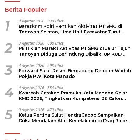
Berita Populer
1
4 Agustus 2026
830 Lihat
Bareskrim Polri Hentikan Aktivitas PT SMG di
Tanoyan Selatan, Lima Unit Excavator Turut
Diamankan
2
3 Agustus 2026
608 Lihat
PETI Kian Marak ! Aktivitas PT SMG di Jalur Tujuh
Tanoyan Diduga Berlindung Dibalik IUP KUD
Perintis
3
4 Agustus 2026
598 Lihat
Forward Sulut Resmi Bergabung Dengan Wadah
Pokja PWI Kota Manado
4
4 Agustus 2026
556 Lihat
Kwarcab Gerakan Pramuka Kota Manado Gelar
KMD 2026, Tingkatkan Kompetensi 36 Calon
Pembina Pramuka
5
9 Agustus 2026
479 Lihat
Ketua Pertina Sulut Hendra Jacob Sampaikan
Duka Mendalam Atas Kecelakaan di Drag Race
Kotamobagu