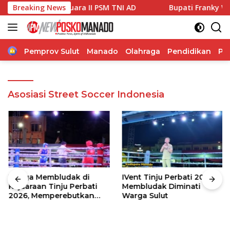
Langsung
ratu Arif, Juara II PSM TNI AD
Breaking News
Bupati Franky Wongkar H
ke
konten
Home
Pemprov Sulut
Manado
Olahraga
Pendidikan
Po
Asosiasi Street Soccer Indonesia
Warga Membludak di
IVent Tinju Perbati 2026
Kejuaraan Tinju Perbati
Membludak Diminati
2026, Memperebutkan
Warga Sulut
Piala Wali Kota