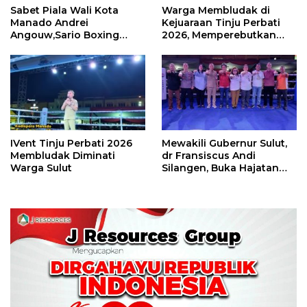
Sabet Piala Wali Kota
Warga Membludak di
Manado Andrei
Kejuaraan Tinju Perbati
Angouw,Sario Boxing
2026, Memperebutkan
Camp Juara Umum Tinju
Piala Wali Kota
Perbati 2026
IVent Tinju Perbati 2026
Mewakili Gubernur Sulut,
Membludak Diminati
dr Fransiscus Andi
Warga Sulut
Silangen, Buka Hajatan
Tinju Perbati Sulut,
Memperebutkan Piala
Wali Kota Manado