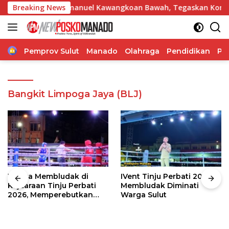
Langsung
karan GMIM Imanuel Kawangkoan Bawah, Tegaskan Komitmen Du
Breaking News
ke
konten
Home
Pemprov Sulut
Manado
Olahraga
Pendidikan
Po
Bangkit Limpoga Jaya (BLJ)
Warga Membludak di
IVent Tinju Perbati 2026
Kejuaraan Tinju Perbati
Membludak Diminati
2026, Memperebutkan
Warga Sulut
Piala Wali Kota