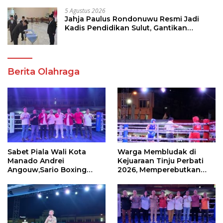
5 Agustus 2026
Jahja Paulus Rondonuwu Resmi Jadi
Kadis Pendidikan Sulut, Gantikan
Femmy J Suluh
Berita Olahraga
Sabet Piala Wali Kota
Warga Membludak di
Manado Andrei
Kejuaraan Tinju Perbati
Angouw,Sario Boxing
2026, Memperebutkan
Camp Juara Umum Tinju
Piala Wali Kota
Perbati 2026