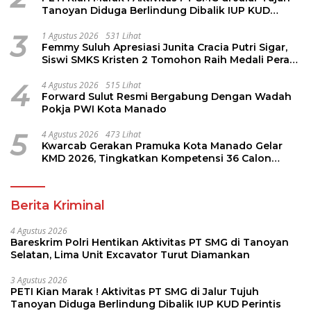
Tanoyan Diduga Berlindung Dibalik IUP KUD
Perintis
3
1 Agustus 2026
531 Lihat
Femmy Suluh Apresiasi Junita Cracia Putri Sigar,
Siswi SMKS Kristen 2 Tomohon Raih Medali Perak
LKS Dikmen Nasional 2026
4
4 Agustus 2026
515 Lihat
Forward Sulut Resmi Bergabung Dengan Wadah
Pokja PWI Kota Manado
5
4 Agustus 2026
473 Lihat
Kwarcab Gerakan Pramuka Kota Manado Gelar
KMD 2026, Tingkatkan Kompetensi 36 Calon
Pembina Pramuka
Berita Kriminal
4 Agustus 2026
Bareskrim Polri Hentikan Aktivitas PT SMG di Tanoyan
Selatan, Lima Unit Excavator Turut Diamankan
3 Agustus 2026
PETI Kian Marak ! Aktivitas PT SMG di Jalur Tujuh
Tanoyan Diduga Berlindung Dibalik IUP KUD Perintis