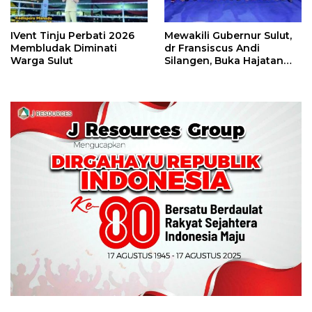
IVent Tinju Perbati 2026
Mewakili Gubernur Sulut,
Membludak Diminati
dr Fransiscus Andi
Warga Sulut
Silangen, Buka Hajatan
Tinju Perbati Sulut,
Memperebutkan Piala
Wali Kota Manado