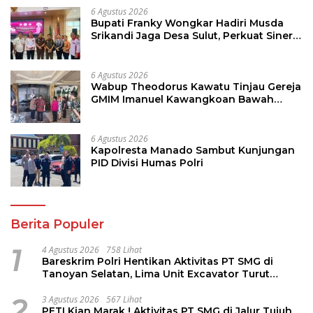
6 Agustus 2026
Bupati Franky Wongkar Hadiri Musda
Srikandi Jaga Desa Sulut, Perkuat Sinergi
Bangun Desa
6 Agustus 2026
Wabup Theodorus Kawatu Tinjau Gereja
GMIM Imanuel Kawangkoan Bawah
Pasca Kebakaran, Sampaikan Dukungan
bagi Jemaat
6 Agustus 2026
Kapolresta Manado Sambut Kunjungan
PID Divisi Humas Polri
Berita Populer
1
4 Agustus 2026
758 Lihat
Bareskrim Polri Hentikan Aktivitas PT SMG di
Tanoyan Selatan, Lima Unit Excavator Turut
Diamankan
2
3 Agustus 2026
567 Lihat
PETI Kian Marak ! Aktivitas PT SMG di Jalur Tujuh